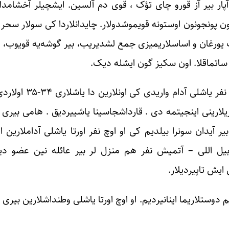
آپار بیر آز قورو چای تؤک ، قوی دم آلسین. ایشچیلر آخشامد
 پونجونون اوستونه قویموشدولار. چایدانلاردا کی سولار سحر ا
یب یورغان و اساسلاریمیزی جمع لشدیریب، بیر گوشه‌یه قویوب، 
ه ساتماقلا. اون سکیز گون ایشله دیک.
هم منزل اولدوغوموز اللی آتمیش نف
آیریلارینی اینجیتمه دی . قارداشجاسینا یاشییردیق . هامی بی
ر آیدان سونرا بیلدیم کی او اوچ نفر اورتا یاشلی آداملارین 
له بیل اللی – آتمیش نفر هم منزل لر بیر عائله نین عضو دی
ایش تاپیردیلار.
یم دوستلاریما اینانیردیم. او اوچ اورتا یاشلی وطنداشلارین بی