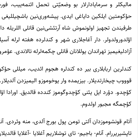
مالیکلر و سرمایادارلار بو وضعیّتی تحمل ائنمه‌ییب، فور
حؤکومتین ایلکین دایاغی ایدی. پیشه‌وری‌نین باشچیللیغی ای
طرفیندن تجهیز اولونموش شاه آرتئشی‌نین قانلی اللریله داغ
آزادلیغیمیز تهراندان یوللانان قانلی چکمه‌لرله تالاندی. عؤم
کندلرین اربابلاری بیر ده کندلره هجوم ائدیب، میللی حؤکومت
قوووب چیخارتدیلار. بیزیمده وار یوخوموزو الیمیزدن آلدیلار.
کؤچدو. دؤرد ایل یئنی کؤچدوگوموز کندده قالدیق. اورادا اؤلو
کؤچمگه مجبور اولدوم.
آتام قونشوموزدان آلتی تومن پول بورج آلدی، منه وئردی. آنا
تاپشیریررام. آنام- باجیم- تای توشلاریم آغلایا -آغلایا قال