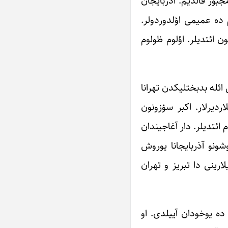
جبور قالدیم. آذربایجان
م ده عمیمی اؤلدوردولر.
ن ائتدیلر. اؤلوم ظولوم
ائله بدبختلیکدن تهرانا
ردیرلار. اکبر سؤزونون
 ائتدیلر. دار آغاجیندان
شونو آذربایجانا یوروش
ارینی دا تبریز و تهران
ده یوخودان آییلدی. او