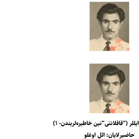
یللر (“قافلانتی”نین خاطیره‌لریندن- ۱)
حاضیرلایان: ائل اوغلو