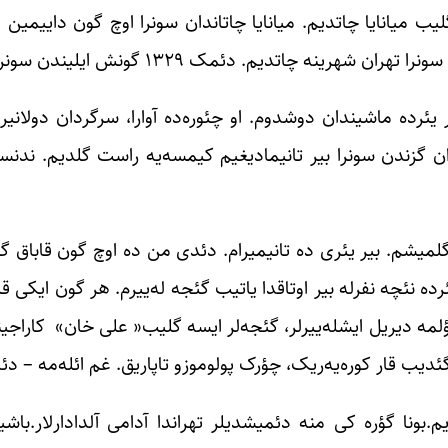
لیب میانایا چاتدیم. میانایا چاتاندان سونرا اوچ گون داییمین ا
م. دئمک ۱۳۲۹ گونش ایلیندن سونرا تهراندا یاشادیم.
 یئرده ماشیندان دوشدوم. او چئوره‌ده آوارا، سرگردان دولانیرد
ن گزندن سونرا بیر تانیمادیغیم کیمسه‌یه راست گلدیم. ندنس
 گلمیشم. بیر یئری ده تانیمیرام. دئدی من ده اوچ گون قاباق گ
ده نئچه نفرله بیر اوتاقدا یاتیب گئجه له‌ییرم. هر گون ایکی قی
لمه دیریل ایشله‌ییرلر، گئجه‌لر ایسه گلیب« علی خان» کاراجیندا
دیب قار کوره‌یه‌ریک، چؤرک پولوموزو تاپاریق. غم ائله‌مه – دئ
ونا گؤره کی منه دئمیشدیلر تهراندا آدامی آلدادارلار.باشینا