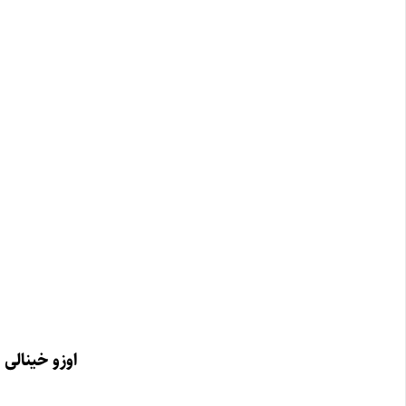
اوزو خینالی ا