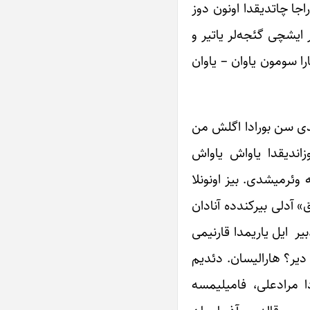
راجا چاتدیقدا اونون دوز
ر ایشچی گئجه‌لر یاتیر و
ا سومون یاوان – یاوان
ئدی سن بورادا اگلش من
زاندیقدا یاواش یاواش
 وئرمیشدی. بیز اونونلا
 آدلی بیرکندده آنادان
بیر ایل یاریمدا قارنیمی
 دیر؟ هارالیسان. دئدیم
دا مرادعلی، فامیلیمسه