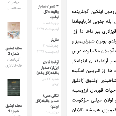
مهاجرت
۳ شعر / صدیار
مساله‌سی
مرومون ایلکین گونلرینده
وظیفه «ائل
اوغلو»
ایله جنوبی آذربایجاندا
چهارشنبه ۱۰
اردیبهشت ۱۳۹۹
یزلاری بیر داها دا اؤز
ولدو. بوتون شهرلریمیز و
مثل‌لر
چهارشنبه ۳
مجله ایشیق
ه آچیلان مکتبلرده درس
اردیبهشت ۱۳۹۹
شماره 2
ز آزادلیقدان ایلهاملار
آذربایجان
آرخادا قالان
قفه‌خانالاری
ایل‌لر/ صدیار
ها اؤز اللرینین امگینه
وظیفه(ائل‌اوغلو)
شنبه ۲۲ تیر
شاهیدی اولدوق.آزادلیق
۱۳۹۲
حیات قورماق آرزوسیله
تئللی ممی/
رو اولان میللی حؤکومت
صدیار وظیفه(ائل
مجله ایشیق
اوغلو)
لقیمیزی همیشه تالایان
شماره 1
دوشنبه ۹