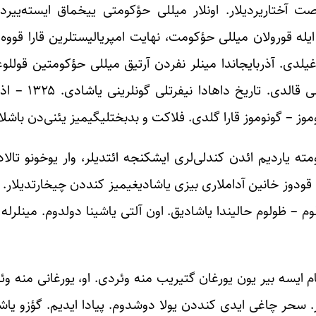
صت آختاریردیلار. اونلار میللی حؤکومتی ییخماق ایسته‌ییرد
له قورولان میللی حؤکومت، نهایت امپریالیستلرین قارا قووه‌لر
یلدی. آذربایجاندا مینلر نفردن آرتیق میللی حؤکومتین قوللوغو
روموز – گونوموز قارا گلدی. فلاکت و بدبختلیگیمیز یئنی‌دن باشلا
ه یاردیم ائدن کندلی‌لری ایشکنجه ائتدیلر، وار یوخونو تالاد
 قودوز خانین آداملاری بیزی یاشادیغیمیز کنددن چیخارتدیلار. ع
م – ظولوم حالیندا یاشادیق. اون آلتی یاشینا دولدوم. مینلرله آ
م ایسه بیر یون یورغان گتیریب منه وئردی. او، یورغانی منه وئ
دیلار. سحر چاغی ایدی کنددن یولا دوشدوم. پیادا ایدیم. گؤزو یا