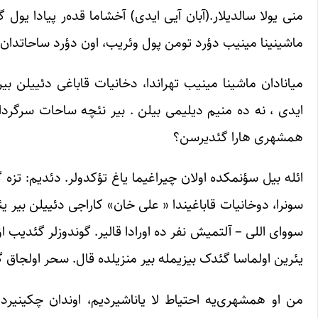
منی یولا سالدیلار.(آبان آیی ایدی) آخشاما قده‌ر پیادا یول گ
ماشینینا مینیب دؤرد تومن پول وئریب، اون دؤرد ساحاتدان سونرا تهران شهرینه چاتدی
میانادان ماشینا مینیب تهراندا، دخانیات قاباغی دئییلن بیر
ایدی ، نه ده منیم دیلیمی بیلن . بیر نئچه ساحات سرگردا
همشهری هارا گئدیرسن؟
ائله بیل سؤنمکده اولان چیراغیما یاغ تؤکدولر. دئدیم: تزه
سونرا، دوخانیات قاباغیندا « علی خان» کاراجی دئییلن بیر یئر
سووای اللی – آلتمیش نفر ده اورادا قالیر. گوندوزلر گئدیب اؤ
یئرین اولماسا گئدک بیزیمله بیر منزیلده قال. سحر اولجاق گئ
من او همشهری‌یه احتیاط لا یاناشیردیم، اوندان چکینیردیم.ب