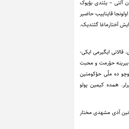
ان آلتی – یئتدی بؤیوک
ولونجا قایناییب حاضیر
ایش آختارماغا گئتدیک.
رین آراسیندا یالنیز اوچ نفر یاشلی آدام واریدی کی اونلارین دا یاشلاری ۳۴-۳۵ اولاردی. قالانی ایگیرمی ایکی-
ری بیرینه حؤرمت و محبت
اوچو ده ملّی حؤکومتین
رلر. همده کیمین پولو
ری نین آدی مشهدی مختار