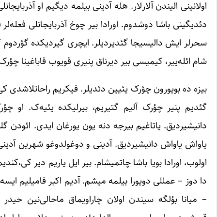
اولانینی الیندن آلارلار. هله آدینی بیلمه دیگیم او آذربایجان
دئدیگینی باشا دوشدوم. اورادا بیر چوخ آذربایجانلی فعله‌لر ق
سحرلر ایش دالیسیجا گئدیردیلر. ایچری گیردیکده گؤردوم کی
شام ائله‌ییر، کیمیسی بیر دیرناق پنیری قویوب قاباغینا چؤرک 
بیزه ده بویورون چؤرک یئیین دئدیلر. فیکریم راحاتلاشدی ک
گئدیم پنیر چؤرک آلیم گتیریم، بیرلیکده یئیه‌ک. او چؤر
دانیشیردیق. یاتاغیم بیرجه دنه یون یورغان ایدی. ائودن گلن
یاواش یاواش دانیشیردیق. آدینی و دوغولدوغو شهرین آدینی ب
اولوب، اورادا بویا باشا چاتمیشام. بیر ایل یاریم دیر کی،کند
دا دوز – عمللی دویورا بیلمه میشم. آدیم اکبر فامیلیم ایسه 
– میانا بؤلگه سیندن اولان چاراویماق ماحالی‌نین حیدر آ