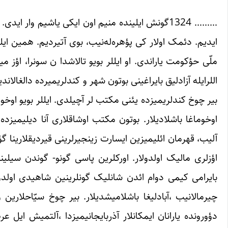
……… 1324گونش ایلینده منیم اون ایکی یاشیم وار ا
ایدیم. دئمک اولار کی پؤهره‌له‌نیب، بوی آتیردیم. همین ایل
ملّی حؤکومت یاراندی. او ایللر بویو تالاشدا ن سونرا، اؤز م
اللرایله آزادلیق بایراغینی بوتون شهر و کندلریمیرده دالغالا
بیر چوخ کندلریمیزده یئنی مکتب لر آچیلدی. ایللر بویو اوخ
اوخوماغا باشلادیلار. بوتون مکتب اوشاقلاری آنا دیلیمیزده د
آلیب، قهرمان ائلیمیزین ایسارت زینجیرلرینی قیردیقلارینا گؤر
اؤزلری مالیک اولدولار. اورکلرین پاسی گونو- گوندن سیلی
بایرامی کیمی دوام ائدن شانلیک گونلرینین شاهیدی اولدو
چیرمالانیب ،آبادلیغا باشلامیشدیلار. بیر چوخ سیّاحلاری
دؤورونده یارانان ایمکانلار آذربایجانیمیزدا ،آلتمیش ایل 