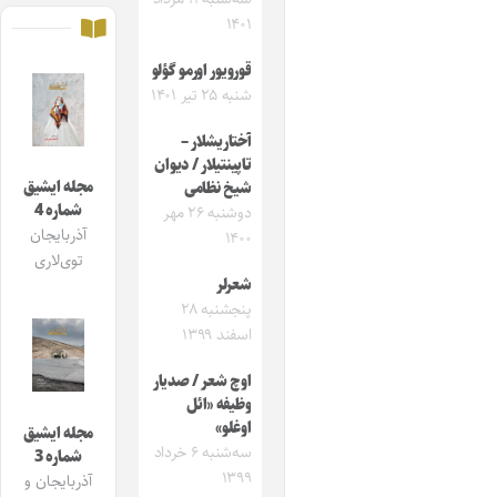
۱۴۰۱
قورویور اورمو گؤلو
شنبه ۲۵ تیر ۱۴۰۱
آختاریشلار –
تاپینتیلار / دیوان
مجله ایشیق
شیخ نظامی
شماره 4
دوشنبه ۲۶ مهر
آذربایجان
۱۴۰۰
توی‌لاری
شعرلر
پنجشنبه ۲۸
اسفند ۱۳۹۹
اوچ شعر / صدیار
وظیفه «ائل
اوغلو»
مجله ایشیق
سه‌شنبه ۶ خرداد
شماره 3
۱۳۹۹
آذربایجان و