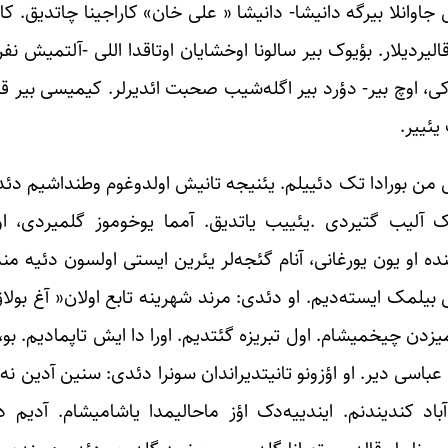
لی جاوانلا بیرگه دانیشا- دانیشا « علی خان» کاراجینا چاتدیق. کا
الیردیلار. بؤیوک بیر سالونا اوخشایان اوتاقدا اللی -آلتمیش نف
، اوچ بیر- دؤرد بیر اگله‌شیب صحبت ائدیرلر. کیمیسی بیر قار
یئییر.
ی من بورادا تک دئییلم. یئنیجه تانیش اولدوغوم وطنداشیم د
ک آلیب گتیردی .یئییب یاتدیق. آمما یوخوموز گلمیردی، او
ده او یون یورغانی، آنام گئجه‌لر یئرین ایستی اولسون دئیه منه
یلمک ایسته‌دیم. او دئدی: مرند شهرینه تابع اولان« آغ بولاق»
یمیزدن چیخمیشام. اول تبریزه گئتدیم. اورا دا ایش تاپمادیم. بو،
عباسی دیر. او اؤزونو تانیتدیراندان سونرا دئدی: سنین آدین نه
باد کندیندنم. ایندییه‌دک اؤز ماحالیمدا یاشامیشام. آدیم 