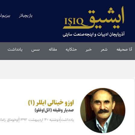
یازیچیلار
بیزیم‌ل
آنا صحیفه
شعر
خبر
حئکایه
مقاله‌
سس
یادداشت
اوزو خینالی ایللر (۱)
صدیار وظیفه (ائل‌اوغلو)
یادداشت
دوشنبه ۳۰ اردیبهشت ۱۳۹۲
اوخوماق زامانی: 6 د