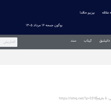
ه علاقه
بیزیم حاقدا
بوگون جمعه ۱۶ مرداد ۱۴۰۵
دانیشیق
کیتاب
سند
قیقه
https://ishiq.net/?p=5318