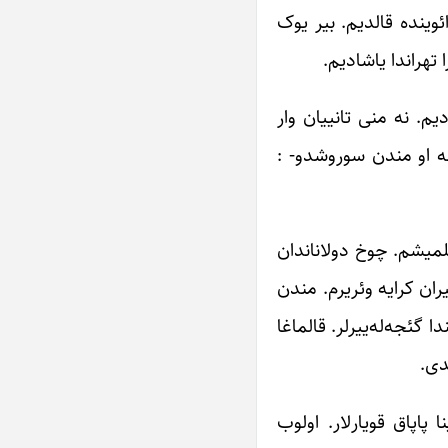
ئوینده قالدیم. بیر یوک
یم. نه منی تانییان وار
ه او مندن سوروشدو- :
لمیشم. چوخ دولاناندان
ران کرایه وئریرم. مندن
 گئجه‌له‌ییرلر. قالماغا
دی.
 پاپاق قویارلار. اولوب