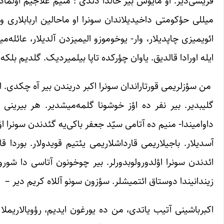
قریشی‌دیر. او مایوس بیر حالدا دئدی : منیم علاجیم اولمادی
میللی حؤکومتی داخیدیلاندان سونرا او ماحالین اربابلاری و 
ائویمیزی چاپدیلار، وار- یوخوموزو الیمیزدن آلدیلار، عائله
ایله اورادا قالدیق. یاوان چؤرکده تاپا بیلمیردیک. گلدیم بلکه 
من سؤزلریمی قورتاراندان سونرا اکبر دریندن بیر آه چکدی. ا
گلیبدیر. بیر نفر ده اؤز خوشونا گلمه‌میشدیر. هر بیرینی 
داوامیندا- منیم ده آتامی سیّد جعفر باکی‌یه گئدندن سونرا اؤ
آسدیلار. باجیلاریمی قارداشلاریمی یئتیم قویدولار. بوردا
ائدندن سونرا اؤلدورولوبدورلر. بیر چوخونون آتاسی دا شوروی
زیندانیندا دوستاق ائتمیشلر. سؤزون سونو آللاه کریم دیر – 
اکبرباشینی آتیب یاتدی، من ده یورغون ایدیم، رؤویالاریملا