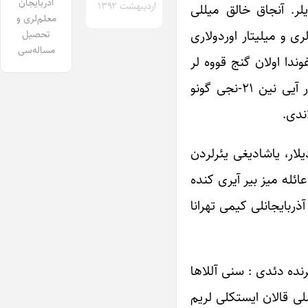
آذربایجان
اردیبهشت ۱۳۹۲
یلر. آنجاق خالق میللی
معلم‌لری و
ی و میلیتار اوردولاری
تحصیل
مساله‌سی
ندا اولان گنج قووه لر
اؤلدورولدولر. دار آغاجلاری شهر و کندلرده هفته لرله آسیلی قالدی. تاریخ داهادا نیفرتلی گونلرینی یاشادی. ۱۳۲۵ – اذر آیی نین ۲۱-نجی گونو
ندی.
یلار، یاشادیغی یئرلردن
ائله میز بیر آیری کنده
ذربایجانلی کیمی تهرانا
رنده دئدی : سنی آللاها
شلی قالان ایستکلی لریم