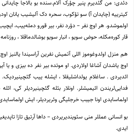
دئدی: من گئدیرم پنیر چؤرک آلام.سنده بو بالاجا چایدانی 
کیترییه (چایدان آ) سو تؤکوب، سحره دک آلیشیب یانان اودون
اولموشدو. هر اوچ نفر – دؤرد نفر، بیر قورو دمله‌ییب، ایچ
قار کوره‌مکله، حوض سویو ، انبار سویو بوشالدماقلا ، روزنام
اوچ یاشدان آشاغا اولاردی. او موتده بیر نفر ده بیزی و یا 
ائدیردی . ساغلام یولداشلیقلا ، ایشله ییب گئچینیردیک. بی
فدایی‌لریندن ائیمیشلر. اونلار بئله گئچینیردیلر کی، ائ
اولماسایدی اونا جیبب خرجلیگی وئریردیلر، ایش اولماسایدی 
بو انسانی عمللر منی سئویندیریردی – داها آرتیق تازا تاپدیغ
ایدی.