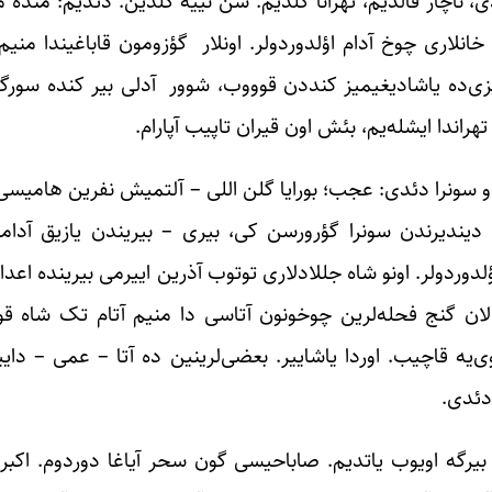
، ناچار قالدیم، تهرانا گلدیم. سن نییه گلدین. دئدیم: منده م
خانلاری چوخ آدام اؤلدوردولر. اونلار گؤزومون قاباغیندا منی
‌میزی‌ده یاشادیغیمیز کند‌دن قوووب، شوور آدلی بیر کنده سورگو
تهراندا ایشله‌یم، بئش اون قیران تاپیب آپارام.
و سونرا دئدی: عجب؛ بورایا گلن اللی – آلتمیش نفرین هامیسی 
دیندیرندن سونرا گؤرورسن کی، بیری – بیریندن یازیق آداملا
لدوردولر. اونو شاه جللادلاری توتوب آذرین اییرمی بیرینده اعدام
 قالان گنج فحله‌لرین چوخونون آتاسی دا منیم آتام تک شاه قو
‌یه قاچیب. اوردا یاشاییر. بعضی‌لرینین ده آتا – عمی – داییل
دئدی.
 بیرگه اویوب یاتدیم. صاباحیسی گون سحر آیاغا دوردوم. اکبر 