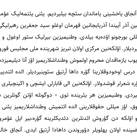
یدی. آنجاق یاخشینی یاماندان سئچه بیلیردیم. یئنی یئتمه‌لیک عؤ
ین آذر آییندا آذربایجانین قهرمان اوغلو سید جعفرین رهبرلیگی 
یللی بورجونو اؤده‌یه بیلدی. وطنیمیزین بیرلیک سئور اوغول و ق
ندیردیلار. اؤلکه‌نین مرکزی اولان تبریز شهرینده ملی مجلیس قور
ویوب یازماقدان محروم اولموش وطنداشلاریمیز اؤز آنا دیلیمیزد
رس اوخودوقلارینا گؤره داها آرتیق سئوینیردیلر. الده ائتدییمی
ه شعرلر قوشدولار. اؤلکه‌نین الی قابارلی ایشچی و اکینچیلری دا
نیردی. وطنیمیزین هر یئرینده توی – دوگونله اؤتن گونلرین 
ق. اؤز میللی حقوقلارینی الده ائتمیش وطنداشلاریمیز یئنی 
ن و اؤلکه دن گؤروش ائدنلرین دئدیکلرینه گؤره،بیر ایل عؤم
عرضینده اولان پهلویلر دؤوروندن داهادا آرتیق ایدی. آنجاق خا