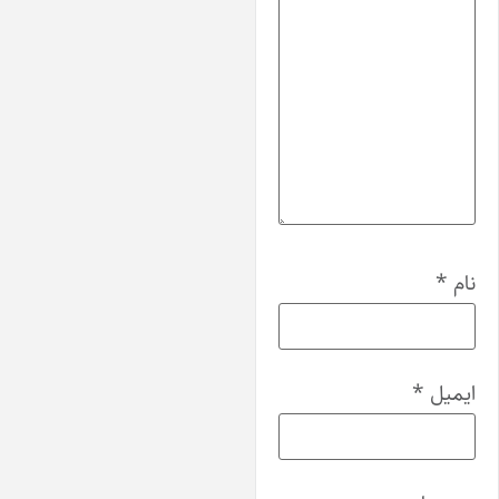
ام
*
یمیل
*