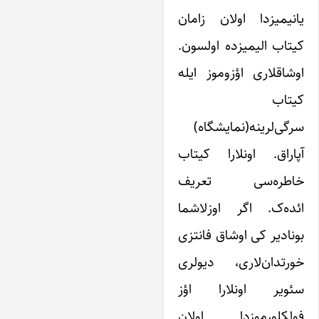
انیمیزدا اولان زامان
یتاب الیمیزده اولسون.
وشاقلاری اؤزوموز ایله
یتاب
رگی‌لرینه(نمایشگاه)
پاراق. اونلارا کیتاب
اطره‌سی تعریف
ئده‌ک. اگر اوزلاشما
ونادیر کی اوشاق فانتزی
ورتدان‌لاری، دیولری
ئویر اونلارا اؤز
ولکلورموزدا اولان