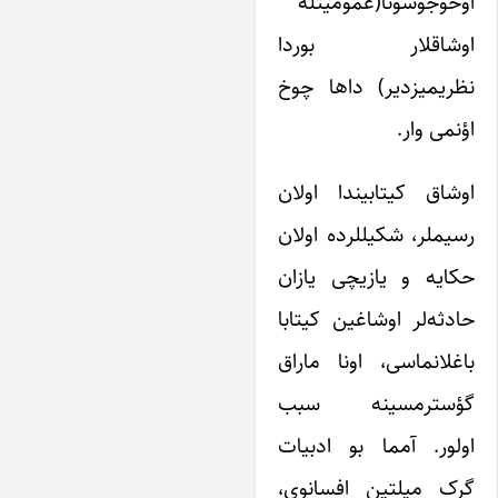
وخوجوسونا(عمومیتله
وشاقلار بوردا
ظریمیزدیر) داها چوخ
ؤنمی وار.
وشاق کیتابیندا اولان
سیملر، شکیللرده اولان
کایه و یازیچی یازان
ادثه‌لر اوشاغین کیتابا
اغلانماسی، اونا ماراق
ؤسترمسینه سبب
ولور. آمما بو ادبیات
رک میلتین افسانوی،