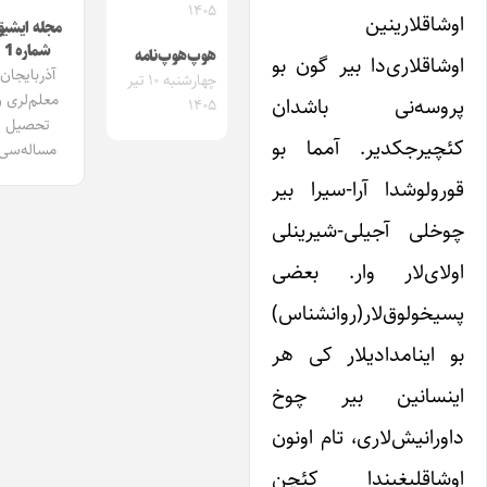
۱۴۰۵
وشاقلارینین
مجله ایشیق
شماره 1
هوپ‌هوپ‌نامه
وشاقلاری‌دا بیر گون بو
آذربایجان
چهارشنبه ۱۰ تیر
معلم‌لری و
روسه‌نی باشدان
۱۴۰۵
تحصیل
ئچیرجکدیر. آمما بو
مساله‌سی
ورولوشدا آرا-سیرا بیر
وخلی آجیلی-شیرینلی
ولای‌لار وار. بعضی
سیخولوق‌لار(روانشناس)
و اینامدادیلار کی هر
ینسانین بیر چوخ
اورانیش‌لاری، تام اونون
وشاقلیغیندا کئچن