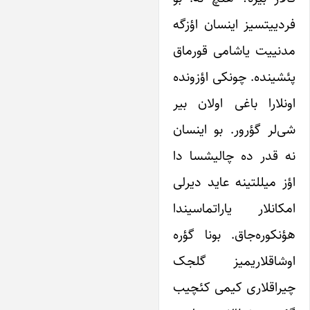
ردییتسیز اینسان اؤزگه
دنییت یاشامی قورماق
ئشینده. چونکی اؤزونده
ونلارا باغی اولان بیر
ی‌لر گؤرور. بو اینسان
ه قدر ده چالیشسا دا
ؤز میللتینه عاید دیرلی
مکانلار یاراتماسیندا
ؤنکوره‌جاق. بونا گؤره
وشاقلاریمیز گلجک
یراقلاری کیمی کئچیب