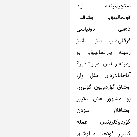
ئچیمینده آزاد
ویمالییق. اوشاقین
هنی دونیاسی
رقلی‌دیر. بیز یالنیز
مینه‌ یاراتمالییق. بو
مینه‌لر ندن عبارت‌دیر؟
تا-بابالاردان مثل وار:
وشاق گؤردویون گؤتورر.
و مشهور مثل دئییر
وشاقلار بیزدن
ؤردوکلریندن عمله
لیرلر. ائوده، یا دا اوشاق