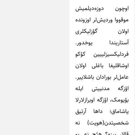
وچون دوزه‌دیلمیش
وقووا وردیش‌لر اوزونده
ولان گؤزلیکلری
ستاریندا یوخدور.
ردلیکسیزلییین کؤکو
وشاقلیغا باغلی اولان
امل‌لر بورادان باشلاییر.
ؤزگه مدنییتی ایله
ؤیومک، اؤزگه اوبرازلارلا
اشاماق؛ داها آرتیق
خصیتدن(هویت) نه
الار بیزه؟ هئچ نه. بو