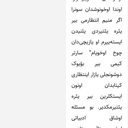
وندا اوخونوشدان سونرا
گر منیم انتظارمی بیر
ئره یئتیردی یئنیدن
یسته‌ییرم او یازیچی‌دان
وخ اوخویام” سارتر
یمی بیر بؤیوک
وشونجلی یازار اینتظاری
یتابدان اونون
یستکلرین بیر یئره
ئتیرمکدیر. بو مسئله
وشاق ادبیاتی