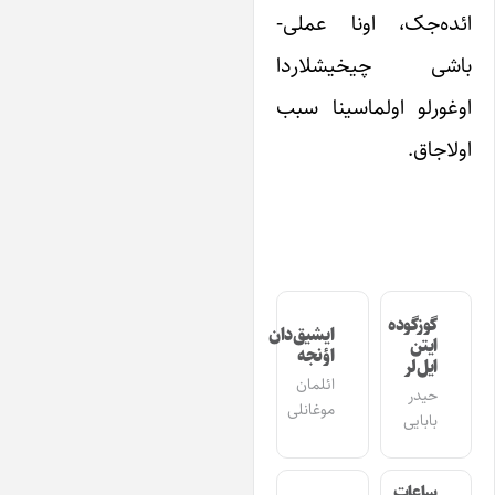
ئده‌جک، اونا عملی-
اشی چیخیشلاردا
وغورلو اولماسینا سبب
ولاجاق.
گوزگوده
ایشیق‌دان
ایتن
اؤنجه
ایل‌لر
ائلمان
حیدر
موغانلی
بابایی
ساعات