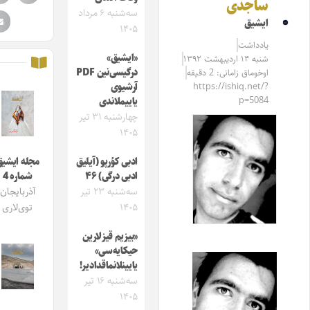
ساجدی
سه‌شنبه ۶ مرداد
ایشیق
۱۴۰۵
یادداشت
«ایشیق»
شنبه ۱۴ اردیبهشت ۱۳۹۲
درگیسی‌نین PDF
اوخوماق زامانی: 2 دقیقه
https://ishiq.net/?
آرشیوی
p=5084
یاییملاندی
چهارشنبه ۳۱ تیر
۱۴۰۵
ادبی کؤرپو (آیلیق
مجله ایشیق
ادبی درگی) ۴۶
شماره 4
سه‌شنبه ۲۳ تیر
آذربایجان
۱۴۰۵
توی‌لاری
«بیزیم قیزلارین
حیکایه‌سی»
یایینلانماقدادیر!
سه‌شنبه ۱۶ تیر
۱۴۰۵