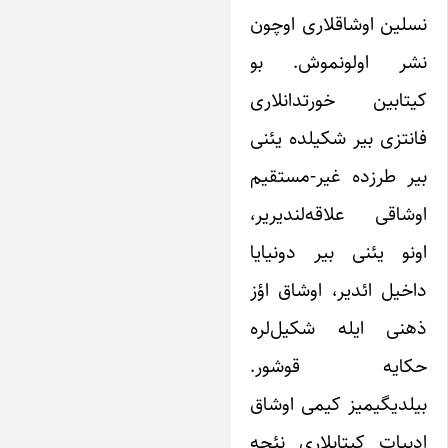
سلین اوشاقلاری اوچون
شر اولونموش. بو
یتابین خورتدانلاری
انتزی بیر شکیلده یئنی
یر طرزده غیر-مستقیم
وشاقی علاقه‌لندیریر،
ونو یئنی بیر دونیایا
اخیل ائدیر، اوشاق اؤز
هنی ایله شکیل‌لره
کایه قوشور.
یلدیگیمیز کیمی اوشاق
دبیات کیتابلاری نئچه