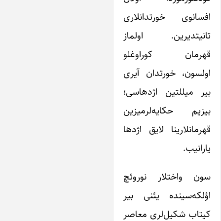
فسانوی خورتدانلاری
انیتدیرین. اولماز
هرمان کوراوغلو
ولسون، خورتدان آیری
یر میللتین اژدهاسی؛
یزیم حکایه‌لرمیزین
هرمانلارینا لایق اژدها
ارانیب.
ون واختلار نوروئچ
ؤلکه‌سینده یئنی بیر
یتاب شکیل‌لری معاصر