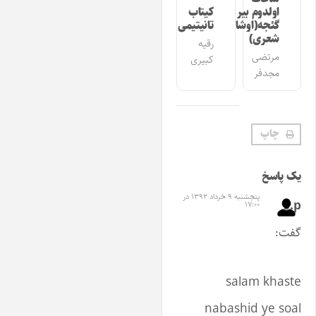
اولدوم بیر
کیتاب
گئجه(اوشاق
تانیتیمی
شعری)
رقیه
مرتضی
کبیری
مجدفر
چاپ
ک پاسخ
پنجشنبه ۹ خرداد ۱۳۹۲ در
s.
۱۷:۰۰
فت:
salam khast
nabashid ye soa