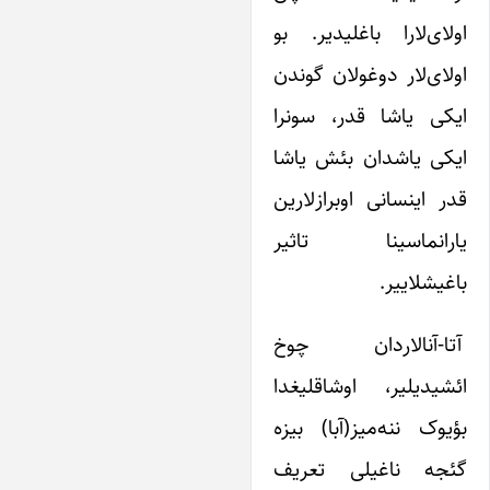
ولای‌لارا باغلیدیر. بو
ولای‌لار دوغولان گوندن
یکی یاشا قدر، سونرا
یکی یاشدان بئش یاشا
در اینسانی اوبرازلارین
ارانماسینا تاثیر
اغیشلاییر.
تا-آنالاردان چوخ
ئشیدیلیر، اوشاقلیغدا
ؤیوک ننه‌میز(آبا) بیزه
ئجه ناغیلی تعریف