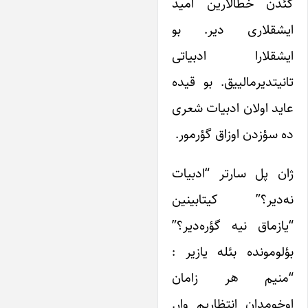
ئدن خطالارین امید
یشقلاری دیر. بو
یشقلارا ادبیاتی
انیتدیرمالییق. بو قیده
اید اولان ادبیات شعری
ه سؤزدن اوزاق گؤرمور.
ان پل سارتر “ادبیات
ه‌دیر؟” کیتابینین
یازماق نیه گؤره‌‌دیر؟”
ؤلومونده بئله یازیر :
منیم هر زامان
وخومدان انتظاریم وار.