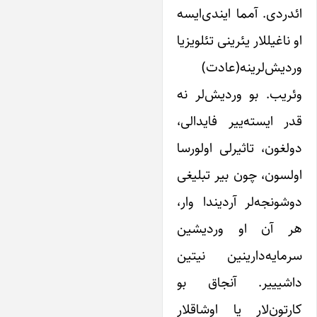
ئدردی. آمما ایندی‌ایسه
و ناغیللار یئرینی تئلویزیا
ردیش‌لرینه(عادت)
ئریب. بو وردیش‌لر نه
در ایسته‌ییر فایدالی،
ولغون، تاثیرلی اولورسا
ولسون، چون بیر تبلیغی
وشونجه‌لر آردیندا وار،
ر آن او وردیشین
رمایه‌دارینین نیتین
اشیییر. آنجاق بو
ارتون‌لار یا اوشاقلار