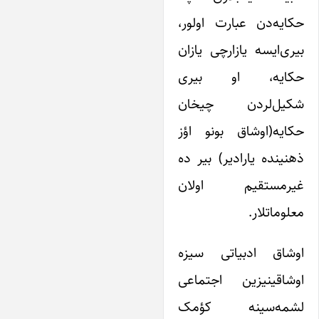
کایه‌دن عبارت اولور،
یری‌ایسه یازارچی یازان
کایه، او بیری
کیل‌لردن چیخان
کایه(اوشاق بونو اؤز
هنینده یارادیر) بیر ده
یر‌مستقیم اولان
علوماتلار.
وشاق ادبیاتی سیزه
وشاقینیزین اجتماعی
شمه‌سینه کؤمک