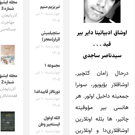
مجله ایشیق
تبریزیم منیم
شماره 3
چهارشنبه ۱۰ تیر
آذربایجان و
۱۴۰۵
مهاجرت
مساله‌سی
وشاق ادبیاتینا دایر بیر
سئچیلمیش
اثرلر(معجز)
قید . . .
چهارشنبه ۱۰ تیر
۱۴۰۵
سید‌ناصر ساجدی
مجموعه ۱
رحال زامان کئچیر,
چهارشنبه ۱۰ تیر
مجله ایشیق
۱۴۰۵
شماره 2
وشاقلار بؤیویور، سونرا
آذربایجان
دورنالار قاییداندا
معیته داخیل اولور. هر
قفه‌خانالاری
چهارشنبه ۱۰ تیر
۱۴۰۵
انسی بیر مؤوقیته
اتیر، ها بئله اونلارین
ائله اوغول
ایسته‌ییر وطن
وشاقلاری‌دا و اونلارین
چهارشنبه ۱۰ تیر