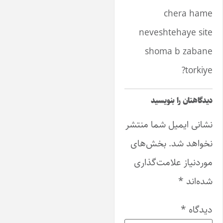
chera ham
neveshtehaye sit
shoma b zaban
torkiye
یدگاهتان را بنویسید
شانی ایمیل شما منتشر
خواهد شد.
بخش‌های
وردنیاز علامت‌گذاری
ده‌اند
*
یدگاه
*