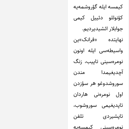
یمسه ایله گؤروشمه‌یه
ؤنوللو دئییل کیمی
وابلار ائشیدیردیم.
هایتده «فرانک»‌ین
اسیطه‌سی ایله اونون
ومره‌سینی تاپیب، زنگ
چدیغیمدا مندن
وروشدوغو هر سؤزدن
ول نومره‌نی هاردان
اپدیغیمی سوروشوب،
اپشیردی تلفن
ومره‌سینی کیمسه‌یه