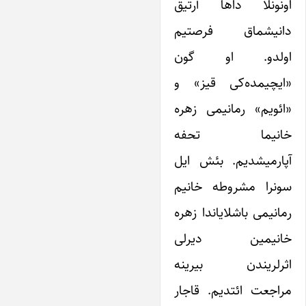
ونونلا داها آرتیق
انیشماق فرصتیم
ولدو. او گون
ایچیمده‌کی قیز» و
ائویم» رمانیمی زهره
انیما تحفه
پارمیشدیم. بئش ایل
ونرا مشروطه خانیم
مانیمی باشلایاندا زهره
انیمین دیرلی
ثرلریندن بیرینه
راجعت ائتدیم. قاجار