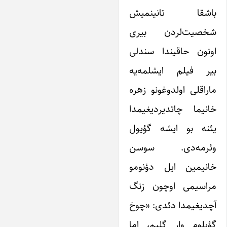
اشقا تانینمیش
خصیت‌لردن بیری
ونون حاقیندا سندلی
یر فیلم ایشلمه‌یه
اراقلی اولدوغونو زهره
انیما چاتدیردیغیمدا
ئنه بو ایشه گؤیول
ئرمه‌دی. سوسن
انیمین ایل دؤنومو
راسیمی اوچون زنگ
چدیغیمدا دئدی: «چوخ
ؤیلوم وار گلیم، اما