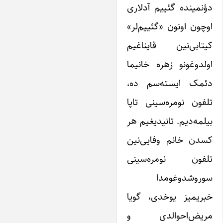
ؤنمینده گئییم آدلاری
وچون اونون «گئییم‌لر»
یتابی‌نین قایناغیم
ولدوغونو زهره خانیما
ئمک ایسته‌سم ده،
لفون نومره‌سینی تاپا
یلمه‌دیم. تانیدیغیم هر
سدن خانم وفایی‌نین
لفون نومره‌سینی
وروشدوغومدا
بریمیز یوخدی، گویا
ریض‌احوالدی و