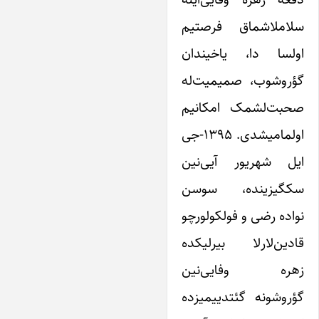
لاملاشماق فرصتیم
ولسا دا، یاخیندان
ؤروشوب، صمیمیت‌له
حبت‌لشمک امکانیم
اولمامیشدی. ۱۳۹۵-جی
یل شهریور آیی‌نین
کگیزینده، سوسن
واده رضی و فولکولورچو
ادین‌لارلا بیرلیکده
هره وفایی‌نین
ؤروشونه گئتدییمیزده