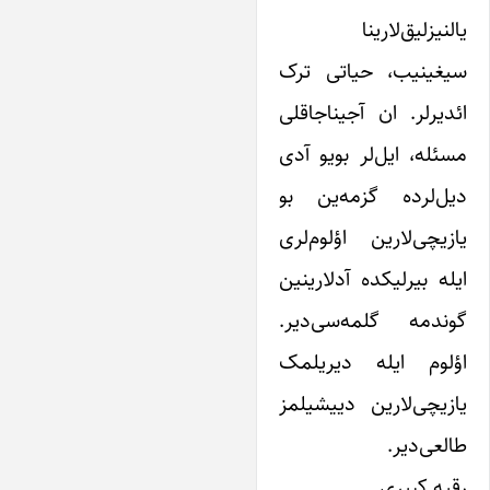
النیزلیق‌لارینا
یغینیب، حیاتی ترک
ئدیرلر. ان آجیناجاقلی
سئله، ایل‌لر بویو آدی
یل‌لرده گزمه‌ین بو
ازیچی‌لارین اؤلوم‌لری
یله بیرلیکده آدلارینین
وندمه گلمه‌سی‌دیر.
ؤلوم ایله دیریلمک
ازیچی‌لارین دییشیلمز
العی‌دیر.
قیه کبیری