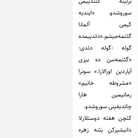
رلینه گئتدییمی
وروشدو. «ایندیه
یمی آلمانا
ئتمه‌میشم.»دئدییمده
وله -گوله دئدی:
گئتمه‌سن ده بیزی
پاردین اورالارا.» سونرا
مشروطه خانیم»
مانیمین هارا
اتدیغینی سوروشدو.
ئچن هفته دوستلارلا
انیشیرکن یئنه زهره