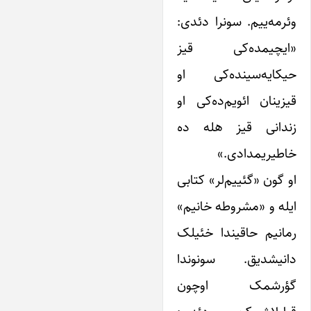
ئرمه‌ییم. سونرا دئدی:
ایچیمده‌کی قیز
یکایه‌سینده‌کی او
یزینان ائویم‌ده‌کی او
ندانی قیز هله ده
اطیریمدادی.»
و گون «گئییم‌لر» کتابی
یله و «مشروطه خانیم»
مانیم حاقیندا خئیلک
انیشدیق. سونوندا
ؤرشمک اوچون