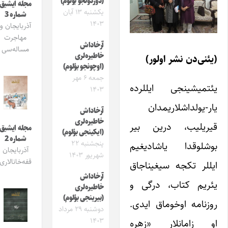
(دؤردونجو بؤلوم)
مجله ایشیق
یکشنبه ۱۳ آبان
شماره 3
۱۴۰۳
آذربایجان و
مهاجرت
آرخاداش
مساله‌سی
خاطیره‌لری
یئنی‌دن نشر اولور)
(اوچونجو بؤلوم)
جمعه ۶ مهر
ئتمیشینجی ایللرده
۱۴۰۳
ار-یولداشلاریمدان
آرخاداش
خاطیره‌لری
یریلیب، درین بیر
مجله ایشیق
(ایکینجی بؤلوم)
شماره 2
پنجشنبه ۲۲
وشلوقدا یاشادیغیم
آذربایجان
شهریور ۱۴۰۳
قفه‌خانالاری
یللر تکجه سیغیناجاق
آرخاداش
ئریم کتاب، درگی و
خاطیره‌لری
(بیرینجی بؤلوم)
وزنامه اوخوماق ایدی.
دوشنبه ۲۹ مرداد
۱۴۰۳
و زامانلار «زهره