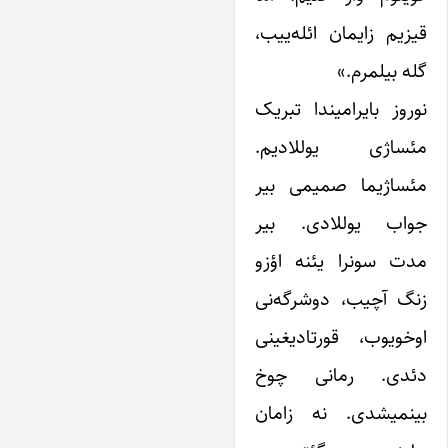
یزیم زایمان ائله‌ییب،
له بیلمرم.»
وروز بایرامیندا تبریک
ئساژی یوللادیم.
ئساژیما صمیمی بیر
واب یوللادی. بیر
دت سونرا یئنه اؤزو
نگ آچیب، دوشرگه‌نی
وخویوب، قورتادیغینی
ئدی. رمانی چوخ
ینمیشدی. نه زامان