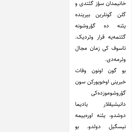
انیمدان سؤز گئتدی و
لن گونلرین بیرینده
ئنه ده گؤروشونه
ئتمه‌‌یه قرار وئردیک.
اسوف کی زمان مجال
ئرمه‌دی.
و گون اونون وفات
برینی اوخویورکن سون
ؤروشوموزده‌‌کی
انیشیقلار یادیما
وشدو، یئنه اوره‌ییمه
یسگیل دولدو. بو