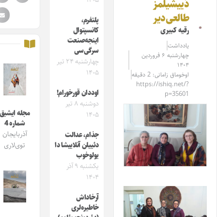
۱۴۰۵
دَییشیلمز
طالعی‌دیر
پلتفرم،
رقیه کبیری
کانسپتوال
اینجه‌صنعت
یادداشت
سرگی‌سی
چهارشنبه ۶ فروردین
چهارشنبه ۲۴ تیر
۱۴۰۴
۱۴۰۵
اوخوماق زامانی: 2 دقیقه
https://ishiq.net/?
اوددان قورخورام!
p=35601
دوشنبه ۸ تیر
مجله ایشیق
۱۴۰۵
شماره 4
آذربایجان
جذام، عدالت
دئییلن آنلاییشا دا
توی‌لاری
یولوخوب
یکشنبه ۹ آذر
۱۴۰۴
آرخاداش
خاطیره‌لری