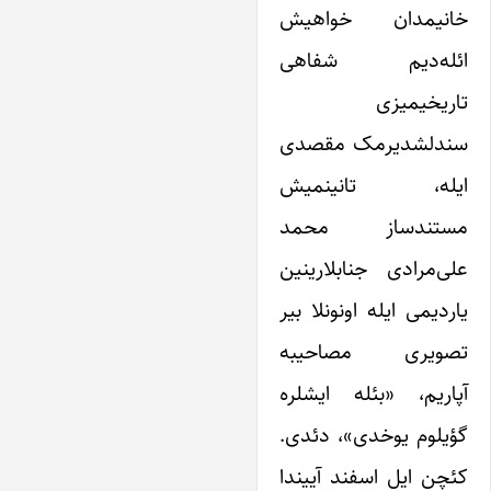
انیمدان خواهیش
ئله‌دیم شفاهی
اریخیمیزی
ندلشدیرمک مقصدی
یله، تانینمیش
ستندساز محمد
لی‌مرادی جنابلارینین
اردیمی ایله اونونلا بیر
صویری مصاحیبه
پاریم، «بئله ایشلره
ؤیلوم یوخدی»، دئدی.
ئچن ایل اسفند آییندا