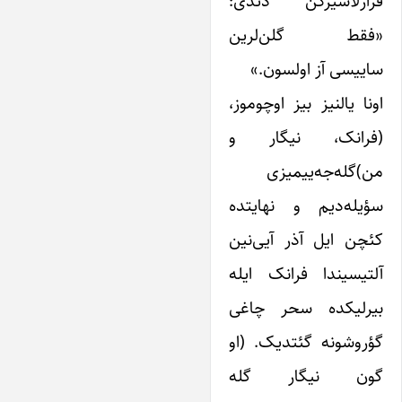
رارلاشیرکن دئدی:
فقط گلن‌لرین
اییسی آز اولسون.»
ونا یالنیز بیز اوچوموز،
فرانک، نیگار و
ن)گله‌جه‌ییمیزی
ؤیله‌دیم و نهایتده
ئچن ایل آذر آیی‌نین
لتیسیندا فرانک ایله
یرلیکده سحر چاغی
ؤروشونه گئتدیک. (او
ون نیگار گله