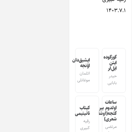
۱۴۰۳.۷.
گوزگوده
ایشیق‌دان
ایتن
اؤنجه
ایل‌لر
ائلمان
حیدر
موغانلی
بابایی
ساعات
اولدوم بیر
کیتاب
گئجه(اوشاق
تانیتیمی
شعری)
رقیه
مرتضی
کبیری