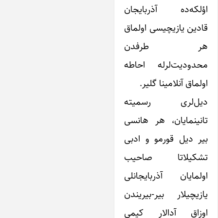
ؤلکه‌ده آذربایجان
ادین یازیچیسی اولماق
ر طرفدن
حدودیت‌لرله احاطه
ولماق آنلامینا گلیر.
یل‌لری رسمیته
انینمایان، هر هانسی
یر دیل قورمو و ادبی
شکیلاتا صاحیب
ولمایان آذربایجانلی
ازیچیلار بیر-بیریندن
وزاق آدالار کیمی