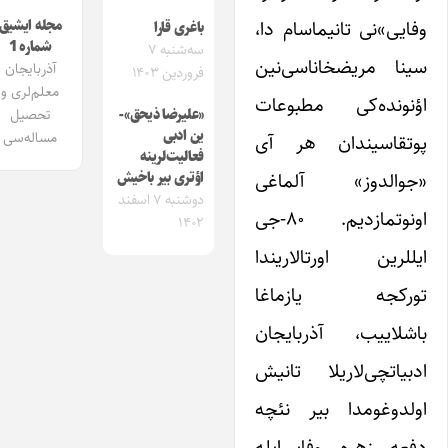
فایی»‌نی تانیماسام دا،
مجله ایشیق
باغری قارا
شماره 1
سه‌شنبه ۷
ینا مریضخاناسی‌نین
آذربایجان
فروردین ۱۴۰۳
معلم‌لری و
ؤنونده‌کی مطبوعات
تحصیل
«علیرضا ذیحق»-
ین ادبی
مساله‌سی
وتقاسیندان هر آی
فعالیت‌لرینه
جوالدوز» آلماغی
اؤتری بیر باخیش
دوشنبه ۷ اسفند
اونوتمازدیم. ۸۰-جی
۱۴۰۲
یللرین اورتالاریندا
ورکجه یازماغا
اشلاییب، آذربایجان
دبیاتچی‌لاریلا تانیش
ولدوغومدا بیر نئچه
فعه زهره وفایی‌ایله