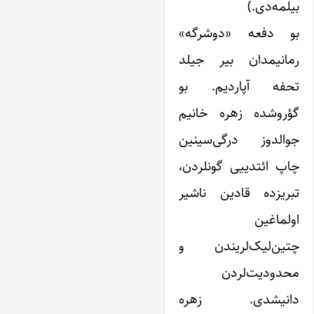
یلمه‌دی.)
و دفعه «دوشرگه»
مانیمدان بیر جیلد
حفه آپاردیم. بو
ؤروشده زهره خانیم
والدوز درگی‌سینین
اپ ائتدییی گونلردن،
بریزده قادین ناشیر
ولماغین
تین‌لیک‌لریندن و
حدودیت‌لردن
انیشدی. زهره