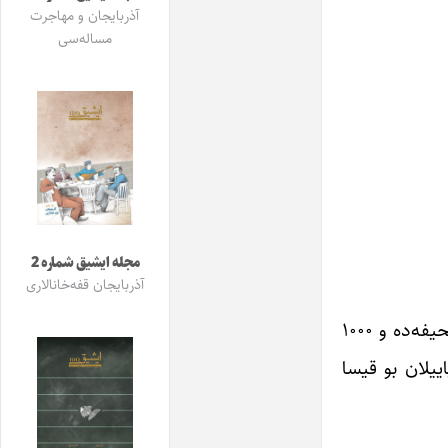
آذربایجان و مهاجرت
مساله‌سی
مجله ایشیق شماره 2
آذربایجان قفه‌خانالاری
دونیا شؤهرتلی قیرقیز یازیچیسی «چنگیز آیتماتوف»ون «آنا تارلا» پووئستی «بهرام سورگون»ون امه‌یی سایه‌سینده ۱۴۴ صحیفه‌ده و ۱۰۰۰
 اوزو گؤرموشدور. عرب الیفاسی ایله ایلک دفعه 1395نجی ایل یاییلان بو قیسا