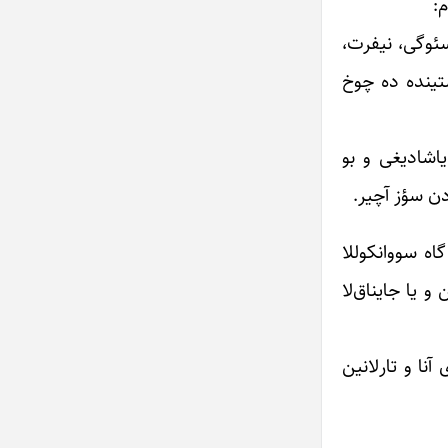
م:
سئوگی، نیفرت،
تینده ده چوخ
یاشادیغی و بو
دن سؤز آچیر.
گاه سووانکوللا
 یا جایناق‌لا
نا و تارلانین