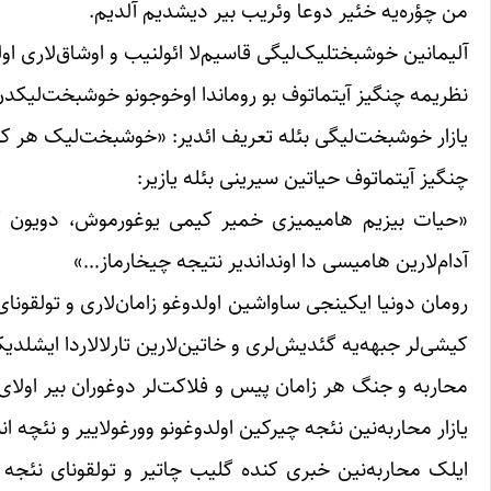
من چؤره‌یه خئیر دوعا وئریب بیر دیشدیم آلدیم.
آلیمانین خوشبختلیک‌لیگی قاسیم‌لا ائولنیب و اوشاق‌لاری اول
نظریمه چنگیز آیتماتوف بو روماندا اوخوجونو خوشبخت‌لیکدن
یازار خوشبخت‌لیگی بئله تعریف ائدیر: «خوشبخت‌لیک هر کسی
چنگیز آیتماتوف حیاتین سیرینی بئله یازیر:
«حیات بیزیم هامیمیزی خمیر کیمی یوغورموش، دویون کی
آدام‌لارین هامیسی دا اونداندیر نتیجه چیخارماز…»
رومان دونیا ایکینجی ساواشین اولدوغو زامان‌لاری و تولقونای 
کیشی‌لر جبهه‌یه گئدیش‌لری و خاتین‌لارین تارلالاردا ایشلد
محاربه و جنگ هر زامان پیس و فلاکت‌لر دوغوران بیر اولای‌دی
یازار محاربه‌نین نئجه چیرکین اولدوغونو وورغولاییر و نئچه انس
ایلک محاربه‌نین خبری کنده گلیب چاتیر و تولقونای نئجه بو