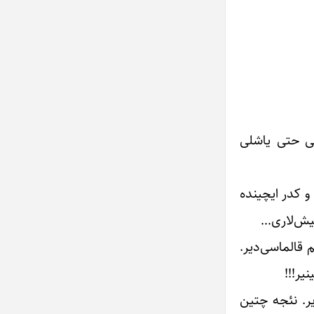
کی حتی یاشلی
 و کدر ایچینده
ییش‌لاری…
م قالماسی‌دیر.
یر!!!
یر. نئجه چتین