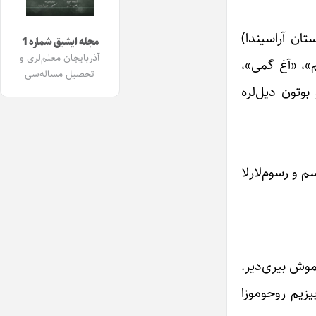
ان و قزاقستان آراسیندا)
مجله ایشیق شماره 1
آذربایجان معلم‌لری و
م»، «آغ گمی»،
تحصیل مساله‌سی
بوتون دیل‌لره
 رسم و رسوم‌لارلا
تموش بیری‌دیر.
بیزیم روحوموزا