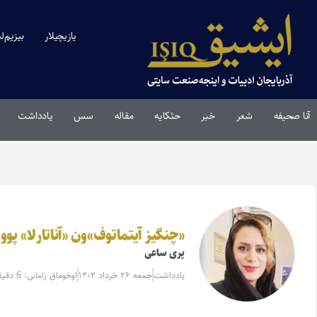
یازیچیلار
بیزیم‌ل
آنا صحیفه
شعر
خبر
حئکایه
مقاله‌
سس
یادداشت
«چنگیز آیتماتوف»ون «آناتارلا» پوو
پری ساعی
یادداشت
جمعه ۲۶ خرداد ۱۴۰۲
اوخوماق زامانی: 6 دقیقه