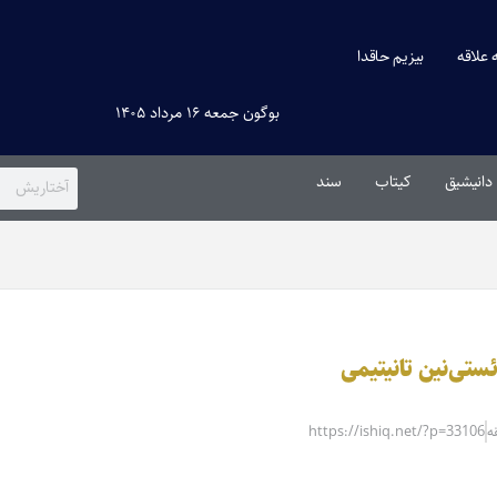
ه علاقه
بیزیم حاقدا
بوگون جمعه ۱۶ مرداد ۱۴۰۵
دانیشیق
کیتاب
سند
ئستی‌نین تانیتیمی
https://ishiq.net/?p=33106