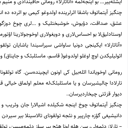
ایشله‌ییر… بو اینجه‌لمه «آناتارلا» رومانی حاقیندادی و منیم 
چنگیز آیتماتوف باشقا اثرلرینده اولدوغو کیمی بو اثرده ده 
عشق، صداقت، دؤیوش، خوشبختلیک و …لری چوخ دوزگون بیر 
اوستادلیق‌لا بو احساس‌لاری و دویغولاری اوخوجولارینا اؤتور
«آناتارلا» ایکینجی دونیا ساواشی سیراسیندا یاشایان تولق
ائولیلیکدن اوچ اوغلو اولدوغو( قاسم، ماسئلبئک و جایناق) و 
رومانی اوخویاندا ائله‌بیل کی اونون ایچینده‌سن. گاه تولقونا
تارلادا چالیشیرسان و یا ماسئلبئک‌له معلم اولماق خیالی قور
دیوار قزئتی چیخاردیرسان..
چنگیز آیتماتوف چوخ اینجه شکیلده اشیالارا جان وئریب و اون
دانیشیغی گؤزه چارپیر و نئجه تولقونای تالاسینلا بیر سیردن دان
– تارلا: دئمه‌لی، سن هله اونا هئچ بیر سؤز دئمه‌میسن، تولق