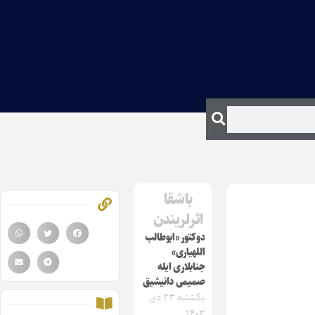
باشقا
اثرلریندن
دوکتور «ابوطالب
اللهیاری»
جنابلاری ایله
صمیمی دانیشیق
یکشنبه ۲۳ دی
۱۴۰۳