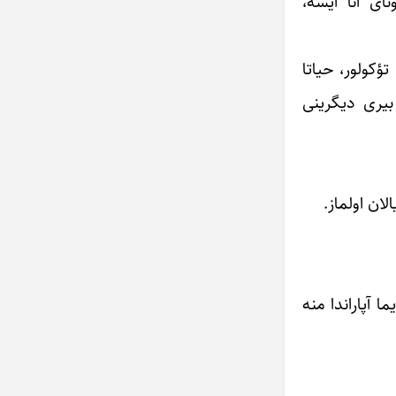
ای آنا ایسه،
ؤکولور، حیاتا
 بیری دیگرینی
لان اولماز.
 آپاراندا منه