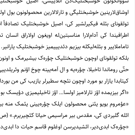
سووانکولون خوشبختلیک‌دن آنلاییشی، اصیل خوشبختلیک ا
اوشاق‌لارینین خوشبختلیگی و تارلالارین محصولونون بول ا
تولقونای بئله فیکیرلشیر کی، اصیل خوشبختلیک تصادفاً ان
اطرافیندا کی آدام‌لارا مناسبتین‌له اویغون اولاراق انسان
تاماملاییر و بئله‌لیکله بیزیم دئدیییمیز خوشبختلیک یارانیر.
بلکه تولقونای اوچون خوشبختلیک چؤره‌ک‌ بیشیرمک و اونو
حتّی روماندا تاخیلا، چؤره‌یه و ال اَمه‌یینه چوخ اؤنم وئریلدی
کیتابدا یازار بو مورد اوچون نئچه سطیرلر یازیب کی من بوردا 
«اگر بیزیمده اؤز تارلامیز اولسا… اؤز تاخیلیمیزی دؤیسک بو 
«عؤمروم بویو یئنی محصولون ایلک چؤره‌یینی یئمک منه بیر 
ائله گلیردی کی، مقدس بیر مراسیمی حیاتا کئچیریرم.» (ص۲۸)
«چؤره‌ک ابدی‌دیر، ائشیدیرسن اوغلوم قاسم حیات‌ دا ابدی‌دیر،