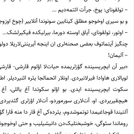
– تولقونای: یوخ، جرأت ائتمه‌دیم …
و بو سیری اوخوجو مطلق کیتابین سونوندا آنلاییر (چوخ اوزوجو
– اوتور، تولقونای، آیاق اوسته دورما، بیرلیکده فیکیرلشک…
چنگیز آیتماتوف بعضی صحنه‌لری ان اینجه آیرینتی‌لاریلا دولو- 
– آلیمان!
«بیر آن ایچریسینده گؤزلریمده حیات‌لا اؤلوم قارشی- قارشی‌ی
لوپالاری هاوادا فیرلانیردی. اونلار ائحمالجا یئره ائنیردیلر
سکوت ایچریسینده ایدی. بو اؤلو سکوتدا آغ یاللی، آغ 
هیچقیریردی. او، آت‌لاری سورموردو، آت‌لار اؤزلری گئدیردی
آلتیندا قوجاغیمدا توتموشدوم، یئرده‌کی آغ قار دا منه قارا گؤرو
روماندا سئوگی، خوشبختلیک‌دن دانیشیلیب و حتی اوخوجونو 