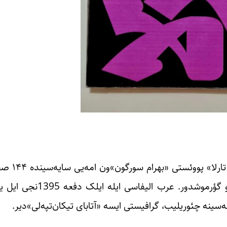
نوسخه تیراژدا‌ «پارلاق قلم» انتشاراتی طرفیندن ایشیق
سینه چئوریلیب، گرافیستی ایسه «آتابای تیکان‌تپه‌لی»دیر.