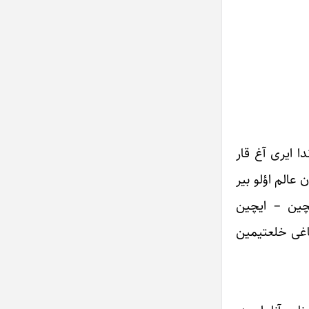
دا ایری آغ قار
 عالم اؤلو بیر
یچین – ایچین
شاغی خلعتیمین