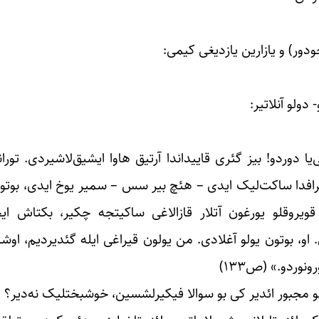
دور) و یازارین یازدیغی کیمی:
دولو آنلاتیر:
ا دوردو! بیز گئری قاییداندا آرتیق هاوا ایشیق‌لاشیردی. توران
. اطرافدا ساکت‌لیک ایدی – هئچ بیر سس – سمیر یوخ ایدی، بوتون
قویروقلو یورغون آتلار قازالاغی ساکیتجه چکیر، بکتاش ا
. او، بوتون یولو آغلادی. من یولون قیراغی ایله گئدیردیم، او
نوردو.» (ص۱۳۳)
مجبور ائدیر کی بو سوالا فیکیرلشسین، خوشبختلیک نه‌دیر؟