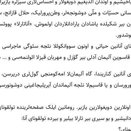
باخیشیم و اوندان آلدیغیم دویغولار و احساس‌لاری سیزلره یازیرا
انسانی حسیّات و ملّی دوشونجه‌لر، وطن‌پرورلیک، حلال قازانج، 
شکیلده یاشادان یارادانلاردان اولموش. «آناتارلا» پووئس
موشدور.
ونای آنانین حیاتی و اونون سووانکوللا نئجه سئوگی ماجراسی 
قاسم‌ین آلیمان آدلی بیر گؤزل و مهربان قیزلا ائولنمه‌سی و … 
ی آنانین کناریندا، گاه آلیمان‌لا امه‌کومنجی گول‌لری دریرسن، 
ورسان و یا قاسیم‌لا نئجه آلیماندان آیریلیجاغینی دوشونورسن و
لارین دویغولارین یازیر. رومانین ایلک صفحه‌لرینده تولقونای آ
یشیر و بو سیری بیر تارلا بیلیر و بیرده تولقونای آنا:
ونای؟