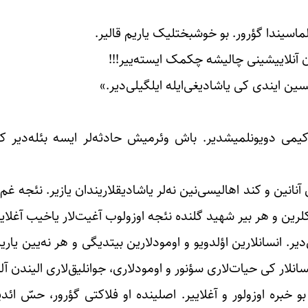
ماسیندا گؤرور. بو خوشبختلیک یاریم قالیر.
 آنلاییشینی چالیشه چکمک ایسته‌ییر!!!
ن ایندی کی یاشادیغی‌ایله ایلگیلی‌دیر.»
می دویونلمیشدیر. باش وئرمیش حادثه‌لر ایسه بئله‌دیر 
آنانین و کند اهالیسی‌نین نه‌لر یاشادیقلاریندان یازیر. نئجه غم
یکلرین و هر بیر شهید گلنده نئجه اوزولوب آغیت‌لار یاخیب آغلا
ر. انسانلارین اؤلدویو و اومودلارین بیتدیگی و هر نه‌یین یاری
انلار کی حیات‌لاری سؤنور و اومودلاری، جوانلیق‌لاری الیندن آلین
 خبره اوزولور و آغلاییر. اصلینده او فلاکتی گؤرور، حسّ ائد