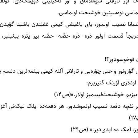
ؤز تارلانی شوملاماق و اؤز تاخیلینی دؤیمک‌دی. تولقون
ولماسی نوه‌سینین خوشبخت اولماسی.
سانا نصیب اولمور، یای یاغیشی کیمی غفلتدن باشینا گؤیدن ت
 تدریجاً قسمت اولور ذره- ذره حصّه- حصّه بیر یئره ییغیلیر،
ن قوخوسودور؟!
یی گؤرونور و حتی چؤره‌یی و تارلانی آلله کیمی بیلمه‌لرین دئسم یا
اونلاری اؤرنک گتیریرم:
بیزیم خوشبخت‌لیییمیز اولار.»(ص۱۴)
نئچه دفعه نصیب اولموشدور. هر دفعه‌ده ایلک تیکه‌نی آغزیما
 امک‌ ده ابدی‌دیر.» (ص۲۹)