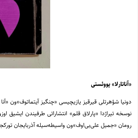
«آناتارلا» پووئستی‌
رومان «جمیل علی‌بی‌اوف»ون واسیطه‌سیله آذربایجان تورکجه‌