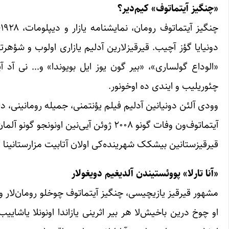
«چنگیز آیتماتوف» کیم‌دیر؟
چ
دونیایا گؤز آچیب. قیرقیزلارین آدلیم یازاری اولوب و شؤهر
«الوداع گولساری»، «بیر گون یوز ایل بویوندا» و… نی آد آپار
چئوریلیب و ایندی ده اوخونور.
وودی آلئن دونیانین آدلیم فیلم یؤنتمنی، جمیله رومانینی، د
آیتماتوف‌ون وفات گونو ۲۰۰۸ ژوئن آیی‌ن
قیرقیزستانین بیشکک شهرینده‌کی اولان آتابیت مزارستانینا گ
«آنا تارلا» پووئستیندن آلدیغیم دویغولار
مشهور قیرقیز یازیچیسی، چنگیز آیتماتوف چوخلو رومان‌لار و پ
او چوخ درین باخیش‌لا هر بیر اثرینی یازاندا اونونلا یاشایی