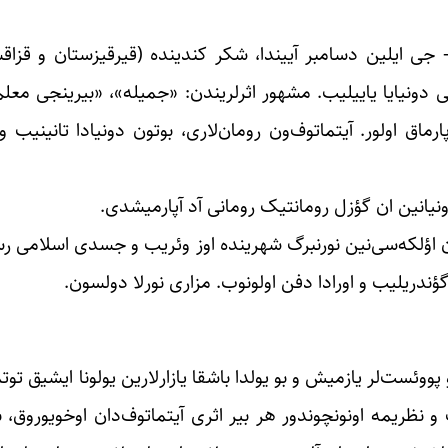
نگیز آیتماتوف رومان، نمایشنامه یازار و دیپلومات، ۱۹۲۸- جی ایلین دسامبر آییندا، شکر کندینده (قیرقیزست
تی دونیایا یاییلیب. مشهور اثرلریندن: «جمیله»، «بیرینجی معل
ماق اولور. آیتماتوف‌ون رومان‌لاری، بوتون دونیادا تانینیب و 
ونیانین ان گؤزل رومانتیک رومانی آد آپارمیشدی.
ین اونونجو گونو آلمان اؤلکه‌سی‌نین نورنبرگ شهرینده اوز وئریب و جسدی اسلامی
ؤندریلیب و اورادا دفن اولونوب. مزاری نورلا دولسون.
ووئست‌لر یازمیش و بو یولدا باشقا یازارلارین یولونا ایشیق تو
ب و نظریمه اونونچوندور هر بیر اثری آیتماتوف‌دان اوخویوروق، 