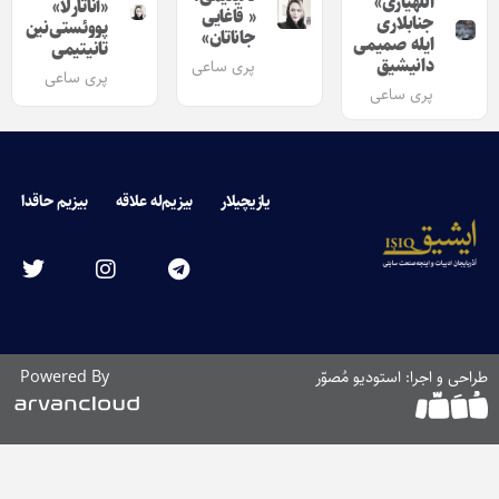
اللهیاری»
«آناتارلا»
« قاغایی
جنابلاری
پووئستی‌نین
جاناتان»
ایله صمیمی
تانیتیمی
دانیشیق
پری ساعی
پری ساعی
پری ساعی
یازیچیلار
بیزیم‌له علاقه
بیزیم حاقدا
طراحی و اجرا: استودیو مُصوّر
Powered By