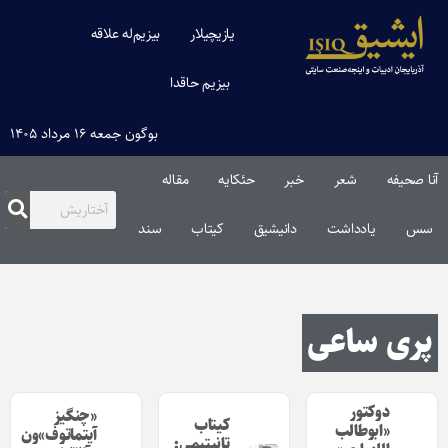
یازیچیلار
بیزیم‌له علاقه
بیزیم حاقدا
بوگون جمعه ۱۶ مرداد ۱۴۰۵
آنا صحیفه
شعر
خبر
حئکایه
مقاله‌
سس
یادداشت
دانیشیق
کیتاب
سند
پری ساعی
دوکتور
«چنگیز
کیتاب
«ابوطالب
آیتماتوف»ون
تانیتیمی: