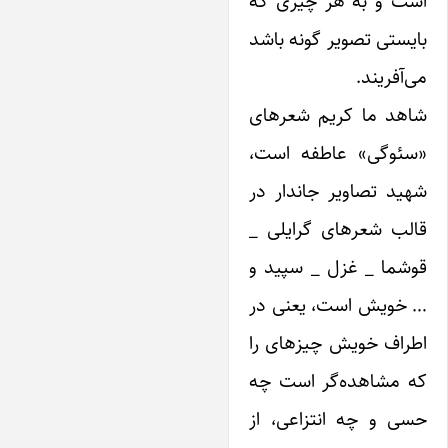
ست و به هر چیزی که
ایستی تصویر گونه باشد
ی‌آفریند.
اهد ما کریم شعرهای
سئوگی» عاطفه است،
هید تصاویر جاندار در
الب شعرهای گرایلی _
وشما _ غزل _ سپید و
 خویش است، یعنی در
طراف خویش چیزهای را
ه مشاهده‌گر است چه
سی و چه انتزاعی، از