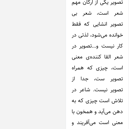
صویر ‌یکی از ارکان مهم
عر است، شعر بی
صویر انشایی که فقط
وانده می‌شود، لذتی در
ار نیست و…تصویر در
عر القا کننده‌ی معنی
ست، چیزی که همراه
صویر ست، جدا از
صویر نیست. شاعر در
لاش است چیزی که به
هن می‌آید و همخون با
عنی است می‌آفریند و