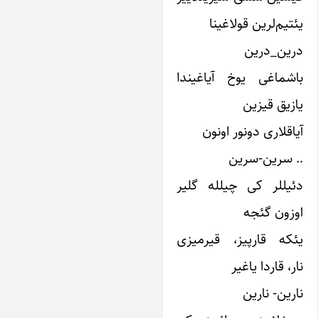
ئتیم‌لرین قولاغینا
رین_درین
اشماغی ‌یوخ آیاغیندا‌
ازیق قیزین
یاقلاری دونور اونون
. سرین-سرین
ئیللر کی چیلله گلیر
وزون گئجه
ئکه قارپیز، قیرمیزی
ر، قاردا‌ یاغیر
ارین- نارین