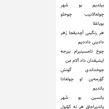
یلدیم بو شَهر
ولغالانیب چوخلو
یاغلا
ر رنگینی آچدیقجا زَهر
ادینی داددیم
وخ تامسینیرام بیرجه
یشیقدان داد آلام من
وخداندی گونش
ؤرمه‌ین او چولغادا‌
اتدیم
انسین بو شَهر
یاندیراجاق هر نه کؤنول