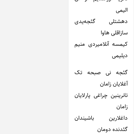
لیمی
هشتلی گئجه‌یدی
زاقلی ‌هاوا
یمسه آنلامیردی منیم‌
یلیمی
ئجه نی صبحه تک
غلایان زامان
انرینین چراغی پارلایان
امان
اغلارین باشیندان
ئدنده دومان