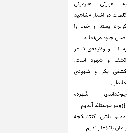
ه عبارتی‌ هارمونی
لمات در اشعار «شاهید
ریم» پخته و خود را
صیل جلوه می‌نماید.
سالت و وظیفه‌ی شاعر
شف و شهود است،
شفی بکر و شهودی
اندار…
وخداندی شَهرده
ؤزومو دوستاغا آتدیم
ددیم باشی گئتدیکجه
امان باتلاغا باتدیم