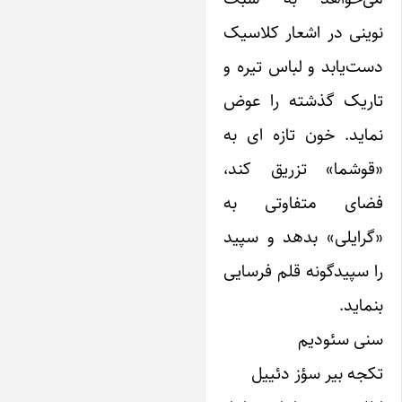
وینی در اشعار کلاسیک
ست‌یابد و لباس تیره و
اریک گذشته را عوض
ماید. خون تازه ای به
قوشما» تزریق کند،
ضای متفاوتی به
گرایلی» بدهد و سپید
ا سپیدگونه قلم فرسایی
نماید.
نی سئودیم
کجه بیر سؤز دئییل