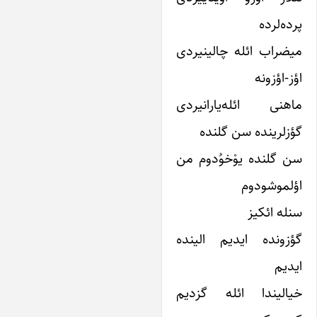
ده‌لرده
یضراب ائله چالینیردی
ز-اؤزونه
اهنی ائله‌یارانیردی
ؤزلرینده سن گلنده
ن گلنده ‌یوْخوُدوم من
ؤلموشودوم
نله ائکیز
ؤزونده ایدیم الینده
یدیم
یالیندا ائله گزدیم