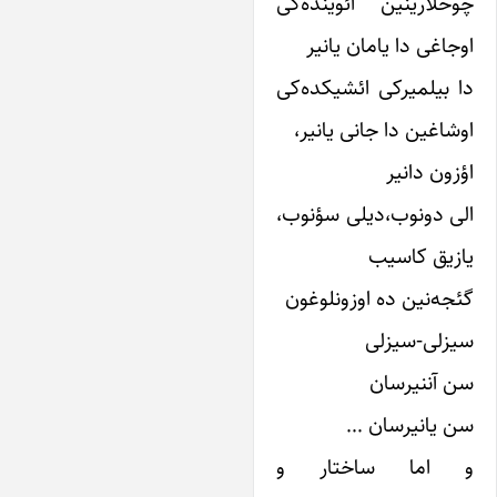
وخلارینین ائوینده‌کی
جاغی دا‌ یامان ‌یانیر
ا بیلمیرکی ائشیکده‌کی
وشاغین دا جانی یانیر،
ؤزون دانیر
لی دونوب،‌دیلی سؤنوب،
یازیق کاسیب
ئجه‌نین ده اوزونلوغون
یزلی-سیزلی
ن آننیرسان
ن ‌یانیرسان …
 اما ساختار و