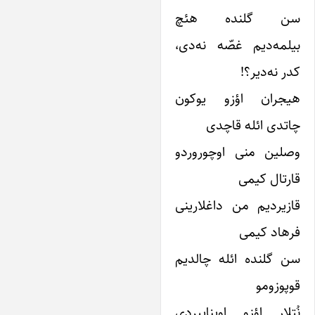
ن گلنده هئچ
یلمه‌دیم غصّه نه‌دی،
در نه‌دیر؟!
یجران اؤزو ‌یوکون
اتدی ائله قاچدی
صلین منی اوچوروردو
ارتال کیمی
ازیردیم من داغلارینی
رهاد کیمی
ن گلنده ائله چالدیم
وپوزومو
ُتلار اؤزو اویناییردی