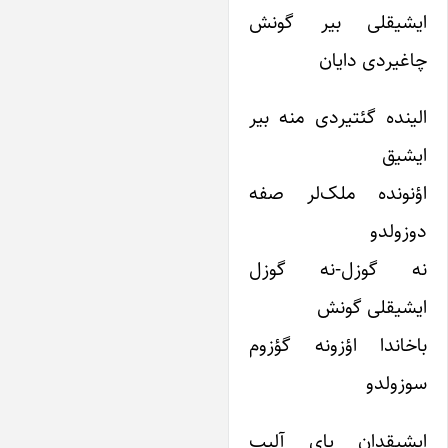
یشیقلی بیر گونش
اغیردی دایان
لینده گئتیردی منه بیر
یشیق
ؤنونده ملک‌لر صفه
وزولدو
ه گوزل-نه گوزل
یشیقلی گونش
اخاندا اؤزونه گؤزوم
وزولدو
یشیقدان پای آلیب