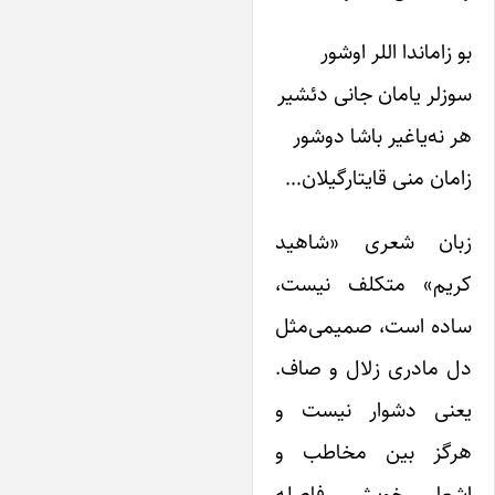
 زاماندا اللر اوشور
وزلر‌ یامان جانی دئشیر
ر نه‌یاغیر باشا دوشور
امان منی قایتارگیلان…
بان شعری «شاهید
ریم» متکلف نیست،
اده است، صمیمی‌مثل
ل مادری زلال و صاف.
عنی دشوار نیست و
رگز بین مخاطب و
شعار خویش فاصله