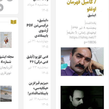
/ کامیل قهرمان
سه‌شنبه ۶ مرداد
اوغلو
۱۴۰۵
ایشیق
«ایشیق»
یادداشت
درگیسی‌نین PDF
پنجشنبه ۸ تیر ۱۳۹۶
آرشیوی
اوخوماق زامانی: 5 دقیقه
یاییملاندی
https://ishiq.net/?
چهارشنبه ۳۱ تیر
p=18836
۱۴۰۵
ادبی کؤرپو (آیلیق
مجله ایشیق
ادبی درگی) ۴۶
شماره 4
سه‌شنبه ۲۳ تیر
آذربایجان
۱۴۰۵
توی‌لاری
«بیزیم قیزلارین
حیکایه‌سی»
یایینلانماقدادیر!
سه‌شنبه ۱۶ تیر
۱۴۰۵