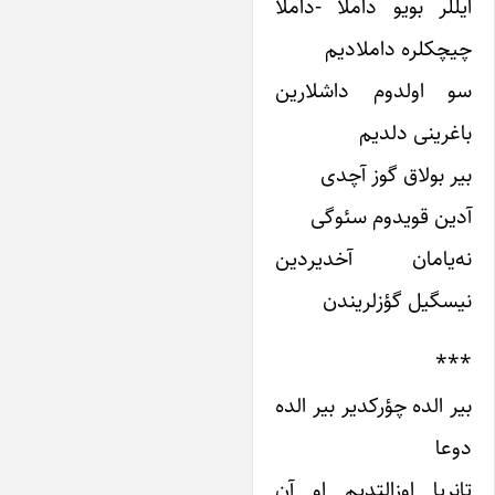
یللر بویو داملا -داملا
یچکلره داملادیم
و اولدوم داشلارین
اغرینی دلدیم
یر بولاق گوز آچدی
دین قویدوم سئوگی
ه‌یامان آخدیردین
یسگیل گؤزلریندن
**
یر الده چؤرکدیر بیر الده
وعا
انریا اوزالتدیم او آن