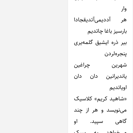
ر
ر آددیمی‌آتدیقجادا
ارسیز باغا چاتدیم
یر ذره ایشیق گلمه‌یری
نجره‌لردن
هرین چراغین
یاندیرانین دان دان
ویاتدیم
شاهید کریم» کلاسیک
ی‌نویسد و هر از چند
اهی سپید. او
ی‌خواهد به سبک