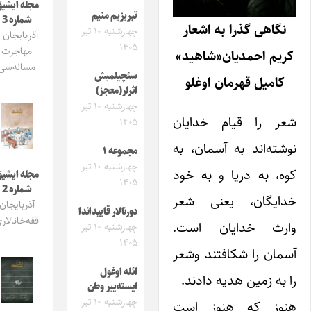
مجله ایشیق
تبریزیم منیم
شماره 3
نگاهی گذرا به اشعار
چهارشنبه ۱۰ تیر
آذربایجان و
۱۴۰۵
مهاجرت
ریم احمدیان«شاهید»
مساله‌سی
سئچیلمیش
کامیل قهرمان اوغلو
اثرلر(معجز)
چهارشنبه ۱۰ تیر
عر را قیام خدایان
۱۴۰۵
وشته‌اند به آسمان، به
مجموعه ۱
چهارشنبه ۱۰ تیر
وه، به دریا و به خود
مجله ایشیق
۱۴۰۵
شماره 2
دا‌یگان، ‌یعنی شعر
آذربایجان
دورنالار قاییداندا
قفه‌خانالاری
ارث خدایان است.
چهارشنبه ۱۰ تیر
۱۴۰۵
سمان را شکافتند وشعر
ائله اوغول
ا به زمین هدیه دادند.
ایسته‌ییر وطن
چهارشنبه ۱۰ تیر
نوز که هنوز است