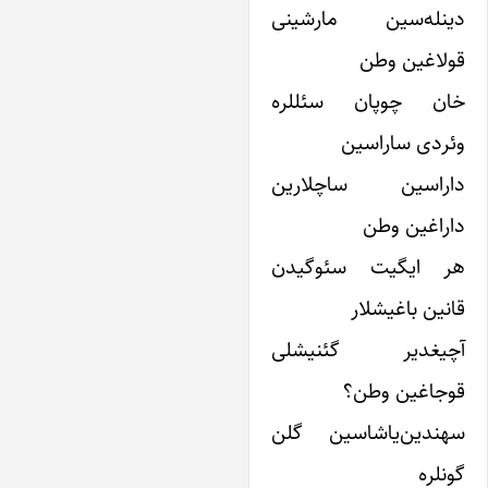
ینله‌سین مارشینی
ولاغین وطن
ان چوپان سئللره
ئردی ساراسین
اراسین ساچلارین
اراغین وطن
ر ایگیت سئوگیدن
انین باغیشلار
چیغدیر گئنیشلی
وجاغین وطن؟
هندین‌یاشاسین گلن
ونلره