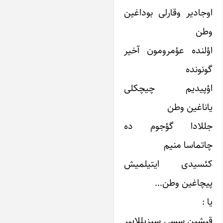
وجادیر وقارلی بوداغین
طن
ؤلنده عؤمرومون آخیر
ونونده
ؤپیدیم چیچکلی
یاناغین وطن
للادا گؤجوم ده
اتماسا منیم
ئسیدی ایتیلمیش
یچاغین وطن…
 :
یشین سسی سیزیللاییر