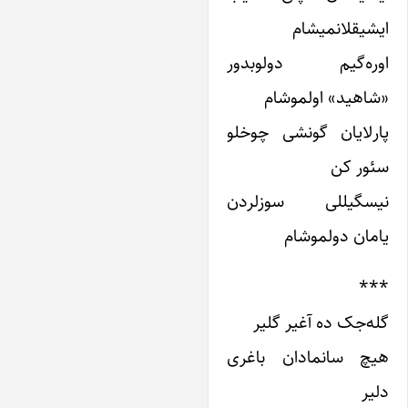
یشیقلانمیشام
وره‌گیم دولوبدور
شاهید» اولموشام
ارلایان گونشی چوخلو
ئور کن
یسگیللی سوزلردن
یامان دولموشام
**
له‌جک ده آغیر گلیر
یچ سانمادان باغری
لیر