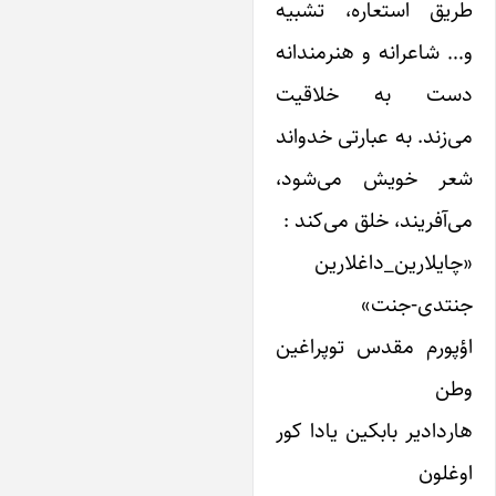
ریق استعاره، تشبیه
… شاعرانه و هنرمندانه
ست به خلاقیت
ی‌زند. به عبارتی خدواند
عر خویش می‌شود،
ی‌آفریند، خلق می‌کند :
چایلارین_داغلارین
نتدی-جنت»
ؤپورم مقدس توپراغین
طن
اردادیر بابکین‌ یادا کور
وغلون