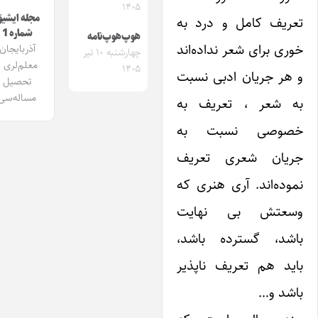
۱۴۰۵
مجله ایشیق
عریف کامل و درد به
شماره 1
هوپ‌هوپ‌نامه
وری برای شعر نداده‌اند
آذربایجان
چهارشنبه ۱۰ تیر
معلم‌لری و
۱۴۰۵
 هر جریان ادبی نسبت
تحصیل
مساله‌سی
ه شعر ، تعریف به
صوصی نسبت به
ریان شعری تعریف
موده‌اند. آری هنری که
سعتش بی نهایت
اشد، گسترده باشد،
اید هم تعریف ناپذیر
اشد و…