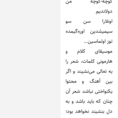
وچه-کوچه من
ولاندیم
ونلارا سن سو
پمیشدین اوره‌گیمده
وز اولماسین…
وسیقای کلام و
هارمونی کلمات، شعر را
ه تعالی می‌نشیند و اگر
ین آهنگ و محتوا‌
کنواختی نباشد شعر آن
نان که باید باشد و به
ل بنشیند نخواهد بود؛