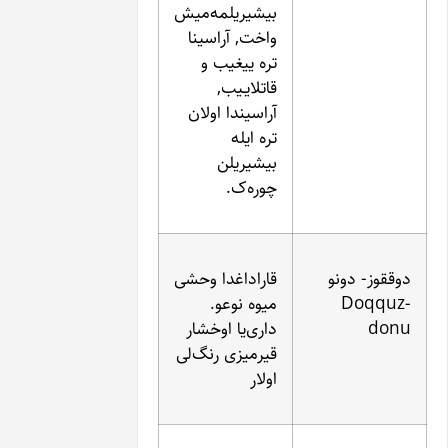
بیشیریلمه‌میش
واخت, آراسینا
تره ییغیب و
قاتلایـیب,
آراسیندا اولان
تره‌ ایله
بیشیریلن
چوره‌ک.
قاراداغدا وحشی
میوه نوعو.
داری‌یا اوخشار
قیرمیزی رنگ‌لی
اولار