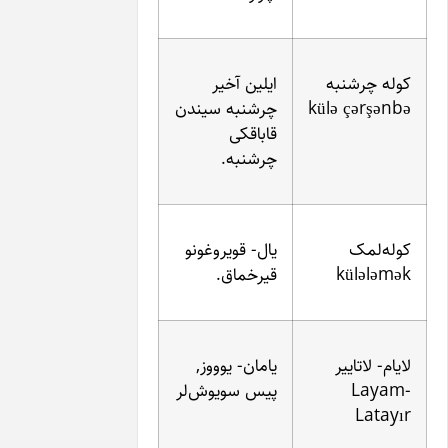
ایلین آخیر
kü
چرشنبه سیندن
قاباقکی
چرشنبه.
یال- قویروغونو
قیرخماق.
یامان- یوووز,
پیس سویوش‌لر