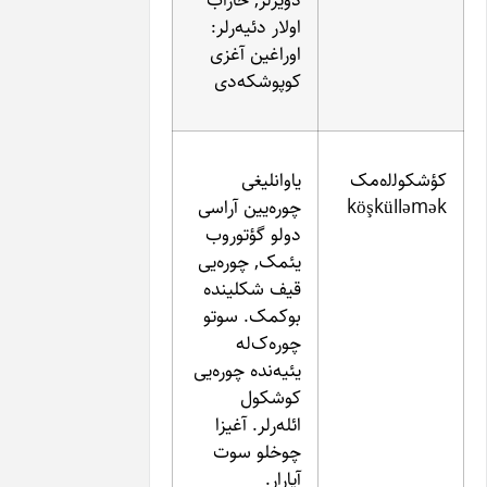
اولار دئیه‌رلر:
اوراغین آغزی
کوپوشکه‌دی
یاوانلیغی
k
چوره‌یین آراسی
دولو گؤتوروب
یئمک, چوره‌یی
قیف شکلینده
بوکمک. سوتو
چوره‌ک‌له
یئیه‌نده چوره‌یی
کوشکول
ائله‌رلر. آغیزا
چوخلو سوت
آپارار.