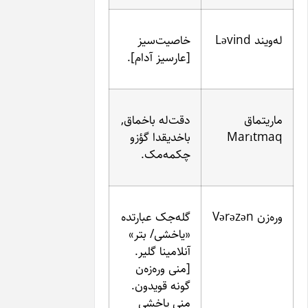
خاصیت‌سیز
[عارسیز آدام].
دقت‌له باخماق,
باخدیقدا گؤزو
چکمه‌مک.
گله‌جک عبارتده
«یاخشی/ بتر»
آنلامینا گلیر.
[منی وره‌زه‌ن
گونه قویدون.
منی یاخشی