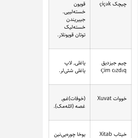
قویون
خسته‌لییی.
جییریندن
خسته‌لیک
توتان قویونلار.
یاغلی, لاپ
یاغلی شئی‌لر.
(خوفات)غم,
غصه (ائله‌مک).
یوخا چوره‌یی‌نین