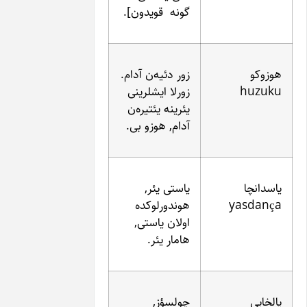
گونه قویدون].
زور دئیه‌ن آدام.
زورلا ایشلرینی
یئرینه یئتیره‌ن
آدام, هوزو بی.
یاستی یئر,
هوندورلوکده
اولان یاستی,
هامار یئر.
چولسؤز,