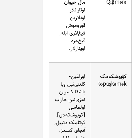
مال حیوان
اوتارانلار,
اونلارین
قوروموش
قیغ‌لاری ایله,
قیغ‌مره
اوینارلار.
اوراغین-
k
کلنتی‌نین ویا
باشقا کسرین
آغزی‌نین خاراب
اولماسی
[کوپوشکه‌دی].
کوتلمک دئییل,
آنجاق کسمز.
دؤیرلر, خاراب