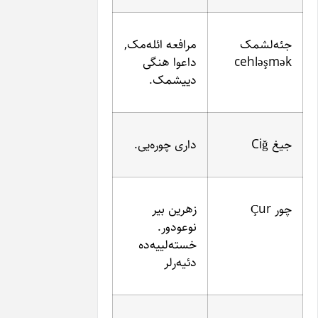
مرافعه ائله‌مک,
داعوا هنگی
دییشمک.
داری چوره‌یی.
زهرین بیر
نوعو‌دور.
خسته‌لییه‌ده
دئیه‌رلر