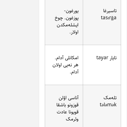
یورغون-
پوزغون. چوخ
ایشله‌مکدن
اولار.
امکانلی آدام.
هر نه‌یی اولان
آدام.
آناسی اؤلن
قوزونو باشقا
قویونا عادت
وئرمک