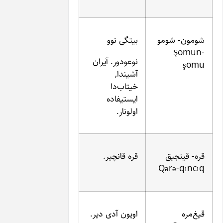
و
بیتگی نوو
نوعودور. آیران
آشیندا,
خیتاب‌دا
ایستیفاده
اولونار.
قره قانچیر.
Q
اویون آدی دیر.