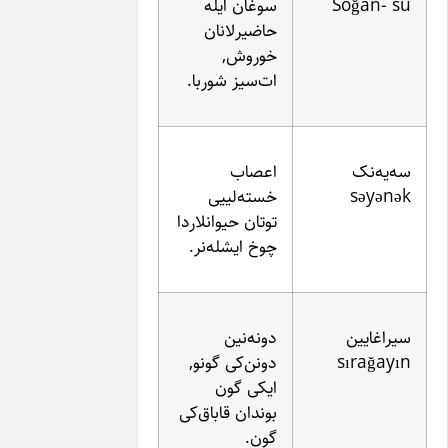
سوغان ایله
حاضیرلانان
خوروش,
ات‌سیز شوربا.
اعصاب
خسته‌لییی
توتان حیوانلاردا
چوخ ایشله‌نر.
دونه‌نین
دونن‌کی گونو,
ایکی گون
بوندان قاباق‌کی
گون.