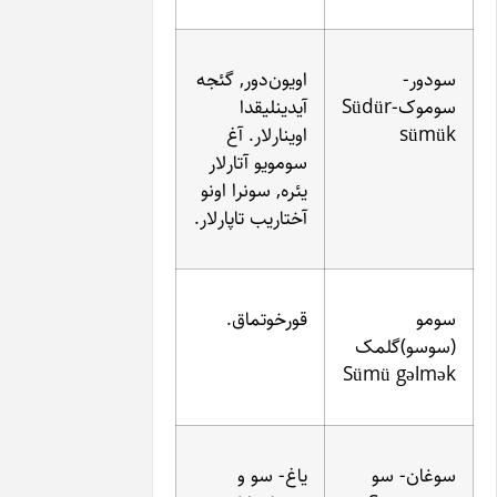
اویون‌دور, گئجه
Süd-
آیدینلیقدا
اوینارلار. آغ
سومویو آتارلار
یئره, سونرا اونو
آختاریب تاپارلار.
قورخوتماق.
Sü
یاغ- سو و