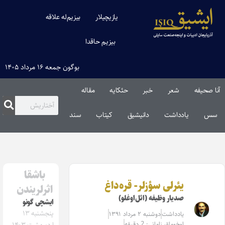
یازیچیلار
بیزیم‌له علاقه
بیزیم حاقدا
بوگون جمعه ۱۶ مرداد ۱۴۰۵
خبر
حئکایه
مقاله‌
دانیشیق
کیتاب
سند
باشقا
 سؤزلر- قره‌داغ
اثرلریندن
ظیفه (ائل‌اوغلو)
ایشچی گونو
پنجشنبه ۱۳
ت
دوشنبه ۲ مرداد ۱۳۹۱
انی: 2 دقیقه