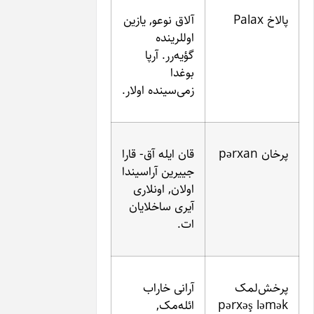
آلاق نوعو, یازین
اوللرینده
گؤیه‌ر‌ر. آرپا
بوغدا
زمی‌سینده اولار.
قان ایله آق- قارا
جییرین آراسیندا
اولان, اونلاری
آیری ساخلایان
ات.
آرانی خاراب
pә
ائله‌مک,