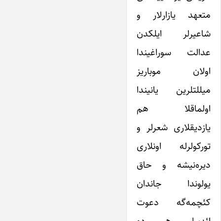
متعهد یازارلار و
شاعیرلر ایلکدن
عدالت سوراغیندا
اولان موباریز
میللتلرین یانیندا
اولماقلا هم
یازدیقلاری شعرلر و
تورکولرله اونلاری
دیره‌نیشه و حاق
یولوندا جاندان
کئچمه‌گه دعوت
ائدیبلر، هم ده