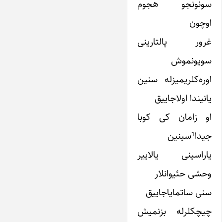
سونونجو هجوم
اوچون
غرور پالتارینی
سویونموش
اوره‌کلریمیزله سنین
یانیندا اولاجاییق
او زامان کی کوبا
جیدا¹سینین
یاراسینی یالاییر
وحشی حئیوانلار
سنی ساتمایاجاییق
چیچکلرله بزنمیش