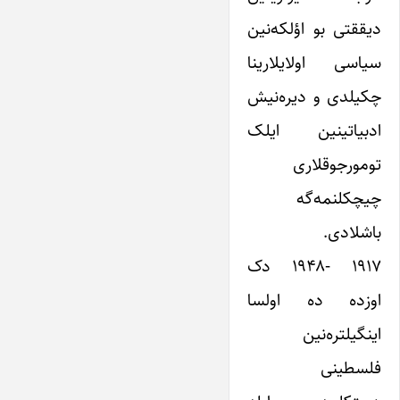
دیققتی بو اؤلکه‌نین
سیاسی اولایلارینا
چکیلدی و دیره‌نیش
ادبیاتینین ایلک
تومورجوقلاری
چیچکلنمه‌گه
باشلادی.
۱۹۱۷ -۱۹۴۸ دک
اوزده ده اولسا
اینگیلتره‌نین
فلسطینی