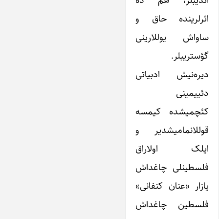
اثرلرینده حاق و
ساواش یوللارینی
گؤستریبلر.
دیره‌نیش ادبیاتی
دئییمینی
کئچمیشده کیمسه
قوللانمامیشدیر و
ایلک اولاراق
فلسطینلی چاغداش
یازار «عنان کنفانی»
فلسطین چاغداش