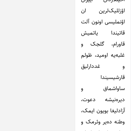
اؤزللیک‌لرین ان
اؤنملیسی اونون آلت
قاتیندا یاتمیش
قاورام، گلجک و
غلبه‌یه اومید، ظولم
و غددارلیق
قارشیسیندا
ساواشماق و
دیره‌نیشه دعوت،
آزادلیغا بویون ایمک،
وطنه ده‌یر وئرمک و