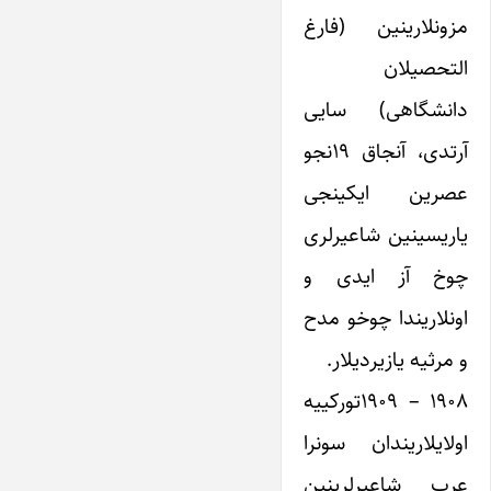
مزونلارینین (فارغ
التحصیلان
دانشگاهی) سایی
آرتدی، آنجاق ۱۹نجو
عصرین ایکینجی
یاریسینین شاعیرلری
چوخ آز ایدی و
اونلاریندا چوخو مدح
و مرثیه یازیردیلار.
۱۹۰۸ – ۱۹۰۹تورکییه
اولایلاریندان سونرا
عرب شاعیرلرینین