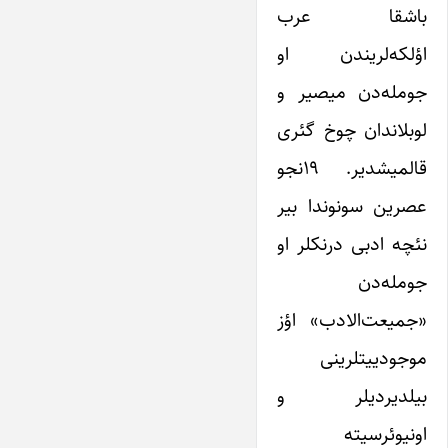
باشقا عرب
اؤلکه‌لریندن او
جومله‌دن میصیر و
لوبلاندان چوخ گئری
قالمیشدیر. ۱۹نجو
عصرین سونوندا بیر
نئچه ادبی درنکلر او
جومله‌دن
«جمیعت‌الادب» اؤز
موجودییتلرینی
بیلدیردیلر و
اونیوئرسیته