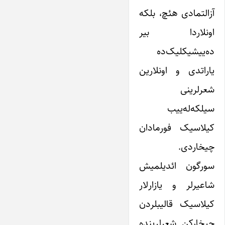
آزالتمادی هئچ، بلکه
اونلاردا بیر
ده‌ییشیکلیک‌ده
یاراتدی و اونلارین
شعرلرینی
سیلکه‌له‌ییب
کیلاسیک فورمادان
چیخاردی.
سورگون ائدیلمیش
شاعیرلر و یازارلار
کیلاسیک قالیبلردن
چیخارکن شعرلرینده