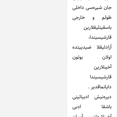
جان شیره‌سی داخلی
ظولم و خارجی
باسقینلیقلارین
قارشیسیندا،
آزادلیقلا ضیدییتده
اولان بوتون
آخینلارین
قارشیسیندا
دایانماقدیر .
دیره‌نیش ادبیاتینی
باشقا ادبی
آخینلاردان آییران