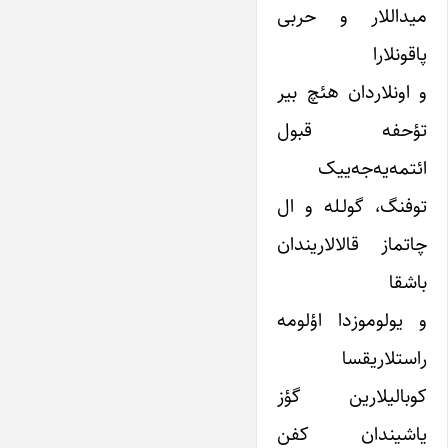
میداللار و حربی
پاقونلارا
و اونلاردان هئچ بیر
تؤحفه قبول
ائتمه‌یه‌جه‌ییک
توفنگ، گولـله و ال
چاتماز قالالاریندان
باشقا
و یولوموزدا اؤلومه
راستلاریقسا
کوبالیلارین گؤز
یاشیندان کفن