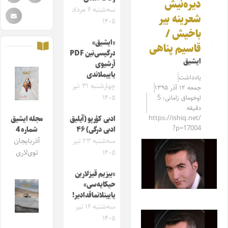
دیره‌نیش
سه‌شنبه ۶ مرداد
شعرینه بیر
۱۴۰۵
باخیش /
«ایشیق»
قاسیم پناهی
درگیسی‌نین PDF
ایشیق
آرشیوی
یاییملاندی
یادداشت
چهارشنبه ۳۱ تیر
جمعه ۱۲ آذر ۱۳۹۵
۱۴۰۵
اوخوماق زامانی: 5
دقیقه
https://ishiq.net/
ادبی کؤرپو (آیلیق
مجله ایشیق
?p=17004
ادبی درگی) ۴۶
شماره 4
سه‌شنبه ۲۳ تیر
آذربایجان
۱۴۰۵
توی‌لاری
«بیزیم قیزلارین
حیکایه‌سی»
یایینلانماقدادیر!
سه‌شنبه ۱۶ تیر
۱۴۰۵