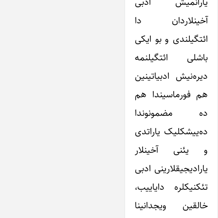
یارانمیش ادبی
آخینلاردان دا
ائتگیلندی و بو ایکی
باشلی ائتگیلنمه
دیره‌نیش ادبیاتینین
هم فورماسیندا هم
ده مضمونوندا
ده‌ییشکلیک یاراتدی
و یئنی آخینلار
یارادیجیقلارینی ادبی
تئکنیکلره دایاییب،
خالقین ویجدانینا