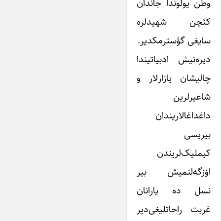
وطن یولوندا جاندان
کئچن شهیدلره
سایغی گؤسترمکدیر.
دیره‌نیش ادبیاتیندا
چالیشان یازارلار و
شاعیرلرین
داغداغالاریندان
بیریسی
کیملیک‌لریندن
اؤزگه‌لنمیش بیر
نسل ده یارانان
غربت راحاتلیغی‌دیر