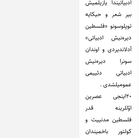
ادبیاتیندا یازیلمیش
بیر شعر و حیکایه
توپلوسونو «فلسطین
دیره‌نیش ادبیاتی»
آدلاندیردی و اوندان
سونرا دیره‌نیش
ادبیاتی دئییمی
عمومیلشدی .
۲۰اینجی عصرین
اوّللرینه قدر
فلسطین مدنییت و
کولتور باخمیندان