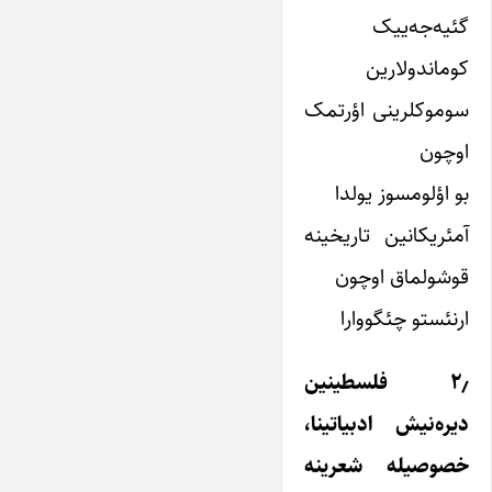
گئیه‌جه‌ییک
کوماندولارین
سوموکلرینی اؤرتمک
اوچون
بو اؤلومسوز یولدا
آمئریکانین تاریخینه
قوشولماق اوچون
ارنئستو چئگووارا
۲٫ فلسطینین
دیره‌نیش ادبیاتینا،
خصوصیله شعرینه