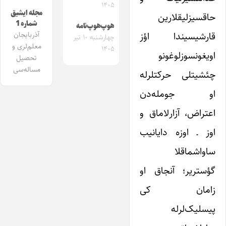
۱۴۰۵
مجله ایشیق
حاقسیزلیقلارین
شماره 1
هوپ‌هوپ‌نامه
قارشیسیندا اؤز
آذربایجان
چهارشنبه ۱۰ تیر
معلم‌لری و
۱۴۰۵
اویغونسوزلوغونو
تحصیل
مساله‌سی
چئشیتلی حرکتلرله
او جومله‌دن
اعتراض، آزارلاماق و
اوز ـ اوزه دایانیب
ساواشماقلا
گؤستریر؛ آنجاق او
زامان کی
پیسلیک‌لرله