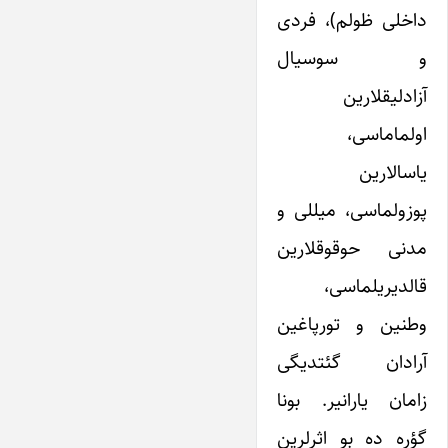
داخلی ظولم)، فردی
و سوسیال
آزادلیقلارین
اولماماسی،
یاسالارین
پوزولماسی، میللی و
مدنی حوقوقلارین
قالدیریلماسی،
وطنین و تورپاغین
آرادان گئتدیگی
زامان یارانیر. بونا
گؤره ده بو اثرلرین