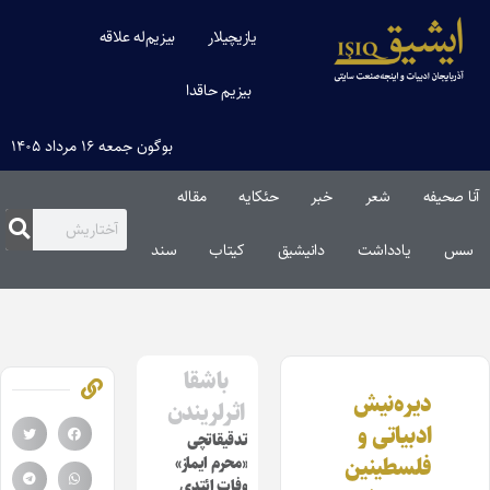
یازیچیلار
بیزیم‌له علاقه
بیزیم حاقدا
بوگون جمعه ۱۶ مرداد ۱۴۰۵
آنا صحیفه
شعر
خبر
حئکایه
مقاله‌
سس
یادداشت
دانیشیق
کیتاب
سند
باشقا
دیره‌نیش
اثرلریندن
ادبیاتی و
تدقیقاتچی
فلسطینین
«محرم ایماز»
وفات ائتدی