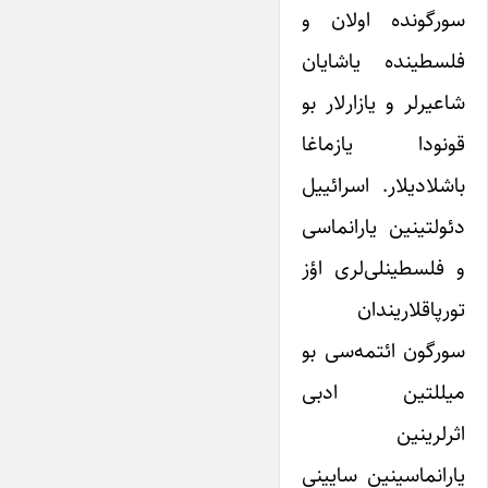
سورگونده اولان و
فلسطینده یاشایان
شاعیرلر و یازارلار بو
قونودا یازماغا
باشلادیلار. اسرائییل
دئولتینین یارانماسی
و فلسطینلی‌لری اؤز
تورپاقلاریندان
سورگون ائتمه‌سی بو
میللتین ادبی
اثرلرینین
یارانماسینین سایینی