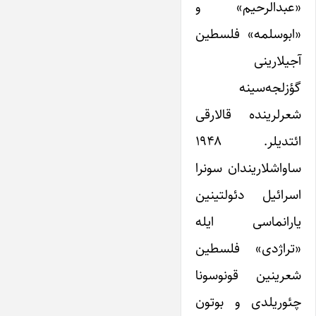
«عبدالرحیم» و
«ابوسلمه» فلسطین
آجیلارینی
گؤزلجه‌سینه
شعرلرینده قالارقی
ائتدیلر. ۱۹۴۸
ساواشلاریندان سونرا
اسرائیل دئولتینین
یارانماسی ایله
«تراژدی» فلسطین
شعرینین قونوسونا
چئوریلدی و بوتون