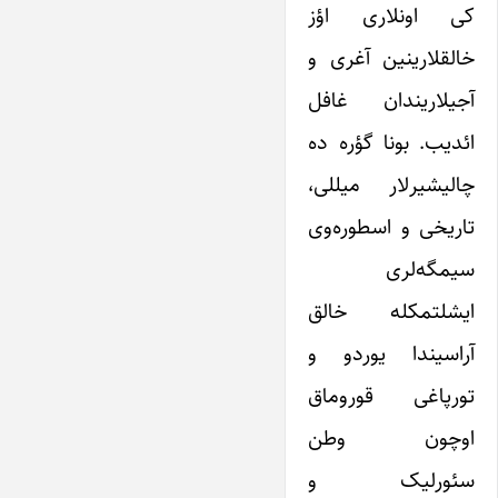
کی اونلاری اؤز
خالقلارینین آغری و
آجیلاریندان غافل
ائدیب. بونا گؤره ده
چالیشیرلار میللی،
تاریخی و اسطوره‌وی
سیمگه‌لری
ایشلتمکله خالق
آراسیندا یوردو و
تورپاغی قوروماق
اوچون وطن
سئورلیک و