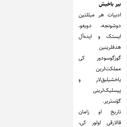
بیر باخیش
ادبیات هر میللتین
دوشونجه، دویغو،
ایستک و ایده‌آل
هدفلرینین
گوزگوسودور کی
مملکت‌لرین
یاخشیلیق‌لار و
پیسلیک‌لرینی
گؤستریر.
تاریخ او زامان
قالارقی اولور کی،