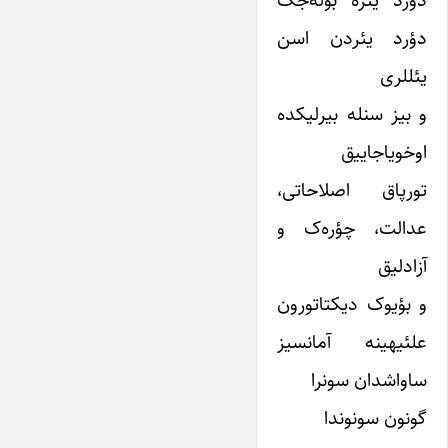
دؤرد یئره بؤله‌جک
دؤرد یئردن اسن
یئللری
و بیز سنله بیرلیکده
اوخویاجاییق
تورپاق اصلاحاتی،
عدالت، چؤره‌ک و
آزادلیق
و بؤیوک دیکتاتورون
علئیهینه آمانسیز
ساواشدان سونرا
گونون سونوندا