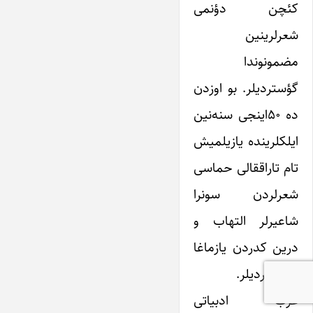
کئچن دؤنمی
شعرلرینین
مضمونوندا
گؤستردیلر. بو اوزدن
ده ۵۰اینجی سنه‌نین
ایلکلرینده یازیلمیش
تام تاراققالی حماسی
شعرلردن سونرا
شاعیرلر التهاب و
درین کدردن یازماغا
اوز گتیردیلر.
عرب ادبیاتی