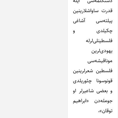
دستکلمه‌سی ایله
قدرت ساواشلارینین
پیلته‌سی آشاغی
چکیلدی و
فلسطینلی‌لرله
یهودی‌لرین
موناقیشه‌سی
فلسطین شعرلرینین
قونوسونا چئوریلدی
و بعضی شاعیرلر او
جومله‌دن «ابراهیم
توقان»،