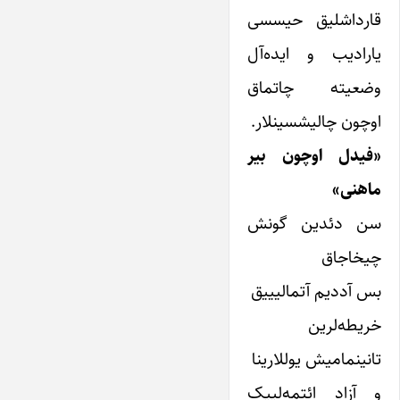
قارداشلیق حیسسی
یارادیب و ایده‌آل
وضعیته چاتماق
اوچون چالیشسینلار.
«فیدل اوچون بیر
ماهنی»
سن دئدین گونش
چیخاجاق
بس آددیم آتمالیییق
خریطه‌لرین
تانینمامیش یوللارینا
و آزاد ائتمه‌لییک