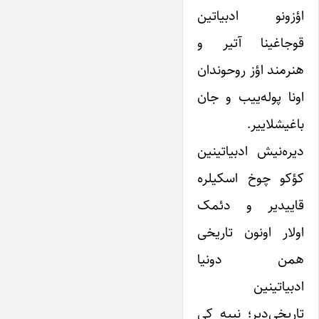
اؤزونو ادبیاتین
قوجاغینا آتیر و
هنرمند اؤز روحوندان
اونا پوله‌ییب و جان
باغیشلاییر.
دیره‌نیش ادبیاتینین
کؤکو چوخ اسکیلره
قاییدیر و دئمک
اولار اونون تاریخی
همن دونیا
ادبیاتینین
تاریخی‌دیر؛ نییه کی