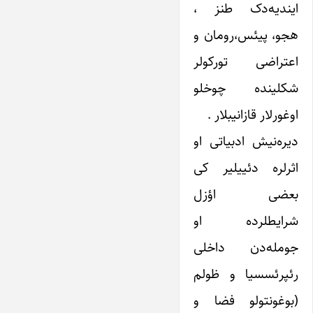
ایندیه‌دک طنز ،
هجو، پیئس،رومان و
اعتراضی تورکولر
شکلینده چوخلو
اوغورلار قازانیبلار .
دیره‌نیش ادبیاتی او
اثرلره دئییلیر کی
بعضی اؤزل
شرایطلرده او
جومله‌دن داخلی
رئپرئسسیا و ظولم
(بوغونتولو فضا و