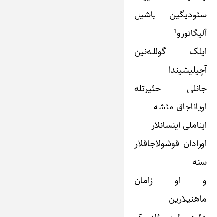
سئودیگین یاشیل
آلیگاتورو¹
ایلک گوللـه‌نین
آچیلیشیندا
جانلی حئیرتله
اویاناجاق مئشه
ایناملی اینسانلار
اورادان قوشولاجاقلار
سنه
و او زامان
ماهنیلارین