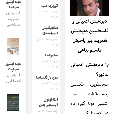
مجله ایشیق
تبریزیم منیم
شماره 3
چهارشنبه ۱۰ تیر
آذربایجان و
۱۴۰۵
مهاجرت
دیره‌نیش ادبیاتی و
مساله‌سی
سئچیلمیش
فلسطینین دیره‌نیش
اثرلر(معجز)
چهارشنبه ۱۰ تیر
شعرینه بیر باخیش
۱۴۰۵
قاسیم پناهی
مجموعه ۱
چهارشنبه ۱۰ تیر
۱٫ دیره‌نیش ادبیاتی
مجله ایشیق
۱۴۰۵
شماره 2
نه‌دیر؟
آذربایجان
دورنالار قاییداندا
قفه‌خانالاری
انسانلارین طبیعتی
چهارشنبه ۱۰ تیر
۱۴۰۵
پیسلیک‌لری قبول
ائله اوغول
ائتمیر؛ بونا گؤره ده
ایسته‌ییر وطن
چهارشنبه ۱۰ تیر
عدالتسیزلیک و