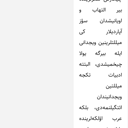
بیر التهاب و
اویانیشدان سؤز
آپاردیلار کی
میللتلرینین ویجدانی
ایله بیرگه یولا
چیخمیشدی، البتته
ادبیات تکجه
میللتین
ویجدانیندان
ائتگیلنمه‌دی، بلکه
عرب اؤلکه‌لرینده