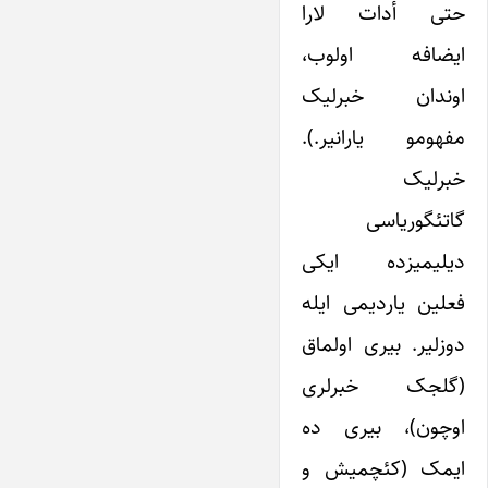
حتی أدات لارا
ایضافه اولوب،
اوندان خبرلیک
مفهومو یارانیر.).
خبرلیک
گاتئگوریاسی
دیلیمیزده ایکی
فعلین یاردیمی ایله
دوزلیر. بیری اولماق
(گلجک خبرلری
اوچون)، بیری ده
ایمک (کئچمیش و