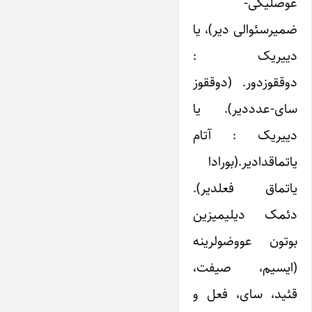
عوضلیگی-
ضمیرسئوالی دیر)، یا
دییریک :
دوققوزدور. (دوققوز
سای-عدددیر). یا
دییریک : آتام
یاتماقدادیر.(بورادا
یاتماق فعلدیر).
دئمک دیلیمیزین
بوتون عووضولرینه
(ایسیم، صیفت،
قئید، سای، فعل و