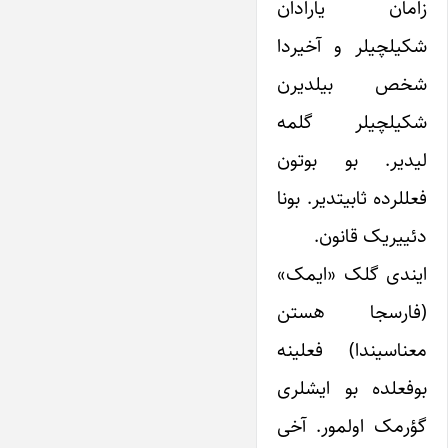
زامان یارادان
شکیلچیلر و آخیردا
شخص بیلدیرن
شکیلچیلر گلمه
لیدیر. بو بوتون
فعللرده ثابیتدیر. بونا
دئییریک قانون.
ایندی گلک «ایمک»
(فارسجا هستن
معناسیندا) فعلینه
بوفعلده بو ایشلری
گؤرمک اولمور. آخی