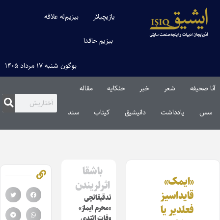
یازیچیلار
بیزیم‌له علاقه
بیزیم حاقدا
بوگون شنبه ۱۷ مرداد ۱۴۰۵
آنا صحیفه
شعر
خبر
حئکایه
مقاله‌
سس
یادداشت
دانیشیق
کیتاب
سند
باشقا
«ایمک»
اثرلریندن
قایداسیز
تدقیقاتچی
فعلدیر یا
«محرم ایماز»
وفات ائتدی