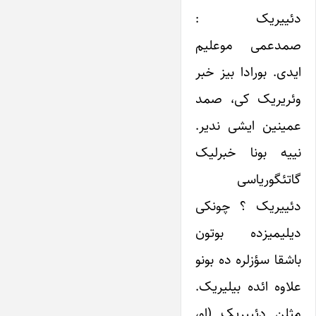
دئییریک :
صمدعمی موعلیم
ایدی. بورادا بیز خبر
وئریریک کی، صمد
عمینین ایشی ندیر.
نییه بونا خبرلیک
گاتئگوریاسی
دئییریک ؟ چونکی
دیلیمیزده بوتون
باشقا سؤزلره ده بونو
علاوه ائده بیلیریک.
مثلن دئییریک (او،