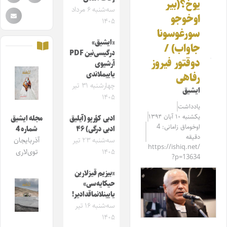
یوخ؟(بیر
سه‌شنبه ۶ مرداد
اوخوجو
۱۴۰۵
سورغوسونا
«ایشیق»
جاواب) /
درگیسی‌نین PDF
دوقتور فیروز
آرشیوی
یاییملاندی
رفاهی
چهارشنبه ۳۱ تیر
ایشیق
۱۴۰۵
یادداشت
یکشنبه ۱۰ آبان ۱۳۹۴
ادبی کؤرپو (آیلیق
مجله ایشیق
اوخوماق زامانی: 4
ادبی درگی) ۴۶
شماره 4
دقیقه
سه‌شنبه ۲۳ تیر
آذربایجان
https://ishiq.net/
۱۴۰۵
توی‌لاری
?p=13634
«بیزیم قیزلارین
حیکایه‌سی»
یایینلانماقدادیر!
سه‌شنبه ۱۶ تیر
۱۴۰۵