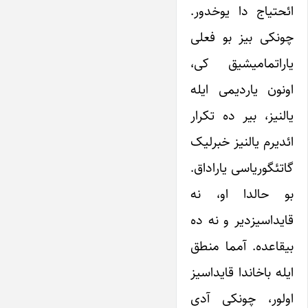
ائحتیاج دا یوخدور.
چونکی بیز بو فعلی
یاراتمامیشیق کی،
اونون یاردیمی ایله
یالنیز، بیر ده تکرار
ائدیرم یالنیز خبرلیک
گاتئگوریاسی یاراداق.
بو حالدا او، نه
قایداسیزدیر و نه ده
بیقاعده. آمما منطق
ایله باخاندا قایداسیز
اولور، چونکی آدی