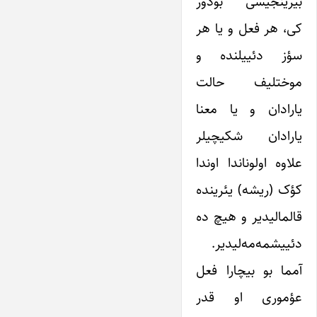
بیرینجیسی بودور
کی، هر فعل و یا هر
سؤز دئییلنده و
موختلیف حالت
یارادان و یا معنا
یارادان شکیچیلر
علاوه اولوناندا اوندا
کؤک (ریشه) یئرینده
قالمالیدیر و هیچ ده
دئییشمه‌مه‌لیدیر.
آمما بو بیچارا فعل
عؤموری او قدر