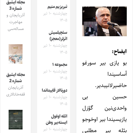
مجله ایشیق
تبریزیم منیم
شماره 3
چهارشنبه ۱۰ تیر
آذربایجان و
۱۴۰۵
مهاجرت
مساله‌سی
سئچیلمیش
اثرلر(معجز)
چهارشنبه ۱۰ تیر
ایضاح:
۱۴۰۵
بو یازی بیر سورغو
مجموعه ۱
چهارشنبه ۱۰ تیر
أساسیندا
مجله ایشیق
۱۴۰۵
شماره 2
حاضیرلانیبدیر.
آذربایجان
دورنالار قاییداندا
قفه‌خانالاری
حسین بی
چهارشنبه ۱۰ تیر
۱۴۰۵
واحدی‌نین گؤزل
ائله اوغول
یازیسیندا بیر اوخوجو
ایسته‌ییر وطن
چهارشنبه ۱۰ تیر
بئله بیر مطلبی