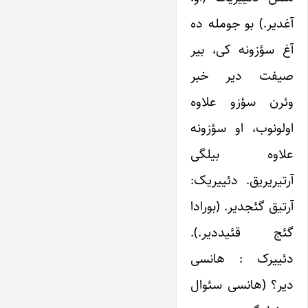
آغدیر.) بو جومله ده
آغ سؤزونه کی، بیر
صیفت دیر خبر
وئرن سؤزو علاوه
اولونوب، او سؤزونه
علاوه بیلگی
آرتیریریق. دئییریک:
آرتیق گئجدیر. (بورادا
گئج قئیددیر.).
دئییرک : هانسی
دیر؟ (هانسی سئوال