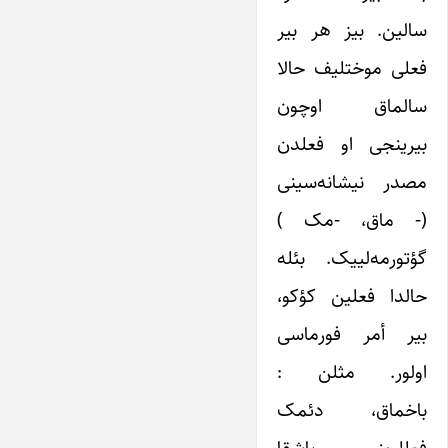
سالین. بیز هر بیر
فعلی موختلیف حالا
سالماق اوچون
بیرینجی او فعلدن
مصدر نیشانه‌سینی
(- ماق، -مک )
گؤتورمه‌لییک. بئله
حالدا فعلین کؤکو،
بیر أمر فورماسی
اولور. مثلن :
باخماق، دئمک
فعللرینی باشقا