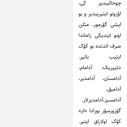
چوخالیبدیر کی،
اؤزونو ایتیریبدیر و بو
ایشی گؤرمور. مثلن
اونو ایندیکی زاماندا
صرف ائدنده بو کؤک
ایتیب باتیر.
دئییریک: آدامام،
آدامسان، آدامدیر،
آدامیق،
آدامسیز،آدامدیرلار.
گؤرورسؤز بورادا «ایـ»
کؤک اولاراق ایتیر.