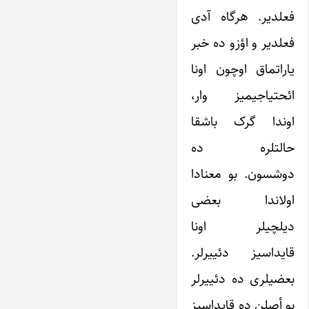
فعلدیر. هرگاه آدی
فعلدیر و اؤزو ده خبر
یاراتماق اوچون اونا
ائحتیاجیمیز وار،
اوندا گرک باشقا
حالتلره ده
دوشسون. بو معنادا
اولاندا بعضی
دیلچیلر اونا
قایداسیز دئییرلر.
بعضیلری ده دئییرلر
بو أصلن ده قایداسیز