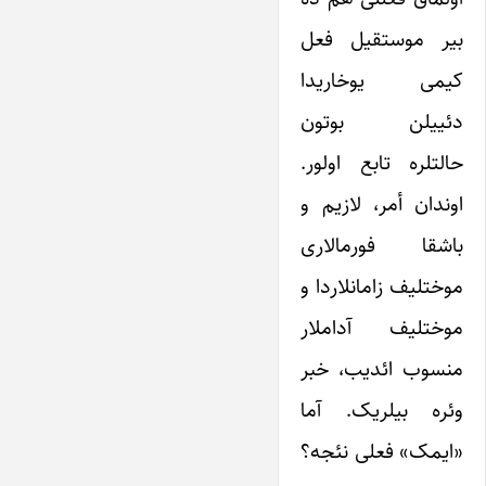
بیر موستقیل فعل
کیمی یوخاریدا
دئییلن بوتون
حالتلره تابع اولور.
اوندان أمر، لازیم و
باشقا فورمالاری
موختلیف زامانلاردا و
موختلیف آداملار
منسوب ائدیب، خبر
وئره بیلریک. آما
«ایمک» فعلی نئجه؟