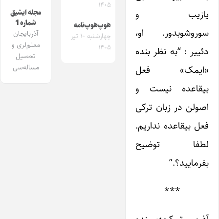
۱۴۰۵
یازیب و
مجله ایشیق
شماره 1
هوپ‌هوپ‌نامه
سوروشوبدور. او،
آذربایجان
چهارشنبه ۱۰ تیر
معلم‌لری و
۱۴۰۵
دئییر : “به نظر بنده
تحصیل
مساله‌سی
«ایمک» فعل
بیقاعده نیست و
اصولن در زبان ترکی
فعل بیقاعده نداریم.
لطفا توضیح
بفرمایید؟.”
***
آذری تورکجه‌سینده