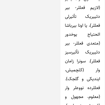
(لازیم فعللر- بیر
دئییریک تأثیرلی
فعللر)، یا اونا بیرباشا
ائحتیاج یوخدور
(متعدی فعللر- بیر
دئییریک تأثیرسیز
فعللر). سونرا زامان
وار (کئچمیش،
ایندیکی و گلجک).
فعللرده نووعلر وار
(معلوم، مجهول و