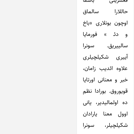
حاللارا سالماق
اوچون بونلاری «باخ
و دئـ » فورمایا
سالییریق. سونرا
آییری شکیلچیلری
علاوه ائدیب زامان،
خبر و معنانی اورتایا
قویوروق. بورادا نظم
ده اولمالیدیر، یانی
اوول معنا یارادان
شکیلچیلر، سونرا