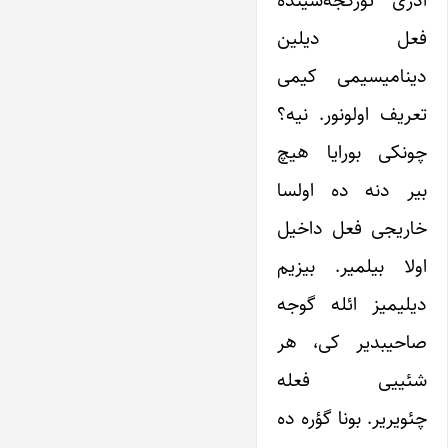
فعل دیلین
دینامیسیمی کیمی
تعریف اولونور. نیه؟
چونکی بورایا هیچ
بیر دنه ده اولسا
خاریجی فعل داخیل
اولا بیلمیر. بیزیم
دیلیمیز ائله گوجه
صاحیبدیر کی، هر
شئییی فعله
چئویریر. بونا گؤره ده