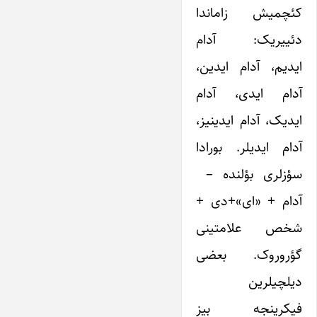
کئچمیش زاماندا
دئییریک: آدام
ایدیم، آدام ایدین،
آدام ایدی، آدام
ایدیک، آدام ایدینیز،
آدام ایدیلر. بورادا
سؤزلری بؤلنده –
آدام + «ای»+دی +
شخص علامتینی
گؤروروک. بعضی
دیلچیلرین
فیکرینجه بیز