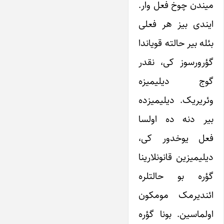
میندن چوخ فعل وار.
ایندی بیز هر فعلی
بئله بیر حالته قویاندا
گؤرورسوز کی، نقدر
گوج دیلیمیزه
وئریریک. دیلیمیزده
بیر دنه ده اولسا
فعل یوخدور کی،
دیلیمیزین قانونلارینا
گؤره بو حالتلره
ائندیرمک مومکون
اولماسین. بونا گؤره