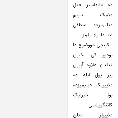
ده قایداسیز فعل
دئمک بیزیم
دیلیمیزده منطقی
معنادا اولا بیلمز.
ایکینجی مووضوع دا
بودور کی، خبری
فعلدن علاوه آییری
بیر یول ایله ده
دئییریک. دیلیمیزده
بونا خبرلیک
گاتئگوریاسی
دئییرلر. مثلن