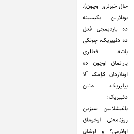
حال خبرلری اوچون).
بونلارین ایکیسینه
ده یاردیمجی فعل
ده دئییریک، چونکی
باشقا فعللری
یاراتماق اوچون ده
اونلاردان کؤمک آلا
بیلیریک. مثلن
دئییریک:
باغیشلایین سیزین
روزنامه‌نی اوخوماق
اولارمی؟ و اوشاق