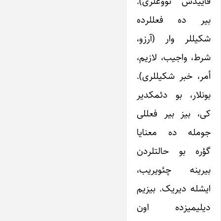
قاییدش نووعلری).
بیر ده فعللرده
شکیللر وار (آرزو،
شرط، واجیب، لازیم،
أمر، خبر شکیللری).
بونلار، بو دئمکدیر
کی، بیز بیر فعللی
جومله ده معنایا
گؤره بو حالتلردن
بیرینه چئویریب،
ایشله دیریک. بیزیم
دیلیمیزده اون