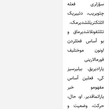
سؤزلری فعله
چئویریب، دئییریک
ائلئکتریللشدیرمک،
تئلئفونلاشدیرماق و
بو أساس فعللردن
اونون موختلیف
فورمالارینی
یارادیریق. بیلیرسیز
کی، فعلین أساس
مفهومو خبر
یاراتماقدیر. او، حال،
حرکت، وضعیت و