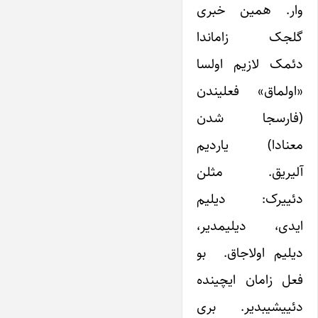
وار. همین خبری
گلجک زاماندا
دئمک لازیم اولسا
«اولماق» فعلیندن
(فارسجا شدن
معنادا) یاردیم
آلیریق. مثلن
دئییرک: دیلیم
ایدی، دیلیمدیر،
دیلیم اولاجاق. بو
فعل زامان ایچینده
دئییشیبدیر. بری