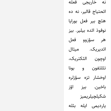
نه خاریجی فعله
ائحتیاج قالیر، نه ده
هئچ بیر فعل بورایا
نوفوذ ائده بیلیر. بیز
هر سؤزوو فعل
ائدیریک. میثال
اوچون الئکتریک،
تئلئفون و بونا
اوخشار تزه سؤزلره
باخین. بیز اؤز
شکیلچیلریمیز
یاردیمی ایله بئله