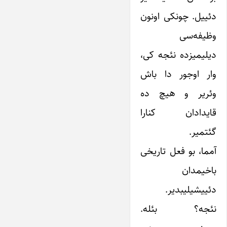
دئییل. چونکی اونون
وظیفه‌سی
دیلیمیزده نئجه کی،
وار اوجور دا باش
وئریر و هیچ ده
قایدادان کنارا
گئتمیر.
آمما، بو فعل تاریخی
باخیمدان
دئییشیلیبدیر.
نئجه؟ بئله.