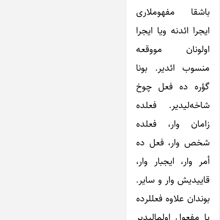
باشقا مفهوملاری
ایجرا ائدنه ویا ایجرا
اولونان مووقعه
منسوب ائدیر. بونا
گؤره ده فعل چوخ
شاخه‌لیدیر. فعلده
زامان وار، فعلده
شخص وار، فعل ده
أمر وار، ایجبار وار،
قاییدیش وار و سایر.
بوندان علاوه فعللرده
یا مفعول اولمالیدیر