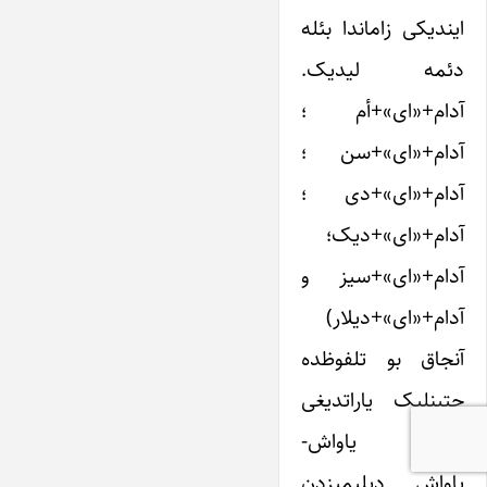
ایندیکی زاماندا بئله
دئمه لیدیک.
آدام+«ای»+أم ؛
آدام+«ای»+سن ؛
آدام+«ای»+دی ؛
آدام+«ای»+دیک؛
آدام+«ای»+سیز و
آدام+«ای»+دیلار)
آنجاق بو تلفوظده
چتینلیک یاراتدیغی
اوچون یاواش-
یاواش دیلیمیزدن