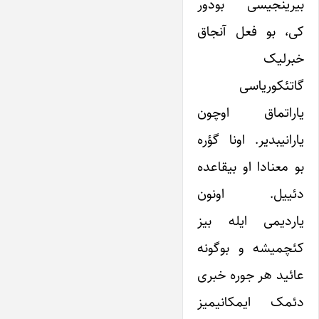
بیرینجیسی بودور
کی، بو فعل آنجاق
خبرلیک
گاتئکوریاسی
یاراتماق اوچون
یارانیبدیر. اونا گؤره
بو معنادا او بیقاعده
دئییل. اونون
یاردیمی ایله بیز
کئچمیشه و بوگونه
عائید هر جوره خبری
دئمک ایمکانیمیز