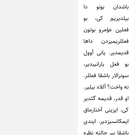
باشدان بونو دا
بیلدیریم کی، بو
فعلین عؤمرو بوتون
فعللریمیزدن داها
قدیمدیر. یانی أوول
بو فعل یارانیبدیر،
سونرالار باشقا فعللر.
نه واخت؟ آللاه بیلیر.
او قدر، قدیمه گئدیر
کی، ایزینی آختارماق
ایمکانسیزدیر. ایندی
باشقا بیر حالته نظره