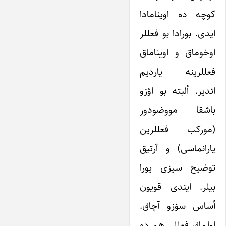
کوچه ده اوینامادا
ایدی. بورادا بو فعللر
اوخوماق و اویناماق
فعللرینه یاردیم
ائدیر. ألبته بو اؤزو
باشقا مووضودور
(مورکب فعللرین
یارانماسی) و آرتیق
توضیح سیزی یورا
بیلر. ایندی قویون
أساس سؤزو آچاق.
اولماق فعللی هم ده