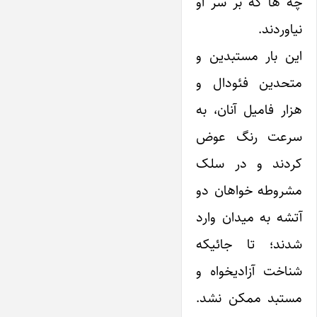
چه ها که بر سر او
نیاوردند.
این بار مستبدین و
متحدین فئودال و
هزار فامیل آنان، به
سرعت رنگ عوض
کردند و در سلک
مشروطه خواهان دو
آتشه به میدان وارد
شدند؛ تا جائیکه
شناخت آزادیخواه و
مستبد ممکن نشد.