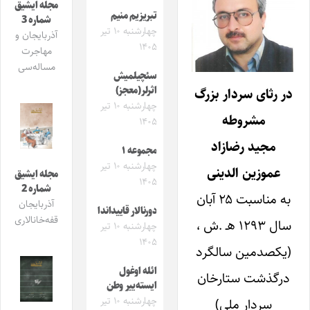
مجله ایشیق
تبریزیم منیم
شماره 3
چهارشنبه ۱۰ تیر
آذربایجان و
۱۴۰۵
مهاجرت
مساله‌سی
سئچیلمیش
اثرلر(معجز)
در رثای سردار بزرگ
چهارشنبه ۱۰ تیر
مشروطه
۱۴۰۵
مجید رضازاد
مجموعه ۱
چهارشنبه ۱۰ تیر
عموزین الدینی
مجله ایشیق
۱۴۰۵
شماره 2
به مناسبت ۲۵ آبان
آذربایجان
دورنالار قاییداندا
قفه‌خانالاری
سال ۱۲۹۳ هـ .ش ،
چهارشنبه ۱۰ تیر
۱۴۰۵
(یکصدمین سالگرد
ائله اوغول
درگذشت ستارخان
ایسته‌ییر وطن
چهارشنبه ۱۰ تیر
سردار ملی)