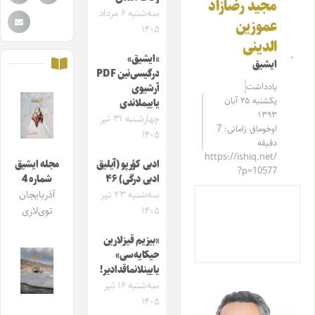
مجید رضازاد
سه‌شنبه ۶ مرداد
عموزین
۱۴۰۵
الدینی
«ایشیق»
ایشیق
درگیسی‌نین PDF
یادداشت
آرشیوی
یکشنبه ۲۵ آبان
یاییملاندی
۱۳۹۳
چهارشنبه ۳۱ تیر
اوخوماق زامانی: 7
۱۴۰۵
دقیقه
https://ishiq.net/
ادبی کؤرپو (آیلیق
مجله ایشیق
?p=10577
ادبی درگی) ۴۶
شماره 4
سه‌شنبه ۲۳ تیر
آذربایجان
۱۴۰۵
توی‌لاری
«بیزیم قیزلارین
حیکایه‌سی»
یایینلانماقدادیر!
سه‌شنبه ۱۶ تیر
۱۴۰۵