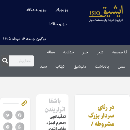
یازیچیلار
بیزیم‌له علاقه
بیزیم حاقدا
بوگون جمعه ۱۶ مرداد ۱۴۰۵
آنا صحیفه
شعر
خبر
حئکایه
مقاله‌
سس
یادداشت
دانیشیق
کیتاب
سند
باشقا
در رثای
اثرلریندن
سردار بزرگ
تدقیقاتچی
مشروطه /
«محرم ایماز»
وفات ائتدی