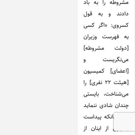
مشروطه را به باد
دادند و به قول
کسروی: «اگر کسی
به فهرست وزیران
[دولت مشروطه]
می‌نگریست و
[اعضای] کمیسیون
[هیئت ۲۲ نفری] را
می‌شناخت، بایستی
چندان شادی ننماید
زیرا چنانکه پیداست
بسیاری از اینان از