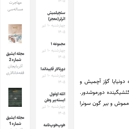
۱۴۰۵
مهاجرت
مساله‌سی
سئچیلمیش
اثرلر(معجز)
چهارشنبه ۱۰ تیر
۱۴۰۵
مجموعه ۱
چهارشنبه ۱۰ تیر
مجله ایشیق
۱۴۰۵
شماره 2
آذربایجان
دورنالار قاییداندا
قفه‌خانالاری
چهارشنبه ۱۰ تیر
“جعفر بهرنگی”، 1320ینجی ایل تبریز شهرینده دونیایا گؤز آچمیش و
۱۴۰۵
 کئشیگینده دورموشدور.
ائله اوغول
ایسته‌ییر وطن
۱۵ینجی گونو ابدی‌لیک حیاتا گؤز یومموش و بیر گون سونرا
چهارشنبه ۱۰ تیر
۱۴۰۵
مجله ایشیق
شماره 1
هوپ‌هوپ‌نامه