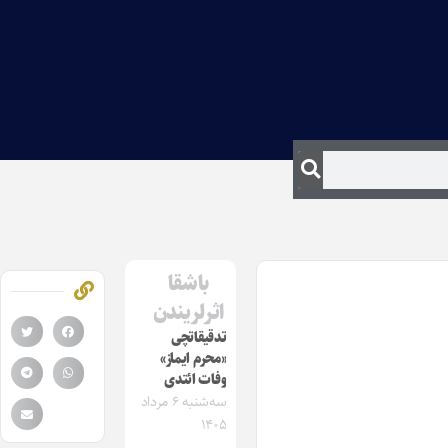
باشقا
اثرلریندن
تدقیقاتچی
«محرم ایماز»
وفات ائتدی
سه‌شنبه ۶ مرداد
۱۴۰۵