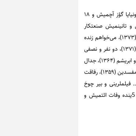
ایران سینما صنعتی‌نین “مهربان بابا”سی کیمی شهرت تاپان محرم بسیم، 1299ینجی ایل آذربایجانین باکی شهرینده دونیایا گؤز آچمیش و ۱۸
ن و تانینمیش صنعتکار
اولموشدور. اونون اشتراک ائتدیگی فیلملردن: سهراب (۱۳۷۸)، جوانمرد (۱۳۷۵)، بازیهای پنهان (۱۳۷۴)، افسانه دو خواهر (۱۳۷۳)، می‌خواهم زنده
بمانم (۱۳۷۳)، آنها هیچکس را دوست ندارند (۱۳۷۲)، ضربه آخر (۱۳۷۲)، پرواز را به خاطر بسپار (۱۳۷۱)، چهارشنبه عزیز (۱۳۷۱)، دو نفر و نصفی
(۱۳۷۰)، دو سرنوشت (۱۳۶۸)، گلنار (۱۳۶۷)، در انتظار شیطان (۱۳۶۶)، شکار (۱۳۶۶)، غریبه (۱۳۶۶)، خانه ابری (۱۳۶۵)، تیغ و ابریشم (۱۳۶۴)، جدال
(۱۳۶۴)، میلاد (۱۳۶۳)، یک روز گرم (۱۳۶۳)، خاک و خون (۱۳۶۲)، مرگ سفید (۱۳۶۲)، شجاعان ایستاده می‌میرند (۱۳۵۹)، مفسدین (۱۳۵۹)، رفاقت
۱۳۵۶)، سرایدار (۱۳۵۵)، فاصله (۱۳۵۴)، سلام بر عشق (۱۳۵۳)، قربون زن ایرونی (۱۳۵۲) و … فیلملرینی و بیر چوخ
سریال‌لاری آد آپارماق اولار. بوتون عؤمرونو صنعته حصر ائدن بو آذربایجانلی صنعتکار ۹۳ یاشیندا بو ایلین مهر آیی‌نین 5ینده وفات ائتمیش و