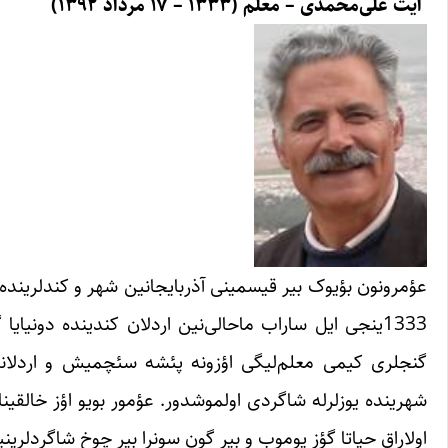
آیت علی‌محمدی – معلم (۱۳۳۳ – ۱۷ مرداد ۱۳۹۲)
عؤمرونون بؤیوک بیر قیسمینی آذربایجانین شهر و کندلرینده
1333ینجی ایل ساراب ماحالی‌نین اردلان کندینده دونیا
گنجلری کیمی معلم‌لیگی اؤزونه پئشه سئچمیش و اردلاندا, ز
اولاراق حیاتا گؤز یوموب و بیر گون سونرا بیر چوخ شاگردلرین