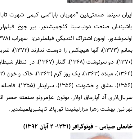
یاشیندان صنعت دونیاسینا کئچمیشدیر. بیر چوخ فیلم‌لرد
تهرانین بهشت زهرا مزارلیغیندا تورپاغا تاپشیریلمیشدیر.
خانعلی صیامی – فوتوگرافر (۱۳۳۱- ۴ آبان ۱۳۹۲)