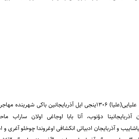
آذربایجان ادبیاتی و مدنیتی‌نین تانینمیش سیماسی, آقازاده علیایی(علیا) ۱۳۰۶ینجی ایل آذربایج
 آذربایجانینا دؤنوب، آتا بابا اوجاغی اولان ساراب ماحا
شاییب و آذربایجان ادبیاتی انکشافی اوغروندا چوخلو آغری و اذ