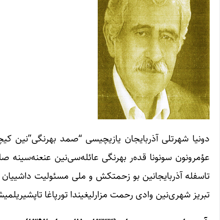
عؤمرونون سونونا قده‌ر بهرنگی عائله‌سی‌نین عنعنه‌سینه ص
تبریز شهری‌نین وادی رحمت مزارلیغیندا تورپاغا تاپشیریلمیش