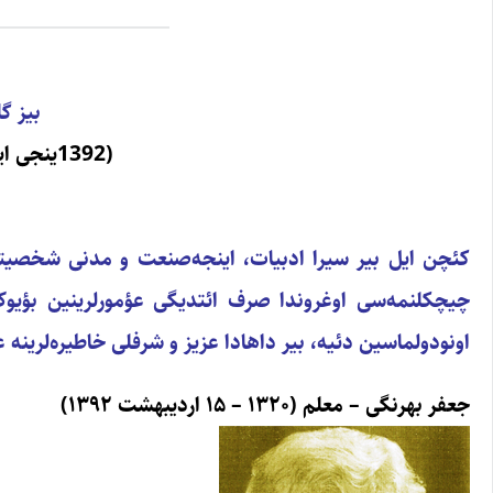
بیز گ
(1392ینجی ایلده سؤنن آذربایجان مدنیت اولدوزلاری)
کئچن ایل بیر سیرا ادبیات، اینجه‌صنعت و مدنی شخصیتلر
چیچکلنمه‌سی اوغروندا صرف ائتدیگی عؤمورلرینین بؤیوک ب
اونودولماسین دئیه، بیر داهادا عزیز و شرفلی خاطیره‌لرینه 
جعفر بهرنگی – معلم (۱۳۲۰ – ۱۵ اردیبهشت ۱۳۹۲)