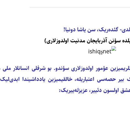
لدی- گئده‌ریک، سن یاشا دونیا!
یمیزین عؤمور اولدوزلاری سؤندو. بو شرفلی انسانلار ملی 
یر حصه‌سی اعتباریله، خالقیمیزین یادداشیندا ابدی‌لیک یاش
عشق اولسون دئییر، عزیزله‌ییریک: