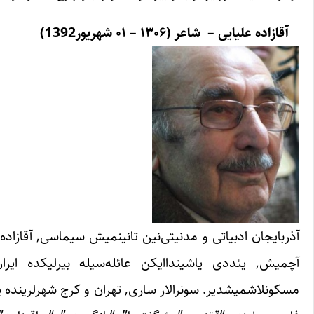
آقازاده علیایی – شاعر (۱۳۰۶ – ۰۱ شهریور
1392)
آچمیش, یئددی یاشینداایکن عائله‌سیله بیرلیکده ایران
مسکونلاشمیشدیر. سونرالار ساری, تهران و کرج شهرلرینده یا