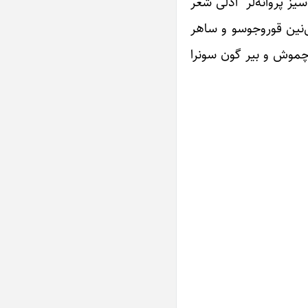
یز پروانه‌لر” آدلی شعر
ی‌نین قوروجوسو و ساهر
ؤچموش و بیر گون سونرا