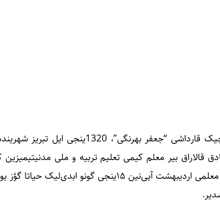
دونیا شهرتلی آذربایجان یازیچیسی “صمد بهرنگی‌”نین کیچیک قارداشی 
ادق قالاراق بیر معلم کیمی تعلیم تربیه و ملی مدنیتیمیزین
تاسفله آذربایجانین بو زحمتکش و ملی مسئولیت داشییان معلمی اردیبهشت آیی‌نین 
دیر.