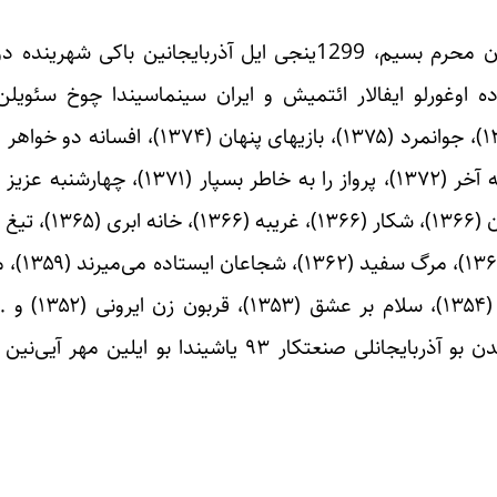
ه اوغورلو ایفالار ائتمیش و ایران سینماسیندا چوخ سئویل
(۱۳۵۶)، عشق و خشونت (