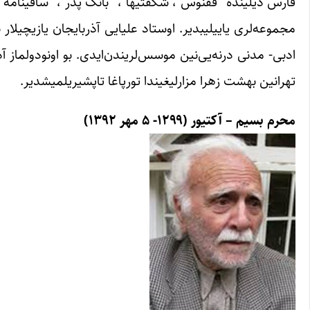
فارس دیلینده “ققنوس”، شگفتیها”، “بانگ پدر”، “ساقینامه” و
مجموعه‌لری یاییلیبدیر. اوستاد علیایی آذربایجان یازیچیل
ادبی- مدنی درنه‌یی‌نین موسس‌لریندن‌ایدی. بو اونودولماز 
تهرانین بهشت زهرا مزارلیغیندا تورپاغا تاپشیریلمیشدیر.
محرم بسیم – آکتیور (۱۲۹۹- ۵ مهر ۱۳۹۲)