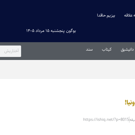
ه علاقه
بیزیم حاقدا
بوگون پنجشنبه ۱۵ مرداد ۱۴۰۵
دانیشیق
کیتاب
سند
نیا!
https://ishiq.net/?p=8015