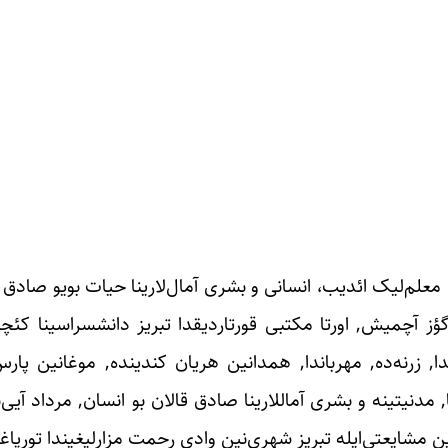
 معلم‌لیک ائدیب، انسانی و بشری آمال‌لارینا حیات بویو صادق
یا گؤز آچمیش, اورتا مکتبی قورتاردیقدا تبریز دانشسراسینا کئ
رنه‌ده, مهرباندا, همدانین هریان کندینده, موغانین پارس‌آ
ین مشایعتی‌ایله تبریز شهری‌نین وادی رحمت مزارلیغیندا تورپاغ