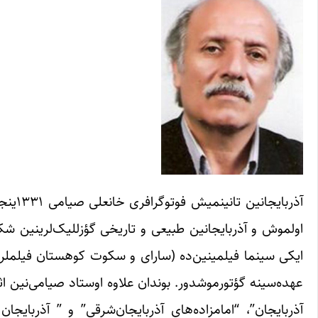
آذربا
اولموش و آذربایجانین طبیعی و تاریخی گؤزللیک‌لرینین ش
ایکی سینما فیلمینین‌ده (سارای و سکوت کوهستان فیلملر
آذربایجان”، “امامزاده‌های آذربایجان‌شرقی” و ” آذربایج