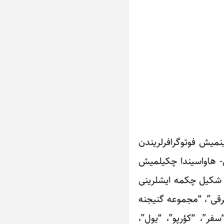
ش، ایرانین تانینمیش فوتوگرافرلریندن
ل- هاواسیندا چکیلمیش
ن شکیل چکمه ایشلرینی
 مجموعه‌سی: “کتاب آذربایجانشرقی”، “مجموعه گنیجنه
سفر”، “کؤرپو”، “یول”،