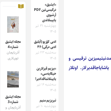
«ایشیق»
درگیسی‌نین PDF
آرشیوی
یاییملاندی
چهارشنبه ۳۱ تیر
۱۴۰۵
ادبی کؤرپو (آیلیق
مجله ایشیق
ادبی درگی) ۴۶
شماره 4
سه‌شنبه ۲۳ تیر
آذربایجان
مدنیتیمیزین ترقیسی و
۱۴۰۵
توی‌لاری
ایاجاقدیرلار. اونلار
«بیزیم قیزلارین
حیکایه‌سی»
یایینلانماقدادیر!
سه‌شنبه ۱۶ تیر
۱۴۰۵
مجله ایشیق
تبریزیم منیم
شماره 3
چهارشنبه ۱۰ تیر
آذربایجان و