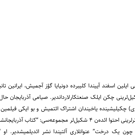
یجانین تانینمیش فوتوگرافری خانعلی صیامی ۱۳۳۱ینجی ایلین اسفند آییندا کلیبرده دونیایا گؤز آجمی
کیل‌لرینی چکن ایلک صنعتکارلارداندیر. صیامی آذربایجان حا
ی) چکیلیشینده یاخیندان اشتراک ائتمیش و بو ایکی فیلمی
عهده‌سینه گؤتورموشدور. بوندان علاوه اوستاد صیامی‌نین اثرلرینی احتوا ائده‌ن ۴ شکیل‌لر
ان چون یک درخت” عنوانلاری آلتیندا نشر ائدیلمیشدیر. او “