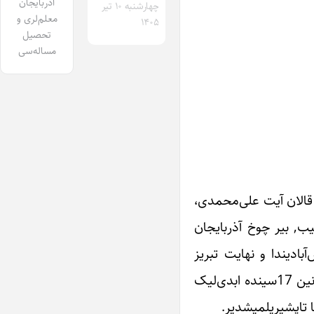
آذربایجان
چهارشنبه ۱۰ تیر
معلم‌لری و
۱۴۰۵
تحصیل
مساله‌سی
 قالان آیت علی‌محمدی،
چیب, بیر چوخ آذربایجان
بادیندا و نهایت تبریز
شهرینده یوزلرله شاگردی اولموشدور. عؤمور بویو اؤز خالقینا, مدنیتینه و بشری آماللارینا صادق قالان بو انسان, مرداد آیی‌نین 17سینده ابدی‌لیک
ا تاپشیریلمیشدیر.