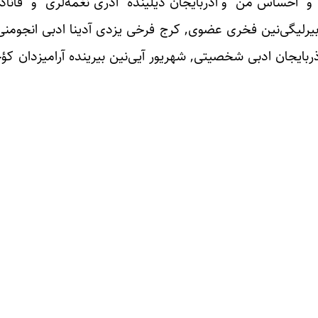
 “احساس من” و آذربایجان دیلینده “آذری نغمه‌لری” و “قانادس
ار بیرلیگی‌نین فخری عضوی, کرج فرخی یزدی آدینا ادبی انجومن
آذربایجان ادبی شخصیتی, شهریور آیی‌نین بیرینده آرامیزدان ک