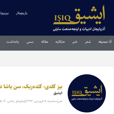
یازیچیلار
بیزیم‌ل
آنا صحیفه
شعر
خبر
حئکایه
مقاله‌
سس
یادداشت
بیز گلدی- گئده‌ریک، سن یاشا دو
ایشیق
خبر
سه‌شنبه ۵ فروردین ۱۳۹۳
اوخوماق زامانی: 6 دقیقه