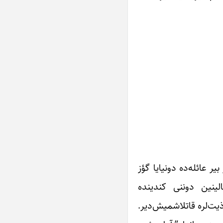
انین باکی شهرینده مهاجر بیر عائله‌ده دونیایا گؤز
لینین دوننی کندینده
یت‌لره قاتلاشمیش‌دیر.