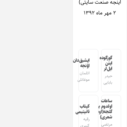
اینجه صنعت سایتی)
۲ مهر ماه ۱۳۹۲
گوزگوده
ایشیق‌دان
ایتن
اؤنجه
ایل‌لر
ائلمان
حیدر
موغانلی
بابایی
ساعات
اولدوم بیر
کیتاب
گئجه(اوشاق
تانیتیمی
شعری)
رقیه
مرتضی
کبیری