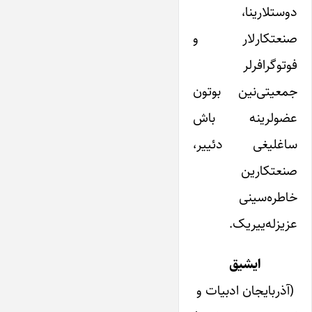
دوستلارینا،
صنعتکارلار و
فوتوگرافرلر
جمعیتی‌نین بوتون
عضولرینه باش
ساغلیغی دئییر،
صنعتکارین
خاطره‌سینی
عزیزله‌ییریک.
ایشیق
(آذربایجان ادبیات و