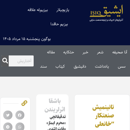
یازیچیلار
بیزیم‌له علاقه
بیزیم حاقدا
بوگون پنجشنبه ۱۵ مرداد ۱۴۰۵
آنا صحیفه
شعر
خبر
حئکایه
مقاله‌
سس
یادداشت
دانیشیق
کیتاب
سند
باشقا
تانینمیش
اثرلریندن
صنعتکار
تدقیقاتچی
“خانعلی
«محرم ایماز»
وفات ائتدی