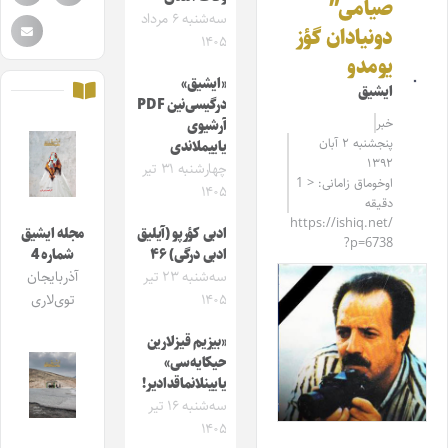
صیامی”
سه‌شنبه ۶ مرداد
دونیادان گؤز
۱۴۰۵
یومدو
«ایشیق»
ایشیق
درگیسی‌نین PDF
خبر
آرشیوی
پنجشنبه ۲ آبان
یاییملاندی
۱۳۹۲
چهارشنبه ۳۱ تیر
اوخوماق زامانی: < 1
۱۴۰۵
دقیقه
https://ishiq.net/
ادبی کؤرپو (آیلیق
مجله ایشیق
?p=6738
ادبی درگی) ۴۶
شماره 4
سه‌شنبه ۲۳ تیر
آذربایجان
۱۴۰۵
توی‌لاری
«بیزیم قیزلارین
حیکایه‌سی»
یایینلانماقدادیر!
سه‌شنبه ۱۶ تیر
۱۴۰۵