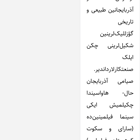
آذربایجانین طبیعی و
تاریخی
گؤزللیک‌لرینین
شکیل‌لرینی چکن
ایلک
صنعتکارلارداندیر.
صیامی آذربایجان
حال- هاواسیندا
چکیلمیش ایکی
سینما فیلمینین‌ده
(سارای و سکوت