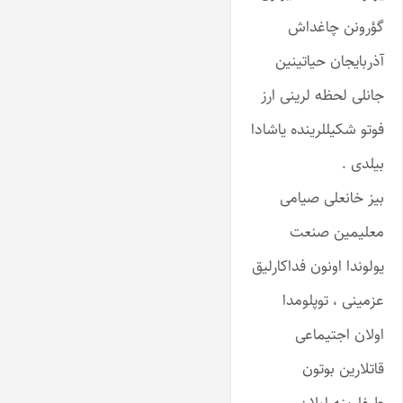
گؤرونن چاغداش
آذربایجان حیاتینین
جانلی لحظه لرینی ارز
فوتو شکیللرینده یاشادا
بیلدی .
بیز خانعلی صیامی
معلیمین صنعت
یولوندا اونون فداکارلیق
عزمینی ، توپلومدا
اولان اجتیماعی
قاتلارین بوتون
طیفلرینه اولان