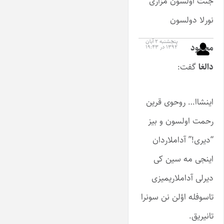
جنت اولسون مزاری
نورلا دولسون
پنجشنبه ۲ آبان
محمود
۱۳۹۲ در ۱۹:۴۳
دالغا
گفت:
اینشاا… روحوی قرین
رحمت اولسون و بیز
“دیری!” آداملاردان
اینجی مه سین کی
دیرلی آداملاریمیزی
تاسوفله اؤلن نن سونرا
تانیریق.