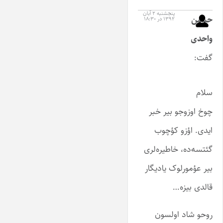
پنجشنبه ۲ آبان
حسین
۱۳۹۲ در ۱۸:۳۰
واحدی
گفت:
سلام
چوخ اوزوجو بیر خبر
ایدی. اؤزو کؤچوب
گئتسه‌ده، خاطیره‌لری
بیر عؤمورلوک یادیگار
قالدی بیزه…
روحو شاد اولسون