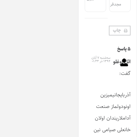
مجدفر
چاپ
۵ پاسخ
سه‌شنبه ۷ آبان
ائل اوغلو
۱۳۹۲ در ۰۱:۴۴
گفت:
آذربایجانیمیزین
اونودولماز صنعت
آداملاریندان اولان
خانعلی صیامی نین