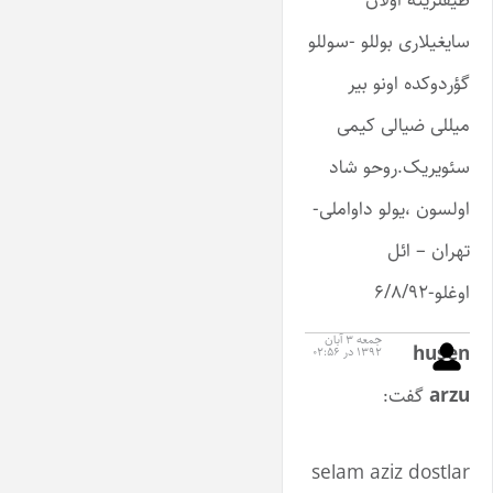
سایغیلاری بوللو -سوللو
گؤردوکده اونو بیر
میللی ضیالی کیمی
سئویریک.روحو شاد
اولسون ،یولو داواملی-
تهران – ائل
اوغلو-۶/۸/۹۲
جمعه ۳ آبان
husen
۱۳۹۲ در ۰۲:۵۶
arzu
گفت:
selam aziz dostlar