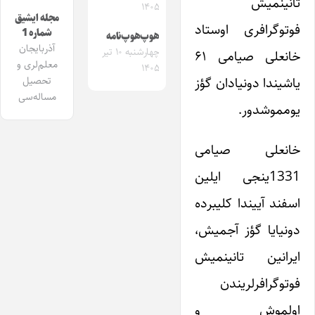
تانینمیش
۱۴۰۵
مجله ایشیق
فوتوگرافری اوستاد
شماره 1
هوپ‌هوپ‌نامه
آذربایجان
چهارشنبه ۱۰ تیر
خانعلی صیامی ۶۱
معلم‌لری و
۱۴۰۵
یاشیندا دونیادان گؤز
تحصیل
مساله‌سی
یومموشدور.
خانعلی صیامی
1331ینجی ایلین
اسفند آییندا کلیبرده
دونیایا گؤز آجمیش،
ایرانین تانینمیش
فوتوگرافرلریندن
اولموش و