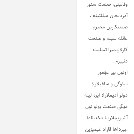
وفاتینی، صنعت سئور
آذربایجان میللتینه ،
صنعتکارین محترم
عائله سینه و صنعت
کارلاریمیزا تسلیت
دئییرم .
اونون بیر عؤمور
سئوگی و ساغیلارلا
دولو آدیملارلا ایره لیله
دیگی صنعت یولو نون
آشیریملارینا باخدیقدا
،بیرداها قاراداغیمیزین