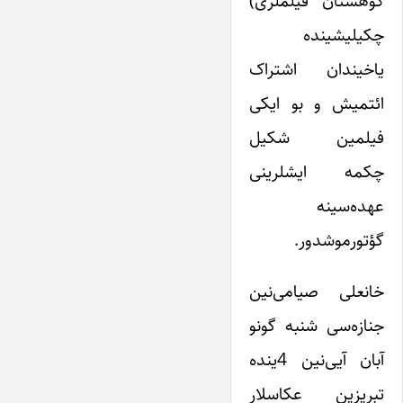
کوهستان فیلملری)
چکیلیشینده
یاخیندان اشتراک
ائتمیش و بو ایکی
فیلمین شکیل
چکمه ایشلرینی
عهده‌سینه
گؤتورموشدور.
خانعلی صیامی‌نین
جنازه‌سی شنبه گونو
آبان آیی‌نین 4ینده
تبریزین عکاسلار