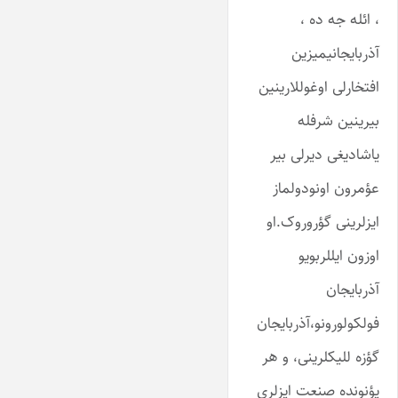
، ائله جه ده ،
آذربایجانیمیزین
افتخارلی اوغوللارینین
بیرینین شرفله
یاشادیغی دیرلی بیر
عؤمرون اونودولماز
ایزلرینی گؤروروک.او
اوزون ایللربویو
آذربایجان
فولکولورونو،آذربایجان
گؤزه للیکلرینی، و هر
یؤنونده صنعت ایزلری