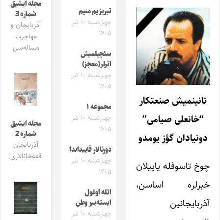
مجله ایشیق
تبریزیم منیم
شماره 3
چهارشنبه ۱۰ تیر
آذربایجان و
۱۴۰۵
مهاجرت
مساله‌سی
سئچیلمیش
اثرلر(معجز)
چهارشنبه ۱۰ تیر
۱۴۰۵
تانینمیش صنعتکار
مجموعه ۱
“خانعلی صیامی”
چهارشنبه ۱۰ تیر
مجله ایشیق
۱۴۰۵
شماره 2
دونیادان گؤز یومدو
آذربایجان
دورنالار قاییداندا
قفه‌خانالاری
چهارشنبه ۱۰ تیر
چوخ تاسوفله یاییلان
۱۴۰۵
خبرلره اساسن،
ائله اوغول
آذربایجانین
ایسته‌ییر وطن
چهارشنبه ۱۰ تیر