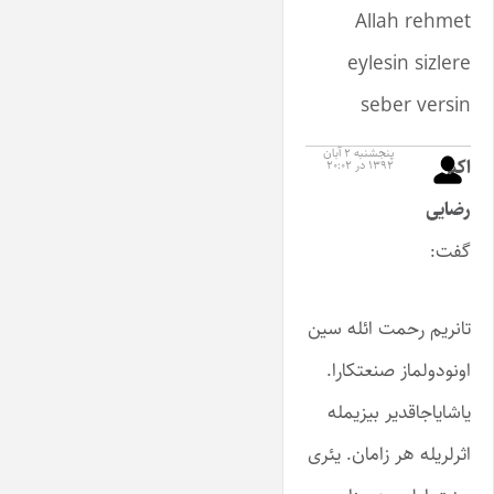
Allah rehmet
eylesin sizlere
seber versin
پنجشنبه ۲ آبان
اکبر
۱۳۹۲ در ۲۰:۰۲
رضایی
گفت:
تانریم رحمت ائله سین
اونودولماز صنعتکارا.
یاشایاجاقدیر بیزیمله
اثرلریله هر زامان. یئری