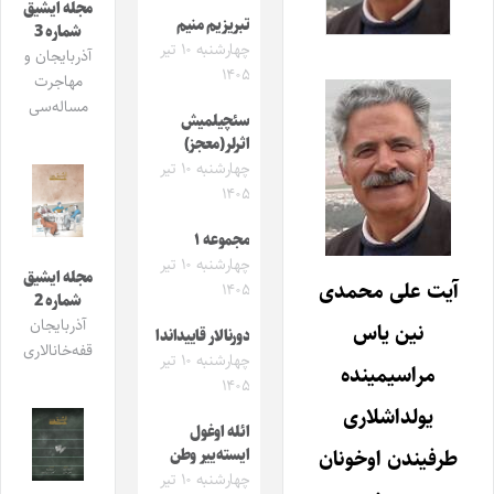
مجله ایشیق
تبریزیم منیم
شماره 3
چهارشنبه ۱۰ تیر
آذربایجان و
۱۴۰۵
مهاجرت
مساله‌سی
سئچیلمیش
اثرلر(معجز)
چهارشنبه ۱۰ تیر
۱۴۰۵
مجموعه ۱
چهارشنبه ۱۰ تیر
مجله ایشیق
آیت علی محمدی
۱۴۰۵
شماره 2
آذربایجان
نین یاس
دورنالار قاییداندا
قفه‌خانالاری
چهارشنبه ۱۰ تیر
مراسیمینده
۱۴۰۵
یولداشلاری
ائله اوغول
طرفیندن اوخونان
ایسته‌ییر وطن
چهارشنبه ۱۰ تیر