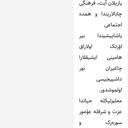
یازیلان آیت، فرهنگی
چابالاریندا و همده
اجتماعی
یاشاییشیندا بیر
اؤرنک اولاراق
هامینی ایشیقلارا
چاغیران نور
داشییجیسی
اولموشدور.
معلم‌لیکله حیاتدا
عزت و شرفله عؤمور
سوره‌رک و