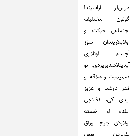
درس‌لر آراسیندا
گونون مختلیف
اجتماعی حرکت و
اولایلاریندان سؤز
آچیب, اونلاری
آیدینلاشدیریردی. بو
صمیمیت و علاقه او
قدر دوغما و عزیز
ایدی کی، ۹۱-نجی
ایلده او خسته
اولارکن چوخ اوزاق
یئرلردن اونون