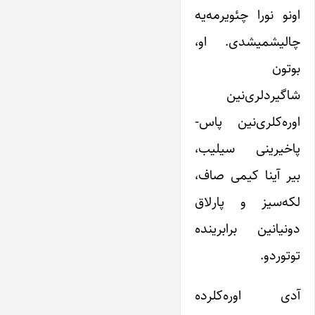
اونو نورا چئویرمه‌یه
چالیشمیشدی. او،
بوتون
شاگیردلری‌نین
اوره‌کلری‌نین پاس-
پاخیرینی سیلیب،
بیر آینا کیمی صاف،
لکه‌سیز و پارلاق
دونیانین برابرینده
توتوردو.
آدی اوره‌کلرده