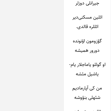
جیرانلی دوزلر
ائلین مسکنی‌دیر
ائللره قالدی.
گؤزومون اؤنونده
دورور همیشه
او گوللو یاماجلار یام-
یاشیل مئشه
من کی آپارمادیم
شئهلی بنؤوشه