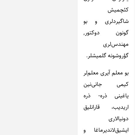
کئچمیش
شاگیردلری و بو
گونون دوکتور,
مهندس‌لری
گؤروشونه گلمیشلر.
بو معلم آیری معلم‌لر
کیمی جانی‌نین
یاغینی ذره- ذره
اریدیب، قارانلیق
دونیالاری
ایشیق‌لاندیرماغا و