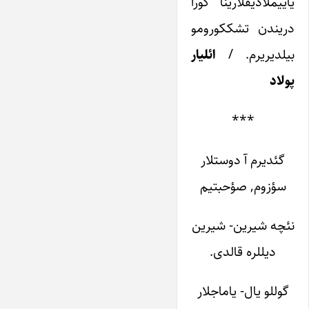
یاییملادیقلارینا گورا
دریندن تشککورومو
بیلدیریرم. /
ائلیار
پولاد
***
گئدیرم آ دوستلار
سؤزوم, صؤحبتیم
نئچه شیرین- شیرین
دیللره قالدی.
گوللو یال- یاماجلار