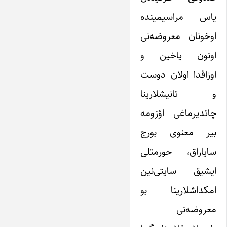
یاس مراسیمینده
اوخونان معروضه‌نی
اونون یاخین و
اوزاقدا اولان دوست
و تانیشلارینا
چاتدیرماغی اؤزومه
بیر معنوی بورج
سایاراق، حورمتلی
ایشیق سایتی‌نین
امکداشلارینا بو
معروضه‌نی