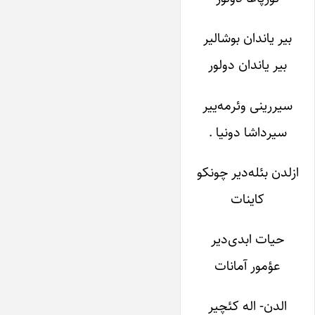
بیر یاندان بوشالیر
بیر یاندان دولور
سیررینی وئرمه‌ییر
سیرداشا دونیا .
ازلدن بئله‌دیر چونکو
کاینات
حیات ابدی‌دیر
عؤمور آمانات
الدن- اله کئچیر