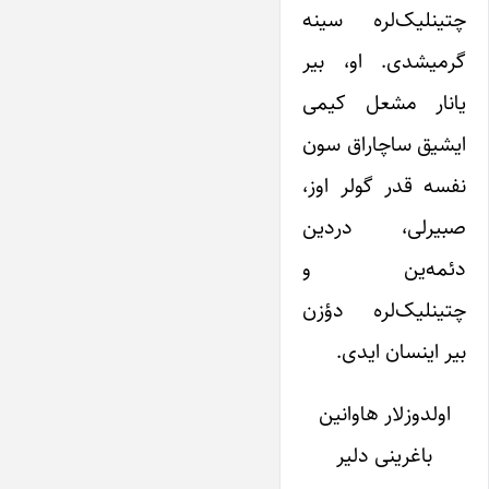
چتینلیک‌لره سینه
گرمیشدی. او، بیر
یانار مشعل کیمی
ایشیق ساچاراق سون
نفسه قدر گولر اوز،
صبیرلی، دردین
دئمه‌ین و
چتینلیک‌لره دؤزن
بیر اینسان ایدی.
اولدوزلار هاوانین
باغرینی دلیر