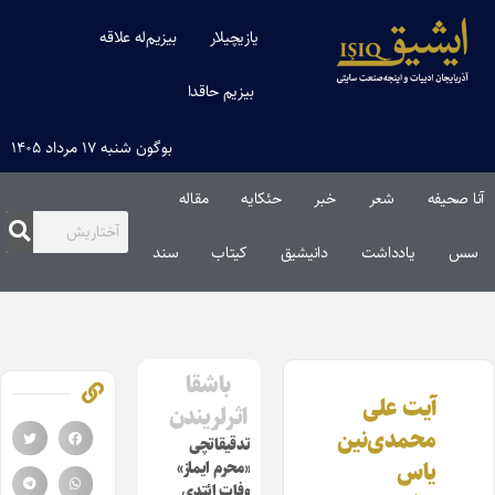
یازیچیلار
بیزیم‌له علاقه
بیزیم حاقدا
بوگون شنبه ۱۷ مرداد ۱۴۰۵
آنا صحیفه
شعر
خبر
حئکایه
مقاله‌
سس
یادداشت
دانیشیق
کیتاب
سند
باشقا
آیت علی
اثرلریندن
محمدی‌نین
تدقیقاتچی
یاس
«محرم ایماز»
وفات ائتدی