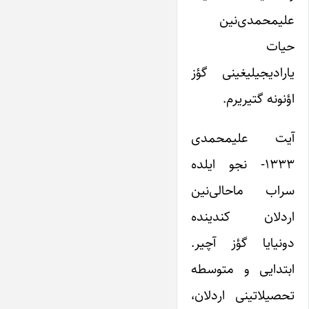
علیمحمدی‌نین
حیات
یارادیجیلیغینی گؤز
اؤنونه گتیریرم.
آیت علیمحمدی
۱۳۳۳- نجو ایلده
سراب ماحالی‌نین
اردلان کندینده
دونیایا گؤز آچیر.
ابتدایی و متوسطه
تحصیلاتینی اردلان،