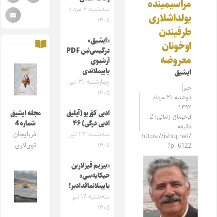
مراسیمینده
سه‌شنبه ۶ مرداد
یولداشلاری
۱۴۰۵
طرفیندن
«ایشیق»
اوخونان
درگیسی‌نین PDF
معروضه
آرشیوی
یاییملاندی
ایشیق
چهارشنبه ۳۱ تیر
خبر
۱۴۰۵
دوشنبه ۲۱ مرداد
۱۳۹۲
ادبی کؤرپو (آیلیق
مجله ایشیق
اوخوماق زامانی: 2
ادبی درگی) ۴۶
شماره 4
دقیقه
سه‌شنبه ۲۳ تیر
آذربایجان
https://ishiq.net/
۱۴۰۵
توی‌لاری
?p=6122
«بیزیم قیزلارین
حیکایه‌سی»
یایینلانماقدادیر!
سه‌شنبه ۱۶ تیر
۱۴۰۵