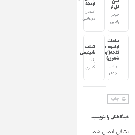
ایتن
اؤنجه
ایل‌لر
ائلمان
حیدر
موغانلی
بابایی
ساعات
اولدوم بیر
کیتاب
گئجه(اوشاق
تانیتیمی
شعری)
رقیه
مرتضی
کبیری
مجدفر
چاپ
دیدگاهتان را بنویسید
نشانی ایمیل شما