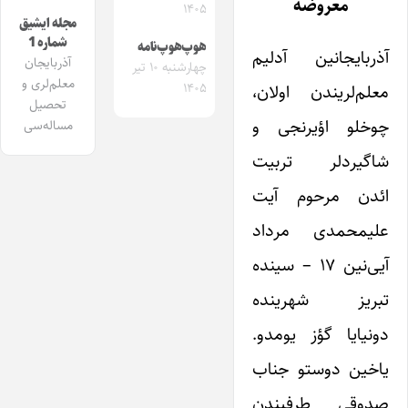
معروضه
۱۴۰۵
مجله ایشیق
شماره 1
هوپ‌هوپ‌نامه
آذربایجانین آدلیم
آذربایجان
چهارشنبه ۱۰ تیر
معلم‌لری و
۱۴۰۵
معلم‌لریندن اولان،
تحصیل
چوخلو اؤیرنجی و
مساله‌سی
شاگیردلر تربیت
ائدن مرحوم آیت
علیمحمدی مرداد
آیی‌نین ۱۷ – سینده
تبریز شهرینده
دونیایا گؤز یومدو.
یاخین دوستو جناب
صدوقی طرفیندن