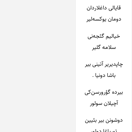
قایالی داغلاردان
دومان یوکسه‌لیر
خیالیم گئجه‌نی
سلامه گلیر
چاپدیریر آتینی بیر
باشا دونیا .
بیرده گؤرورسن‌کی
آچیلان سولور
دوشونن بیر بئیین
تورپاغا دولور