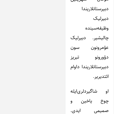
دبیرستانلاریندا
دبیرلیک
وظیفه‌سینده
چالیشیر. دبیرلیک
عؤمرونون سون
دؤورونو تبریز
دبیرستانلاریندا داوام
ائتدیریر.
او شاگیردلری‌ایله
چوخ یاخین و
صمیمی ایدی.