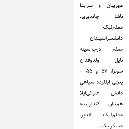
مهریبان و سرابدا
باشا چاتدیریر.
معلم‌لیک
دانشسراسیندان
معلم درجه‌سینه
نایل اولدوقدان
سونرا، ۵۴ و ۵۵ –
ینجی ایللرده سپاهی
دانش عنوانی‌ایلا
همدان کندلرینده
معلم‌لیک ائدیر.
عسکرلیک