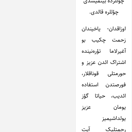
چؤللرده بیتمیشدی
چؤللره قالدی.
اوزاقدان- یاخیندان
زحمت چکیب بو
آغیرلاما تؤره‌نینده
اشتراک ائدن عزیز و
حورمتلی قوناقلار،
فورصتدن استفاده
ائدیب، حیاتا گؤز
یومان عزیز
یولداشیمیز
رحمتلیک آیت