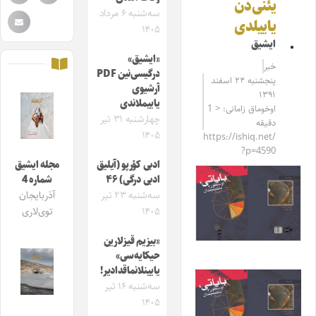
یئنی‌دن
سه‌شنبه ۶ مرداد
یاییلدی
۱۴۰۵
ایشیق
«ایشیق»
خبر
درگیسی‌نین PDF
پنجشنبه ۲۴ اسفند
آرشیوی
۱۳۹۱
یاییملاندی
اوخوماق زامانی: < 1
چهارشنبه ۳۱ تیر
دقیقه
۱۴۰۵
https://ishiq.net/
?p=4590
ادبی کؤرپو (آیلیق
مجله ایشیق
ادبی درگی) ۴۶
شماره 4
سه‌شنبه ۲۳ تیر
آذربایجان
۱۴۰۵
توی‌لاری
«بیزیم قیزلارین
حیکایه‌سی»
یایینلانماقدادیر!
سه‌شنبه ۱۶ تیر
۱۴۰۵