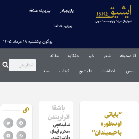
یازیچیلار
بیزیم‌له علاقه
بیزیم حاقدا
بوگون یکشنبه ۱۸ مرداد ۱۴۰۵
آنا صحیفه
شعر
خبر
حئکایه
مقاله‌
سس
یادداشت
دانیشیق
کیتاب
سند
باشقا
“بایاتی
اثرلریندن
اوسطوره
تدقیقاتچی
باخیمیندان”
«محرم ایماز»
وفات ائتدی