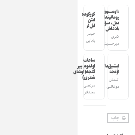
«اومسوق»
گوزگوده
رومانیندا
ایتن
دیل، سؤز،
ایل‌لر
یادداش
حیدر
کبری
بابایی
میرحسینی
ساعات
ایشیق‌دان
اولدوم بیر
اؤنجه
گئجه(اوشاق
شعری)
ائلمان
مرتضی
موغانلی
مجدفر
چاپ