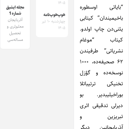
۱۴۰۵
“بایاتی اوسطوره
مجله ایشیق
شماره 1
هوپ‌هوپ‌نامه
باخیمیندان” کیتابی
آذربایجان
چهارشنبه ۱۰ تیر
معلم‌لری و
یئنی‌دن چاپ اولدو.
۱۴۰۵
تحصیل
کیتاب “موغام
مساله‌سی
نشریاتی” طرفیندن
۶۲ صحیفه‌ده، ۱۰۰۰
نوسخه‌ده و گؤزل
تخنیکی ترتیباتلا
بوراخیلیبدیر. بو
دیرلی تدقیقی اثری
تبریزین و
آذربایجانین دیگر