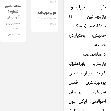
۱۴۰۵
نثر توپلوسونا
مجله ایشیق
شماره 1
هوپ‌هوپ‌نامه
یازیچی‌نین ۱۴
آذربایجان
چهارشنبه ۱۰ تیر
معلم‌لری و
۱۴۰۵
حئکایه‌سی(نیسگیل،
تحصیل
مساله‌سی
خانیش، بختیارلار،
خسته،
داغباشماغیم،
یاریش، بایراملیق،
غربت، نوبار ننه‌مین
یومورتالاری، قفیل
سورغو، قبرستان
احوالاتی، ایکی یول
وار، شورانلیق