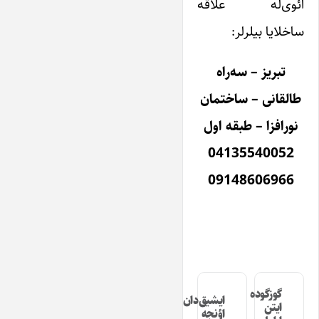
ائوی‌له علاقه
ساخلایا بیلرلر:
تبریز – سه‌راه
طالقانی – ساختمان
نورافزا – طبقه اول
04135540052
09148606966
گوزگوده
ایشیق‌دان
ایتن
اؤنجه