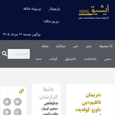
یازیچیلار
بیزیم‌له علاقه
بیزیم حاقدا
بوگون جمعه ۱۶ مرداد ۱۴۰۵
آنا صحیفه
شعر
خبر
حئکایه
مقاله‌
سس
یادداشت
دانیشیق
کیتاب
سند
باشقا
«نریمان
اثرلریندن
ناظیم»ین
تدقیقاتچی
«اوزو کوله‌یه»
«محرم ایماز»
وفات ائتدی