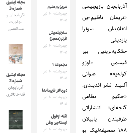
مجله ایشیق
آذربایجان یازیچیسی
تبریزیم منیم
شماره 3
چهارشنبه ۱۰ تیر
آذربایجان و
«نریمان ناظیم»ین
۱۴۰۵
مهاجرت
انقلابدان سونرا
مساله‌سی
سئچیلمیش
یازدیغی
اثرلر(معجز)
چهارشنبه ۱۰ تیر
حئکایه‌لرینین بیر
۱۴۰۵
قیسمی «اوزو
مجموعه ۱
چهارشنبه ۱۰ تیر
کوله‌یه» عنوانی
مجله ایشیق
۱۴۰۵
شماره 2
آلتیندا نشر ائدیلدی.
آذربایجان
دورنالار قاییداندا
قفه‌خانالاری
«حکیم نظامی
چهارشنبه ۱۰ تیر
۱۴۰۵
گنجه‌ای» انتشاراتی
ائله اوغول
طرفیندن یاییلان
ایسته‌ییر وطن
۱۸۸ صحیفه‌لیک بو
چهارشنبه ۱۰ تیر