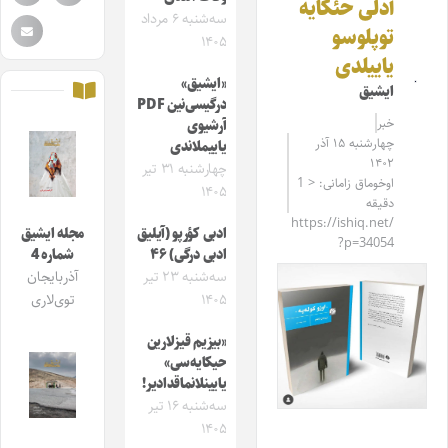
آدلی حئکایه
سه‌شنبه ۶ مرداد
توپلوسو
۱۴۰۵
یاییلدی
«ایشیق»
ایشیق
درگیسی‌نین PDF
خبر
آرشیوی
چهارشنبه ۱۵ آذر
یاییملاندی
۱۴۰۲
چهارشنبه ۳۱ تیر
اوخوماق زامانی: < 1
۱۴۰۵
دقیقه
https://ishiq.net/
ادبی کؤرپو (آیلیق
مجله ایشیق
?p=34054
ادبی درگی) ۴۶
شماره 4
سه‌شنبه ۲۳ تیر
آذربایجان
۱۴۰۵
توی‌لاری
«بیزیم قیزلارین
حیکایه‌سی»
یایینلانماقدادیر!
سه‌شنبه ۱۶ تیر
۱۴۰۵