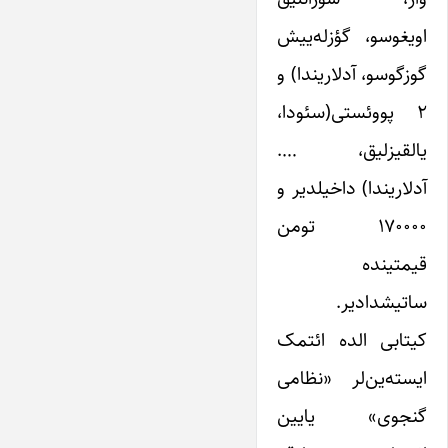
اویغوسو، گؤزله‌ییش
گوزگوسو، آدلاریندا) و
۲ پووئستی(سئودا،
یالقیزلیق، ….
آدلاریندا) داخیلدیر و
۱۷۰۰۰۰ تومن
قیمتینده
ساتیشدادیر.
کیتابی الده ائتمک
ایسته‌ین‌لر «نظامی
گنجوی» یایین