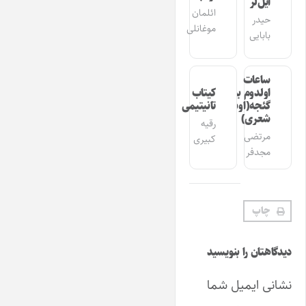
ایل‌لر
ائلمان
حیدر
موغانلی
بابایی
ساعات
اولدوم بیر
کیتاب
گئجه(اوشاق
تانیتیمی
شعری)
رقیه
مرتضی
کبیری
مجدفر
چاپ
دیدگاهتان را بنویسید
نشانی ایمیل شما