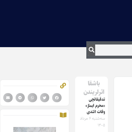
باشقا
اثرلریندن
تدقیقاتچی
«محرم ایماز»
وفات ائتدی
سه‌شنبه ۶ مرداد
۱۴۰۵