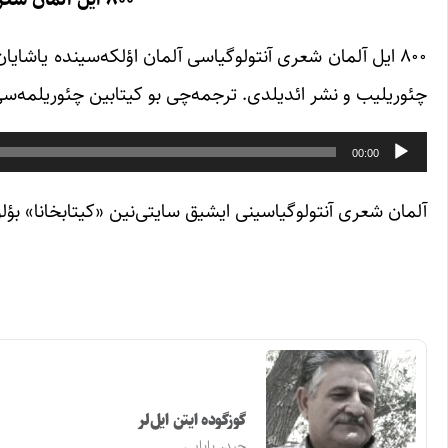
۸۰۰ ایل آلمان شعری آنتولوگیاسی آلمان اؤلکه‌سینده یاشای
چئوریلیب و نشر ائدیلدی. ترجمه‌چی بو کیتابین چئوریلمه‌سی ب
پخش‌کننده
00:00
صوت
آلمان شعری آنتولوگیاسینی ایشیق سایتی‌نین «کیتابخانا» بؤلو
گوزگوده ایتن ایل‌لر
حیدر بابایی