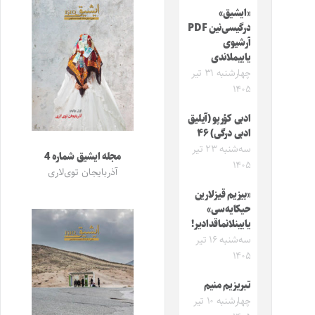
«ایشیق»
درگیسی‌نین PDF
آرشیوی
یاییملاندی
چهارشنبه ۳۱ تیر
۱۴۰۵
ادبی کؤرپو (آیلیق
ادبی درگی) ۴۶
سه‌شنبه ۲۳ تیر
مجله ایشیق شماره 4
۱۴۰۵
آذربایجان توی‌لاری
«بیزیم قیزلارین
حیکایه‌سی»
یایینلانماقدادیر!
سه‌شنبه ۱۶ تیر
۱۴۰۵
تبریزیم منیم
چهارشنبه ۱۰ تیر