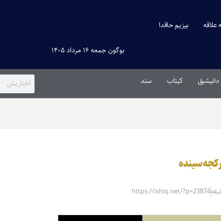
ه علاقه
بیزیم حاقدا
بوگون جمعه ۱۶ مرداد ۱۴۰۵
دانیشیق
کیتاب
سند
https://ishiq.net/?p=23874