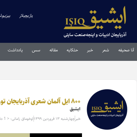
یازیچیلار
بیزیم‌ل
آنا صحیفه
شعر
خبر
حئکایه
مقاله‌
سس
یادداشت
۸۰۰ ایل آلمان شعری آذربایجان تورکجه‌سینده
ایشیق
خبر
چهارشنبه ۱۳ فروردین ۱۳۹۹
اوخوماق زامانی: < 1 دقیقه