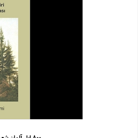
۸۰۰ ایل آلمان شعری آذربایجان تورکجه‌سینده