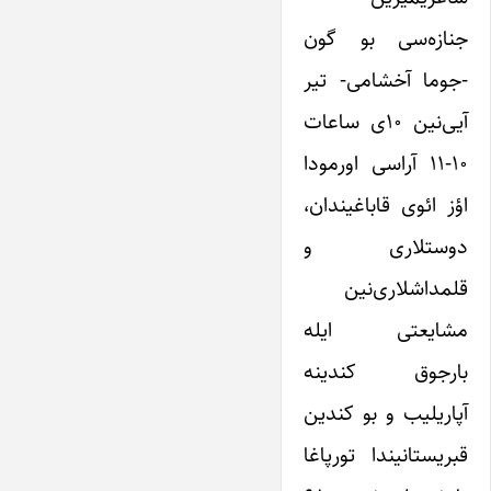
جنازه‌سی بو گون
-جوما آخشامی- تیر
آیی‌نین ۱۰ی ساعات
۱۰-۱۱ آراسی اورمودا
اؤز ائوی قاباغیندان،
دوستلاری و
قلمداشلاری‌نین
مشایعتی ایله
بارجوق کندینه
آپاریلیب و بو کندین
قبریستانیندا تورپاغا