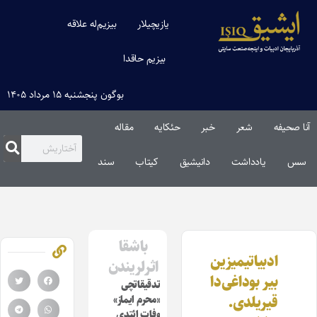
یازیچیلار
بیزیم‌له علاقه
بیزیم حاقدا
بوگون پنجشنبه ۱۵ مرداد ۱۴۰۵
آنا صحیفه
شعر
خبر
حئکایه
مقاله‌
سس
یادداشت
دانیشیق
کیتاب
سند
باشقا
ادبیاتیمیزین
اثرلریندن
بیر بوداغی‌دا
تدقیقاتچی
قیریلدی.
«محرم ایماز»
وفات ائتدی