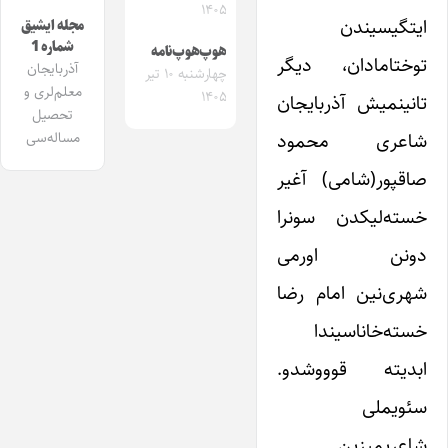
۱۴۰۵
ایتگیسیندن
مجله ایشیق
شماره 1
هوپ‌هوپ‌نامه
توختامادان، دیگر
آذربایجان
چهارشنبه ۱۰ تیر
معلم‌لری و
۱۴۰۵
تانینمیش آذربایجان
تحصیل
شاعری محمود
مساله‌سی
صاقپور(شامی) آغیر
خسته‌لیکدن سونرا
دونن اورمی
شهری‌نین امام رضا
خسته‌خاناسیندا
ابدیته قوووشدو.
سئویملی
شاعریمیزین