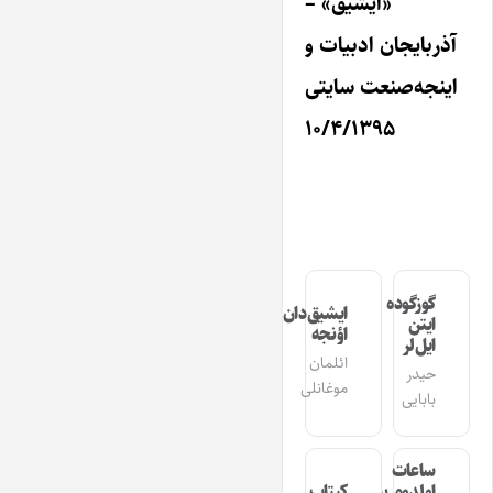
«ایشیق» –
آذربایجان ادبیات و
اینجه‌صنعت سایتی
۱۰/۴/۱۳۹۵
گوزگوده
ایشیق‌دان
ایتن
اؤنجه
ایل‌لر
ائلمان
حیدر
موغانلی
بابایی
ساعات
اولدوم بیر
کیتاب