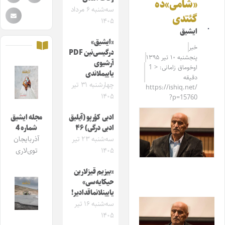
«شامی»ده
سه‌شنبه ۶ مرداد
گئتدی
۱۴۰۵
ایشیق
«ایشیق»
خبر
درگیسی‌نین PDF
پنجشنبه ۱۰ تیر ۱۳۹۵
آرشیوی
اوخوماق زامانی: < 1
یاییملاندی
دقیقه
چهارشنبه ۳۱ تیر
https://ishiq.net/
۱۴۰۵
?p=15760
ادبی کؤرپو (آیلیق
مجله ایشیق
ادبی درگی) ۴۶
شماره 4
سه‌شنبه ۲۳ تیر
آذربایجان
۱۴۰۵
توی‌لاری
«بیزیم قیزلارین
حیکایه‌سی»
یایینلانماقدادیر!
سه‌شنبه ۱۶ تیر
۱۴۰۵