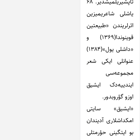
تاپشیریلمیشدیر. ۶۸
یاشلی شاعریمیزین
اثرلریندن «طبیعتین
قوینوندا(۱۳۶۹) و
«داشلی یول»(۱۳۸۴)
عنوانلی ایکی شعر
مجموعه‌سی
ایندییه‌دک ایشیق
اوزو گؤروبدور.
«ایشیق» سایتی
امکداشلاری آدیندان
بو ایتگینی حؤرمتلی