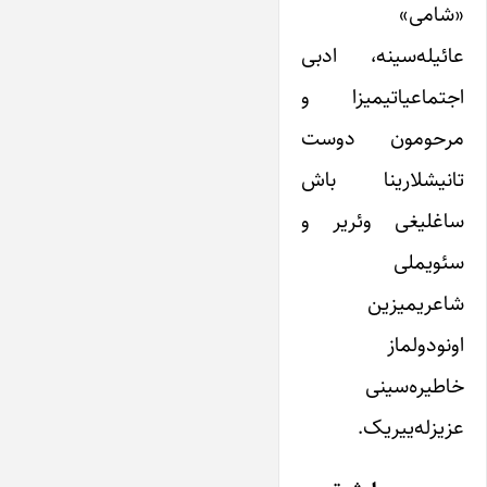
«شامی»
عائیله‌سینه، ادبی
اجتماعیاتیمیزا و
مرحومون دوست
تانیشلارینا باش
ساغلیغی وئریر و
سئویملی
شاعریمیزین
اونودولماز
خاطیره‌سینی
عزیزله‌ییریک.