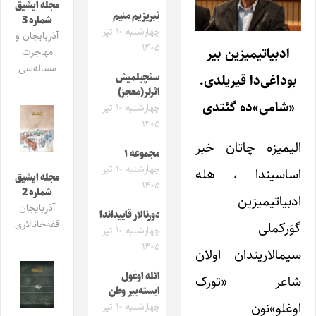
مجله ایشیق
تبریزیم منیم
شماره 3
چهارشنبه ۱۰ تیر
آذربایجان و
۱۴۰۵
ادبیاتیمیزین بیر
مهاجرت
مساله‌سی
سئچیلمیش
بوداغی‌دا قیریلدی.
اثرلر(معجز)
«شامی»ده گئتدی
چهارشنبه ۱۰ تیر
۱۴۰۵
الیمیزه چاتان خبر
مجموعه ۱
چهارشنبه ۱۰ تیر
اساسیندا ، هله
مجله ایشیق
۱۴۰۵
شماره 2
ادبیاتیمیزین
آذربایجان
دورنالار قاییداندا
قفه‌خانالاری
گؤرکملی
چهارشنبه ۱۰ تیر
۱۴۰۵
سیمالاریندان اولان
ائله اوغول
شاعر «تورک
ایسته‌ییر وطن
اوغلو»نون
چهارشنبه ۱۰ تیر