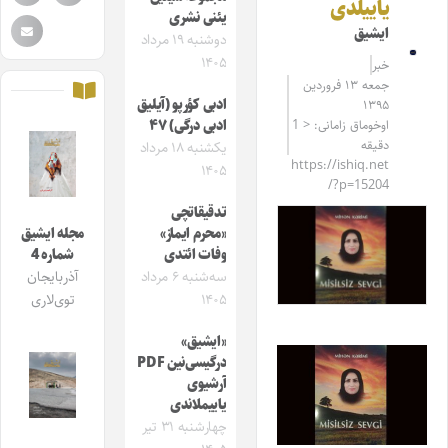
یاییلدی
یئنی نشری
ایشیق
دوشنبه ۱۹ مرداد
۱۴۰۵
خبر
جمعه ۱۳ فروردین
ادبی کؤرپو (آیلیق
۱۳۹۵
اوخوماق زامانی: < 1
ادبی درگی) ۴۷
دقیقه
یکشنبه ۱۸ مرداد
https://ishiq.net
۱۴۰۵
/?p=15204
تدقیقاتچی
«محرم ایماز»
مجله ایشیق
وفات ائتدی
شماره 4
سه‌شنبه ۶ مرداد
آذربایجان
۱۴۰۵
توی‌لاری
«ایشیق»
درگیسی‌نین PDF
آرشیوی
یاییملاندی
چهارشنبه ۳۱ تیر