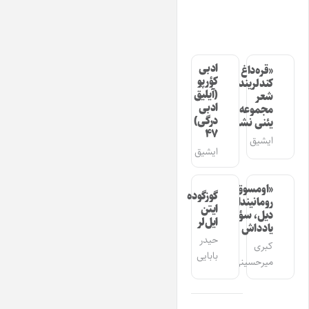
ادبی
«قره‌داغ
کؤرپو
کندلرینده»
(آیلیق
شعر
ادبی
مجموعه‌سینین
درگی)
یئنی نشری
۴۷
ایشیق
ایشیق
«اومسوق»
گوزگوده
رومانیندا
ایتن
دیل، سؤز،
ایل‌لر
یادداش
حیدر
کبری
بابایی
میرحسینی