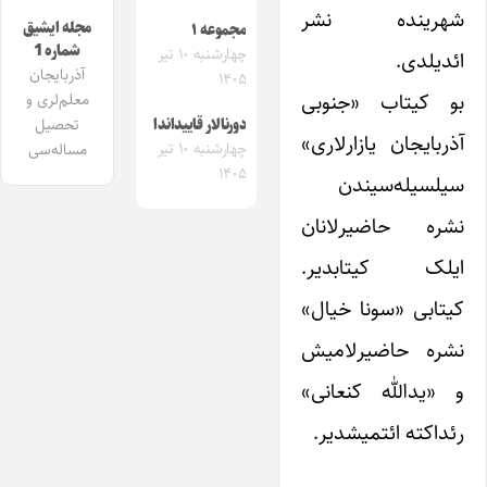
شهرینده نشر
مجله ایشیق
مجموعه ۱
شماره 1
چهارشنبه ۱۰ تیر
ائدیلدی.
آذربایجان
۱۴۰۵
بو کیتاب «جنوبی
معلم‌لری و
تحصیل
دورنالار قاییداندا
آذربایجان یازارلاری»
چهارشنبه ۱۰ تیر
مساله‌سی
۱۴۰۵
سیلسیله‌سیندن
نشره حاضیرلانان
ایلک کیتابدیر.
کیتابی «سونا خیال»
نشره حاضیرلامیش
و «یدالله کنعانی»
رئداکته ائتمیشدیر.