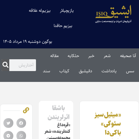
یازیچیلار
بیزیم‌له علاقه
بیزیم حاقدا
بوگون دوشنبه ۱۹ مرداد ۱۴۰۵
آنا صحیفه
شعر
خبر
حئکایه
مقاله‌
سس
یادداشت
دانیشیق
کیتاب
سند
باشقا
«میثیل‌سیز
اثرلریندن
سئوگی»
«قره‌داغ
باکی‌دا
کندلرینده» شعر
مجموعه‌سینین