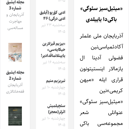
۱۴۰۵
مجله ایشیق
«میثیل‌سیز سئوگی»
شماره 3
ادبی کؤرپو (آیلیق
آذربایجان و
باکی‌دا یاییلدی
ادبی درگی) ۴۶
مهاجرت
سه‌شنبه ۲۳ تیر
مساله‌سی
۱۴۰۵
آذربایجان ملی علملر
«بیزیم قیزلارین
آکادئمیاسی‌نین
حیکایه‌سی»
یایینلانماقدادیر!
فضولی آدینا ال
سه‌شنبه ۱۶ تیر
یازمالار اینستیتونون
۱۴۰۵
مجله ایشیق
قراری ایله «میهن
شماره 2
تبریزیم منیم
آذربایجان
چهارشنبه ۱۰ تیر
کریمی»نین
قفه‌خانالاری
۱۴۰۵
«میثیل‌سیز سئوگی»
سئچیلمیش
عنوانلی شعر
اثرلر(معجز)
چهارشنبه ۱۰ تیر
مجموعه‌سی باکی
۱۴۰۵