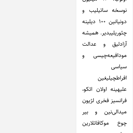
نوسخه ساتیلیب و
دونیانین ۱۰۰ دیلینه
چئوریلیبدیر. همیشه
آزادلیق و عدالت
مودافیعه‌چیسی و
سیاسی
افراطچیلیغین
علیهینه اولان ائکو،
فرانسیز فخری لژیون
میدالی‌نین و بیر
چوخ موکافاتلارین