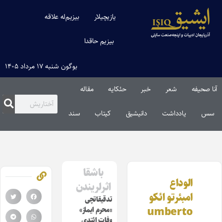
یازیچیلار
بیزیم‌له علاقه
بیزیم حاقدا
بوگون شنبه ۱۷ مرداد ۱۴۰۵
آنا صحیفه
شعر
خبر
حئکایه
مقاله‌
سس
یادداشت
دانیشیق
کیتاب
سند
باشقا
الوداع
اثرلریندن
امبئرتو ائکو
تدقیقاتچی
umberto
«محرم ایماز»
وفات ائتدی