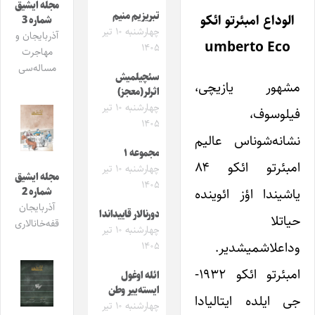
مجله ایشیق
تبریزیم منیم
الوداع امبئرتو ائکو
شماره 3
چهارشنبه ۱۰ تیر
آذربایجان و
umberto Eco
۱۴۰۵
مهاجرت
مساله‌سی
سئچیلمیش
مشهور یازیچی،
اثرلر(معجز)
چهارشنبه ۱۰ تیر
فیلوسوف،
۱۴۰۵
نشانه‌شوناس عالیم
مجموعه ۱
امبئرتو ائکو ۸۴
چهارشنبه ۱۰ تیر
مجله ایشیق
۱۴۰۵
یاشیندا اؤز ائوینده
شماره 2
آذربایجان
دورنالار قاییداندا
حیاتلا
قفه‌خانالاری
چهارشنبه ۱۰ تیر
وداعلاشمیشدیر.
۱۴۰۵
امبئرتو ائکو ۱۹۳۲-
ائله اوغول
ایسته‌ییر وطن
جی ایلده ایتالیادا
چهارشنبه ۱۰ تیر