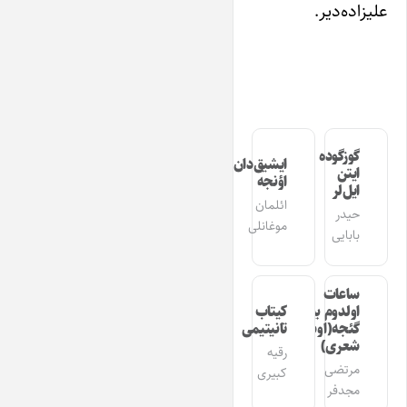
علیزاده‌دیر.
گوزگوده
ایشیق‌دان
ایتن
اؤنجه
ایل‌لر
ائلمان
حیدر
موغانلی
بابایی
ساعات
اولدوم بیر
کیتاب
گئجه(اوشاق
تانیتیمی
شعری)
رقیه
مرتضی
کبیری
مجدفر