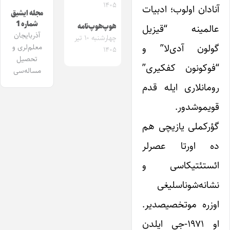
۱۴۰۵
آنادان اولوب؛ ادبیات
مجله ایشیق
شماره 1
هوپ‌هوپ‌نامه
عالمینه “قیزیل
آذربایجان
چهارشنبه ۱۰ تیر
گولون آدی‌لا” و
معلم‌لری و
۱۴۰۵
تحصیل
“فوکونون کفکیری”
مساله‌سی
رومانلاری ایله قدم
قویموشدور.
گؤرکملی یازیچی هم
ده اورتا عصرلر
ائستئتیکاسی و
نشانه‌شوناسلیغی
اوزره موتخصیصدیر.
او ۱۹۷۱-جی ایلدن