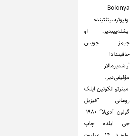
Bolonya
اونیوئرسیتئتینده
ایشله‌ییبدیر. او
جیمز جویس
حاقیندادا
آراشدیرمالار
مؤلیفی‌دیر.
امبئرتو ائکونین ایلک
رومانی “قیزیل
گولون آدی‌لا” ۱۹۸۰-
جی ایلده چاپ
اولوب؛ ۱۴ میلیون