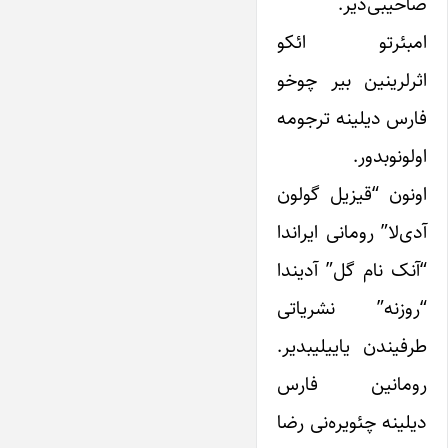
صاحیبی‌دیر.
امبئرتو ائکو
اثرلرینین بیر چوخو
فارس دیلینه ترجومه
اولونوبدور.
اونون “قیزیل گولون
آدی‌لا” رومانی ایراندا
“آنک نام گل” آدیندا
“روزنه” نشریاتی
طرفیندن یاییلیبدیر.
رومانین فارس
دیلینه چئویره‌نی رضا