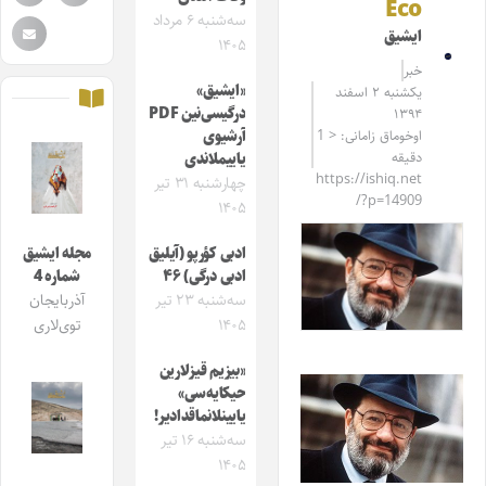
Eco
سه‌شنبه ۶ مرداد
ایشیق
۱۴۰۵
خبر
«ایشیق»
یکشنبه ۲ اسفند
درگیسی‌نین PDF
۱۳۹۴
اوخوماق زامانی: < 1
آرشیوی
دقیقه
یاییملاندی
https://ishiq.net
چهارشنبه ۳۱ تیر
/?p=14909
۱۴۰۵
ادبی کؤرپو (آیلیق
مجله ایشیق
ادبی درگی) ۴۶
شماره 4
سه‌شنبه ۲۳ تیر
آذربایجان
۱۴۰۵
توی‌لاری
«بیزیم قیزلارین
حیکایه‌سی»
یایینلانماقدادیر!
سه‌شنبه ۱۶ تیر
۱۴۰۵