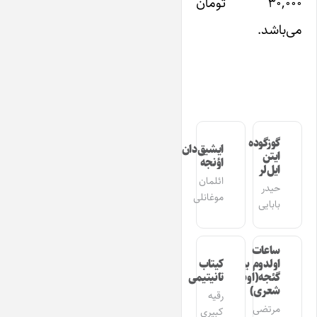
۳۰,۰۰۰ تومان
می‌باشد.
گوزگوده
ایشیق‌دان
ایتن
اؤنجه
ایل‌لر
ائلمان
حیدر
موغانلی
بابایی
ساعات
اولدوم بیر
کیتاب
گئجه(اوشاق
تانیتیمی
شعری)
رقیه
مرتضی
کبیری