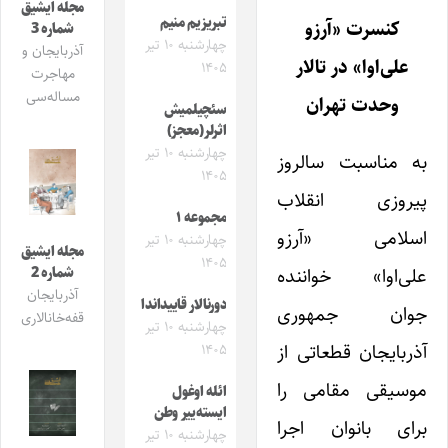
مجله ایشیق
تبریزیم منیم
کنسرت «آرزو
شماره 3
چهارشنبه ۱۰ تیر
آذربایجان و
علی‌اوا» در تالار
۱۴۰۵
مهاجرت
مساله‌سی
وحدت تهران
سئچیلمیش
اثرلر(معجز)
چهارشنبه ۱۰ تیر
به مناسبت سالروز
۱۴۰۵
پیروزی انقلاب
مجموعه ۱
اسلامی «آرزو
چهارشنبه ۱۰ تیر
مجله ایشیق
۱۴۰۵
علی‌اوا» خواننده
شماره 2
آذربایجان
دورنالار قاییداندا
جوان جمهوری
قفه‌خانالاری
چهارشنبه ۱۰ تیر
آذربایجان قطعاتی از
۱۴۰۵
موسیقی مقامی را
ائله اوغول
ایسته‌ییر وطن
برای بانوان اجرا
چهارشنبه ۱۰ تیر