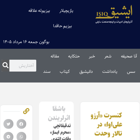
یازیچیلار
بیزیم‌له علاقه
بیزیم حاقدا
بوگون جمعه ۱۶ مرداد ۱۴۰۵
آنا صحیفه
شعر
خبر
حئکایه
مقاله‌
سس
یادداشت
دانیشیق
کیتاب
سند
باشقا
کنسرت «آرزو
اثرلریندن
علی‌اوا» در
تدقیقاتچی
تالار وحدت
«محرم ایماز»
وفات ائتدی