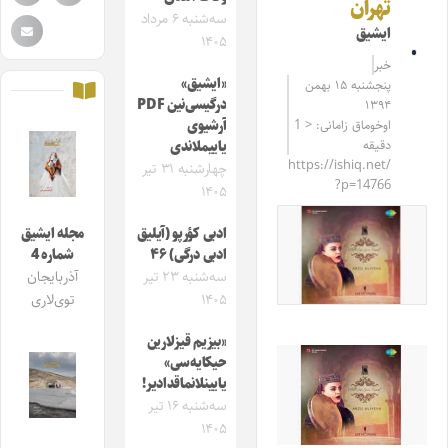
تهران
سه‌شنبه ۶ مرداد
ایشیق
۱۴۰۵
خبر
«ایشیق»
پنجشنبه ۱۵ بهمن
درگیسی‌نین PDF
۱۳۹۴
اوخوماق زامانی: < 1
آرشیوی
دقیقه
یاییملاندی
https://ishiq.net/
چهارشنبه ۳۱ تیر
?p=14766
۱۴۰۵
ادبی کؤرپو (آیلیق
مجله ایشیق
ادبی درگی) ۴۶
شماره 4
سه‌شنبه ۲۳ تیر
آذربایجان
۱۴۰۵
توی‌لاری
«بیزیم قیزلارین
حیکایه‌سی»
یایینلانماقدادیر!
سه‌شنبه ۱۶ تیر
۱۴۰۵