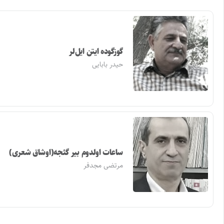
گوزگوده ایتن ایل‌لر
حیدر بابایی
ساعات اولدوم بیر گئجه(اوشاق شعری)
مرتضی مجدفر