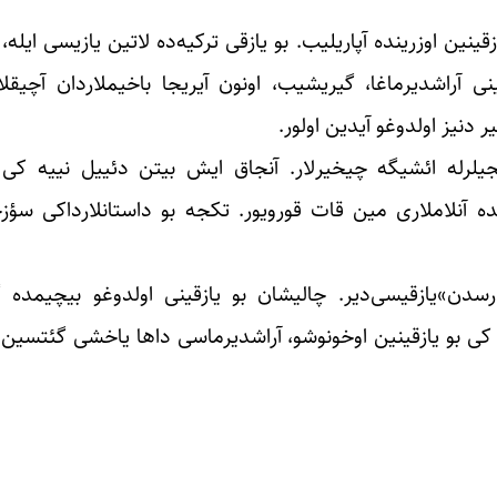
ازقینین اوزرینده آپاریلیب. بو یازقی ترکیه‌ده لاتین یازیسی ایله
نی آراشدیرماغا، گیریشیب، اونون آیریجا باخیملاردان آچیقلا
ر دنیز اولدوغو آیدین اولور.
جیلرله ائشیگه چیخیرلار. آنجاق ایش بیتن دئییل نییه کی بو
 آنلاملاری مین قات قورویور. تکجه بو داستانلارداکی سؤزجو
رسدن»یازقیسی‌دیر. چالیشان بو یازقینی اولدوغو بیچیمده گ
 کی بو یازقینین اوخونوشو، آراشدیرماسی داها یاخشی گئتسین