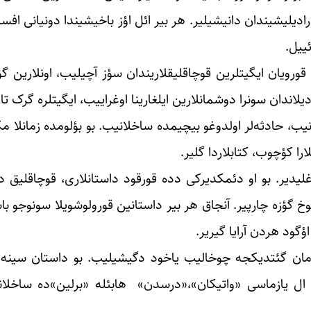
ادیلیشیندان دانیشیلیر. هر بیر ائل اؤز باخیشیندا دونیانی افسانه
ئییل.
 قورویان ایگیتلرین قوچاقلیقلاریندان سؤز آچیلیب، اونلارین گ
یلاندان سونرا دوشمانلارین ایلغارینا اوغراییب، ایگیتلره گرک تاپ
انیب، حادثه‌لر اولدوغو بیچیمده ساخلانیب. بو بؤلومده زمانلا م
لارا کؤچوب، کتابلاردا گلیر.
لیدیر. بو او دئمکدیرکی دده قورقود داستانلاری، قوچاقلیق داس
زه چارپیر. آنجاق هر بیر داستانین قورولوشویلا سونوجو باشق
ؤگود هردن آرایا گیریر.
امان گئتدیکجه چوخالیب یاخود دگیشیلیب. بو داستان سینه‌لر
 ال یازماسی «واتیکان»،«درسدن» هابئله «برلین»ده ساخلانی