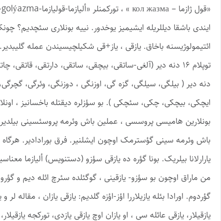
ایندی باشقا دیللریله ‏ایشیمیز یوخدور. نییه بونلاری سئچدیم؟ چونک
ایچکی، بیچکی، چکی، سئچکی ). بو ‏سؤزلره دیقتله باخسانیز ، اونلار
بونلارین ‏هامیسی پروسسی ، عملین باش وئرمه پروسئسینی بیلدیری
باش وئرمه سینی گؤسترمک اوچون ایشلنیر. فرق ‏بورادادیر. هرگاه بی
یارارلانا بیلریک. ‏بونا گؤره ده یازقی سؤزو (دستنویس) ألیازما معناس
من ماراق اوچون بو سؤزو- یازقینی ، گوگئلده سئرچ ائله دیم و ‏گؤ
گؤردوم. اورادا بئله یازیلاررا اؤز-اؤزه گلدیم: ‏یازقی یازان ، مقاله لر 
یازقیلار، ‏یازقی عائله سی ، او یازان اوچ یازقی یازدی، تورکجه یازقیل