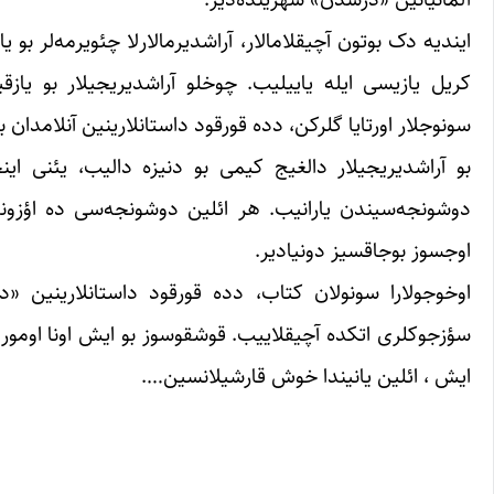
ایندیه دک بوتون آچیقلامالار، آراشدیرمالارلا چئویرمه‌لر بو ی
کریل یازیسی ایله یاییلیب. چوخلو آراشدیریجیلار بو یازقی
سونوجلار اورتایا گلرکن، دده قورقود داستانلارینین آنلامدان بی
بو آراشدیریجیلار دالغیج کیمی بو دنیزه دالیب، یئنی این
دوشونجه‌سیندن یارانیب. هر ائلین دوشونجه‌سی ده اؤزونده
اوجسوز بوجاقسیز دونیادیر.
اوخوجولارا سونولان کتاب، دده قورقود داستانلارینین «د
سؤزجوکلری اتکده آچیقلاییب. قوشقوسوز بو ایش اونا اومور
ایش ، ائلین یانیندا خوش قارشیلانسین….