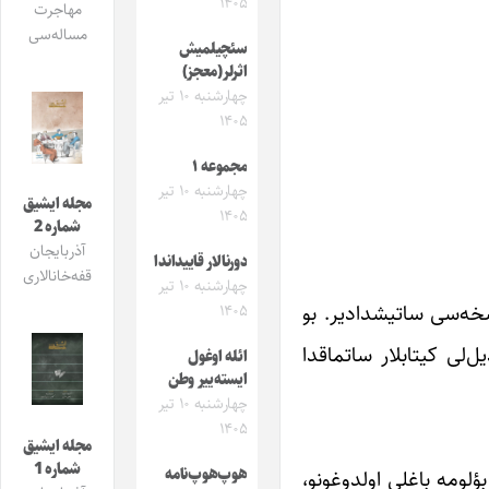
۱۴۰۵
مهاجرت
مساله‌سی
سئچیلمیش
اثرلر(معجز)
چهارشنبه ۱۰ تیر
۱۴۰۵
مجموعه ۱
چهارشنبه ۱۰ تیر
مجله ایشیق
۱۴۰۵
شماره 2
آذربایجان
دورنالار قاییداندا
قفه‌خانالاری
چهارشنبه ۱۰ تیر
ن درسدن نوسخه‌سی ساتیشدادیر. بو
۱۴۰۵
نده آنا دیل‌لی کیتابلار ساتماقدا
ائله اوغول
ایسته‌ییر وطن
چهارشنبه ۱۰ تیر
۱۴۰۵
مجله ایشیق
شماره 1
ؤلومه باغلی اولدوغونو،
هوپ‌هوپ‌نامه