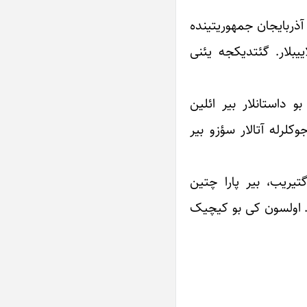
، آذربایجان جمهوریتینده
ییبلار. گئتدیکجه یئنی
 داستانلار بیر ائلین
کلرله آتالار سؤزو بیر
تیریب، بیر پارا چتین
. اولسون کی بو کیچیک