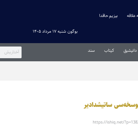
ه علاقه
بیزیم حاقدا
بوگون شنبه ۱۷ مرداد ۱۴۰۵
دانیشیق
کیتاب
سند
وسخه‌سی ساتیشدادیر
https://ishiq.net/?p=138