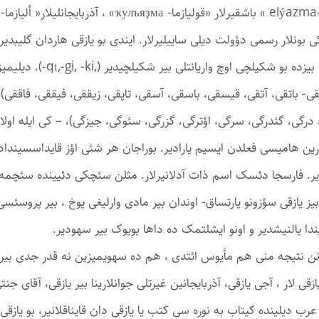
ی بونلار رسمی دؤولت ‏دیلی ساییلیرلار. ایندی بو یازقی هاردان گلیبدی
‏ائتیمولوژیسنه باخاق. یازقی ، یاز+قی شکیلچیس
ین هامیسی فعلدن ایسیم یارادیر. ‏بوراجان هر شئی اؤز قایداسسیندادیر
ر. فارسجا ‏دئسک اسم ذات آدلانیرلار. مثلن سئچکی دئیینده سئچمه 
ز یازقی سؤزونو یارتساق- اوندان بیر مادی ‏وارلیغی یوخ ، بیر پروسئس
یندا یالنیشدیر و ‏اونو ایشلتمک ده داها بویوک بیر سهودیر. ‏
رونن نتیجه منی هم مأیوس ائتدی ، هم ده سهویمیزین نه قدر جدی ‏بیر 
و یازقی لار ، آجی یازقی، آذربایجانین غیرتلی ‏جوانلارینا بیر یازقی، آقای 
ار، ‏عرب دیلینده کیتاب به نوره سی کتب یا یازقی دان قایناقلانیر، بو یا