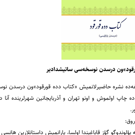
رقود»ون درسدن نوسخه‌سی ساتیشدادیر
ع شاهمرسی‌ طرفیندن ۱۳۹۲ینجی ایلده ۱۵۱ صحیفه‌ده نشره حاضیرلانمیش «کتاب دده قورقود»و
 «تک درخت» نشریاتی واسطه‌سیه ۵۰۰ نوسخه‌ده چاپ اولموش و اونو تهران و آذربایجانین شهرلری
ر.
روق:
 بؤلوندوگو گؤز قاباغیندا اولسا، یارانمیش داستانلارین هانسی ب