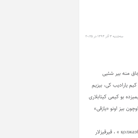
سه‌شنبه ۳ آذر ۱۳۹۴ در ۲۰:۲۵
جاق منه بیر شئیی
 کیم یارادیب کی، بیزیم
میزده بو کیمی کیتابلاری
چون بیز اونو ‏‏«یازقی»
تورکییه ده بوجور کیتاربلاری «یازما- ‏yazma‏» ، اوزبکلر «قول ‏یازما-‏qolyqzma‏ »، تاتارلار « قول یازما -‏‎« кулъязма‏ ‏قازاخلار «قول ژازبا- ‏қолжазба‏ » ، قیرقیزلار