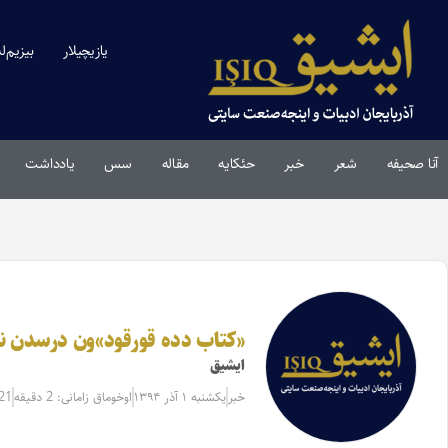
یازیچیلار
بیزیم‌ل
آنا صحیفه
شعر
خبر
حئکایه
مقاله‌
سس
یادداشت
«کتاب دده قورقود»ون درسدن ن
ایشیق
خبر
یکشنبه ۱ آذر ۱۳۹۴
اوخوماق زامانی: 2 دقیقه
21