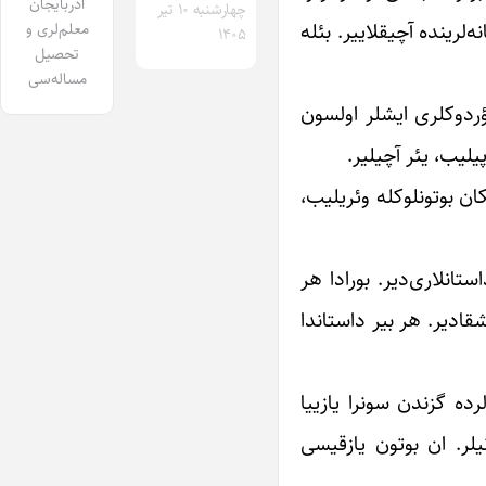
آذربایجان
چهارشنبه ۱۰ تیر
‌لرینده آچیقلاییر. بئله
معلم‌لری و
۱۴۰۵
تحصیل
مساله‌سی
ؤردوکلری ایشلر اولسون
یلیب، یئر آچیلیر.
کان بوتونلوکله وئریلیب،
تانلاری‌دیر. بورادا هر
ادیر. هر بیر داستاندا
ده گزندن سونرا یازییا
لر. ان بوتون یازقیسی