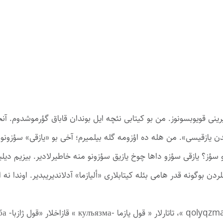
ینی ‏قویوبسونوز. من بو کیتابی نئچه ایل بوندان قاباق گؤرموشدوم. ‏آن
سدن یازقیسی». من هله ده اؤزومه گله ‏بیلمیرم؛ آخی بو «یازقی» سؤزونو
بو سؤز؟ یازقی سؤزو داها چوخ یازیق سؤزونو منه خاطیرلادیر. ‏بیزیم دیلی
دن بوگونه قدر هامی بئله ‏کیتابلاری «ألیازما» آدلاندیریبدیر. اوندا نه او