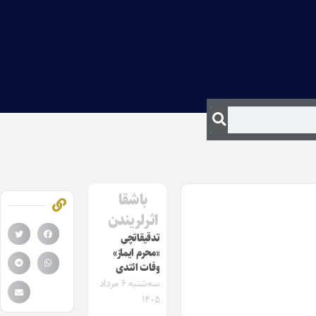
باشقا
اثرلریندن
تدقیقاتچی
«محرم ایماز»
وفات ائتدی
سه‌شنبه ۶ مرداد
۱۴۰۵