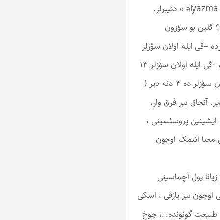
«قول ژازما – ‏кол жазма‏ » ، تورکمنلر «ألیازما-قولیازما-‏‎ elýazma-‎golýazma‏» باشقیرلار «قولیازما- ‏ҡулъяҙма‏» ، ‏آذربایجانلیلار« ألیازما- ‏əlyazma‏ » دئییرلر.
ر؟ گلین بو سؤزون
یندن عمله گلیبدیر. ‏بیزده بو شکیلچی اوچ واریانتلی بیر شکیلچیدیر (‏‎-qı,-gi, -ki,‎‏). ‏دیلیمیزده –قی ایله اولان سؤزلر
توپلام ۱۶ دنه دیر (آلغی-ساتقی، ‏بیچقی، ساتقی، دارتقی، قاتقی، چاتقی- باتقی، آتقی، قیسقی، باسقی، ‏آسقی، تاپقی، زیققی، فیققی، فاققی)، -گی ایله اولان سؤزلر ۱۴
دنه ‏دیر ( بیلگی، سیلگی، گزه گی، اوزنگی ، دوزنگی، وئرگی، گچرگی، ‏درگی، گئدرگی، سرگی، اؤترگی، گزرگی، سئوگی، جیزگی)، – کی ‏ایله اولان سؤزلر ده ۴ دنه دیر (
. آنجاق بیر فرق وار،
ایشینین ‏پروسئسینی ،
ی معنا ائتمک اوچون
زیانا یول آچماسینی
جنتی اوچون بیر یازقی ، اسکی
زقی ‏طبیعت گونونده…، چوخ