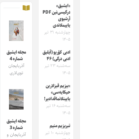
«ایشیق»
درگیسی‌نین PDF
آرشیوی
یاییملاندی
چهارشنبه ۳۱ تیر
۱۴۰۵
ادبی کؤرپو (آیلیق
مجله ایشیق
ادبی درگی) ۴۶
شماره 4
سه‌شنبه ۲۳ تیر
آذربایجان
۱۴۰۵
توی‌لاری
«بیزیم قیزلارین
حیکایه‌سی»
یایینلانماقدادیر!
سه‌شنبه ۱۶ تیر
۱۴۰۵
مجله ایشیق
تبریزیم منیم
شماره 3
چهارشنبه ۱۰ تیر
آذربایجان و