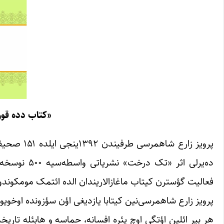
«کتاب دده قو
پرویز زار
ده‌یرلی اثر
فعالیت گؤسترن کیتاب ماغازالاریندان الده ائتمک مومکوندو
پرویز زارع شاهمرسی‌‌نین کیتابا یازدیغی اؤن سؤزونده اوخویو
هر بیر ائلین اؤتگی اوچ یئره افسانه، حماسه و هابئله تاریخه