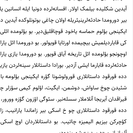
آیدین شکلیده بیلمک اولار. افسانه‌لرده دونیا ایله انسانین یار
بیر دورومدا حادثه‌لرینیئریله اولان چاغی بوتونلوکده آیدین د
ایکینجی بؤلوم حماسه یاخود قوچاقلیق‌دیر. بو بؤلومده ائلی
کی قاباردیلمیش بیچیمده اورتایا قویولور. بو دورومدا ائل یاراد
اوچونجو بؤلومده ائل تاریخه آیاق قویور. بو دورومدا یازی یار
حادثه‌لرده قابارما ایشی آزدیر. بورادا داستانلار سینه‌لردن یازی
دده قورقود داستانلاری قورولوشونا گؤره ایکینجی بؤلومه باغ
شئیدن چوخ ساواش، دوشمن، ایگیت، اؤلوم کیمی سؤزلر چوخ گؤ
قیراقدان آیریجا آنلاملار سسله‌نیر. سئوگی اؤزون گؤزه وورور، ا
دده قورقود داستانلاری چو خ اسکی بیر زاماندا یارانیب، ز
کؤچرکن بیزیم الیمیزه چاتیب. بو داستانلاردان اوچ اسکی
آلمانیانین «درسدن» شهرینده‌دیر.