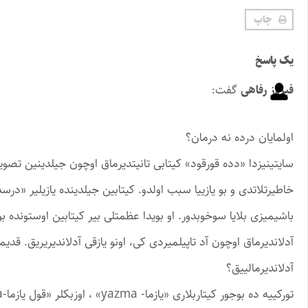
چاپ
یک پاسخ
فیروز رفاهی
گفت:
اولمایان درده نه درمان؟
سایتینیزدا «دده قورقود» کیتابی تانیتدیرماق اوچون جیلدینین تصویر
خاطیرتلاتدی و بو یازییا سبب اولدو. کیتابین ‏جیلدینده یازیلیر «در
‏باشیمیزی بلایا سوخوبدور. او بویدا عظمتلی بیر کیتابین اوستونده ‏
آدلاندیرماق اوچون آد تاپیلمیردی ‏کی، اونو یازقی آدلاندیریریق. قدیملر
آدلاندیرمالییق؟ ‏