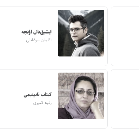
ایشیق‌دان اؤنجه
ائلمان موغانلی
کیتاب تانیتیمی
رقیه کبیری