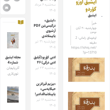
ایشیق اوزو
سه‌شنبه ۶ مرداد
گؤردو
۱۴۰۵
ایشیق
«ایشیق»
خبر
درگیسی‌نین PDF
چهارشنبه ۲۰ آبان
آرشیوی
۱۳۹۴
یاییملاندی
اوخوماق زامانی: 2
چهارشنبه ۳۱ تیر
دقیقه
۱۴۰۵
https://ishiq.net/
?p=13710
ادبی کؤرپو (آیلیق
مجله ایشیق
ادبی درگی) ۴۶
شماره 4
سه‌شنبه ۲۳ تیر
آذربایجان
۱۴۰۵
توی‌لاری
«بیزیم قیزلارین
حیکایه‌سی»
یایینلانماقدادیر!
سه‌شنبه ۱۶ تیر
۱۴۰۵