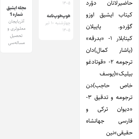
حاضیرلانان دؤرد
۱۴۰۵
مجله ایشیق
کیتاب ایشیق اوزو
شماره 1
هوپ‌هوپ‌نامه
آذربایجان
چهارشنبه ۱۰ تیر
گؤردو. یاییلان
معلم‌لری و
۱۴۰۵
تحصیل
کیتابلار ۱- «بدرقه»
مساله‌سی
(یاشار کمال)دان
ترجومه ۲- «قوتادغو
بیلیک»(یوسف
خاص حاجب)دن
ترجومه و تدقیق ۳-
«دیوان ترکی و
فارسی جهانشاه
حقیقی»‌نین