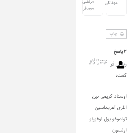
مرتضی
موغانلی
مجدفر
چاپ
۲ پاسخ
جمعه ۲۹ آبان
ریاحی فر
۱۳۹۴ در ۱۲:۱۹
گفت:
اوستاد کریمی نین
اللری آغریماسین
توتدوغو یول اوغورلو
اولسون