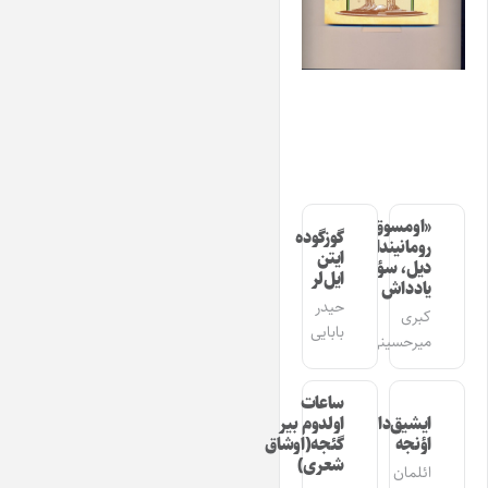
«اومسوق»
گوزگوده
رومانیندا
ایتن
دیل، سؤز،
ایل‌لر
یادداش
حیدر
کبری
بابایی
میرحسینی
ساعات
ایشیق‌دان
اولدوم بیر
اؤنجه
گئجه(اوشاق
شعری)
ائلمان