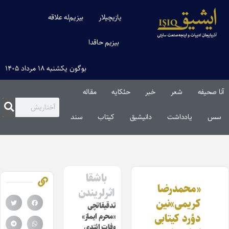
یازیچیلار
بیزیم‌له علاقه
بیزیم حاقدا
بوگون یکشنبه ۱۸ مرداد ۱۴۰۵
آنا صحیفه
شعر
خبر
حئکایه
مقاله‌
سس
یادداشت
دانیشیق
کیتاب
سند
باشقا
«محمدرضا
اثرلریندن
کریمی»‌نین
تدقیقاتچی
دؤرد کیتابی
«محرم ایماز»
وفات ائتدی