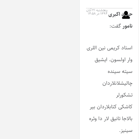
پنجشنبه ۲۱ آبان
حمید اکبری
۱۳۹۴ در ۱۴:۵۸
نامور
گفت:
استاد کریمی نین اللری
وار اولسون. ایشیق
سیته سینده
چالیشلانلاردان
تشکورلر
کاشکی کتابلاردان بیر
بالاجا تانیق لار دا وئره
سینیز.