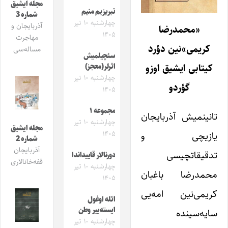
مجله ایشیق
تبریزیم منیم
شماره 3
چهارشنبه ۱۰ تیر
آذربایجان و
«محمدرضا
۱۴۰۵
مهاجرت
کریمی»‌نین دؤرد
مساله‌سی
سئچیلمیش
کیتابی ایشیق اوزو
اثرلر(معجز)
چهارشنبه ۱۰ تیر
گؤردو
۱۴۰۵
مجموعه ۱
تانینمیش آذربایجان
چهارشنبه ۱۰ تیر
مجله ایشیق
۱۴۰۵
یازیچی و
شماره 2
آذربایجان
تدقیقاتچیسی
دورنالار قاییداندا
قفه‌خانالاری
چهارشنبه ۱۰ تیر
محمدرضا باغبان
۱۴۰۵
کریمی‌نین امه‌یی
ائله اوغول
ایسته‌ییر وطن
سایه‌سینده
چهارشنبه ۱۰ تیر