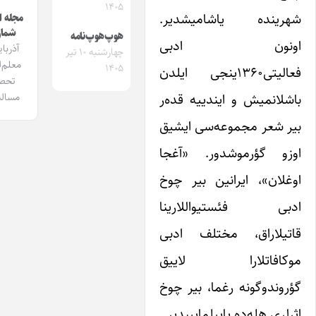
۱۴۰۵
ینده یاشامیشدیر.
مجله ایشیق
شماره 1
هوپ‌هوپ‌نامه
نون ادبی
آذربایجان
چهارشنبه ۱۰ تیر
معلم‌لری و
۱۴۰۵
فعالیتی۱۳۶۰ینجی ایلدن
تحصیل
انمیش و ایندییه قده‌ر
مساله‌سی
شعر مجموعه‌سی ایشیق
 گؤرموشدور. «آغجا
ان»، ایرانین بیر چوخ
ی فئستیواللارینا
لاراق، مختلف ادبی
افاتلارا لاییق
ندوگونه رغما، بیر چوخ
ی هله‌ده یاییلماییبدیر.