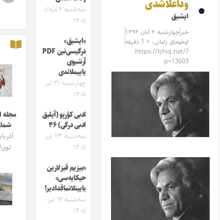
وداعلاشدی
سه‌شنبه ۶ مرداد
ایشیق
۱۴۰۵
خبر
چهارشنبه ۶ آبان ۱۳۹۴
«ایشیق»
اوخوماق زامانی: < 1 دقیقه
درگیسی‌نین PDF
https://ishiq.net/?
p=13603
آرشیوی
یاییملاندی
چهارشنبه ۳۱ تیر
۱۴۰۵
ادبی کؤرپو (آیلیق
مجله ایشیق
ادبی درگی) ۴۶
شماره 4
سه‌شنبه ۲۳ تیر
آذربایجان
۱۴۰۵
توی‌لاری
«بیزیم قیزلارین
حیکایه‌سی»
یایینلانماقدادیر!
سه‌شنبه ۱۶ تیر
۱۴۰۵