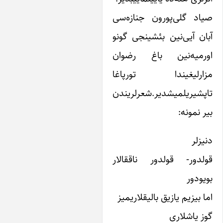
 گلی‌پورون جنازه‌سی
 آیی‌نین بئشینجی گونو
میه‌نین باغ رضوان
رلیغیندا تورپاغا
یریلمیشدیر.شعرلریندن
مونه:
ر
ور- قولدور ناققالار
ور
یزیم یازیق بالیقلاریمیز
یاشلاری