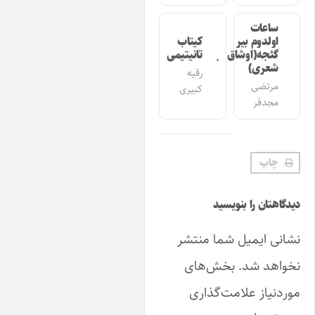
ساعات
اولدوم بیر
کیتاب
گئجه(اوشاق
تانیتیمی
شعری)
رقیه
مرتضی
کبیری
مجدفر
چاپ
هتان را بنویسید
ی ایمیل شما منتشر
هد شد.
بخش‌های
نیاز علامت‌گذاری