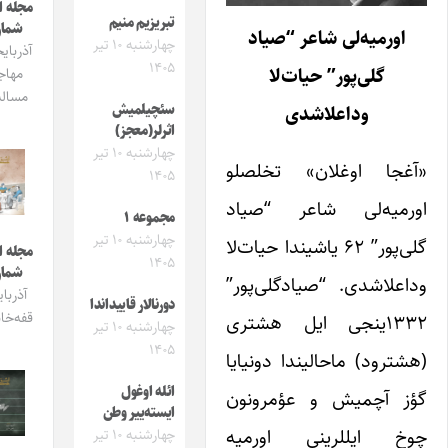
مجله ایشیق
تبریزیم منیم
شماره 3
رمیه‌لی شاعر “صیاد
چهارشنبه ۱۰ تیر
آذربایجان و
۱۴۰۵
گلی‌پور” حیات‌لا
مهاجرت
مساله‌سی
وداعلاشدی
سئچیلمیش
اثرلر(معجز)
چهارشنبه ۱۰ تیر
جا اوغلان» تخلصلو
۱۴۰۵
میه‌لی شاعر “صیاد
مجموعه ۱
چهارشنبه ۱۰ تیر
گلی‌پور” ۶۲ یاشیندا حیات‌لا
مجله ایشیق
۱۴۰۵
شماره 2
لاشدی. “صیادگلی‌پور”
آذربایجان
دورنالار قاییداندا
قفه‌خانالاری
۱۳۳۲ینجی ایل هشتری
چهارشنبه ۱۰ تیر
۱۴۰۵
رود) ماحالیندا دونیایا
ائله اوغول
 آچمیش و عؤمرونون
ایسته‌ییر وطن
 ایللرینی اورمیه
چهارشنبه ۱۰ تیر