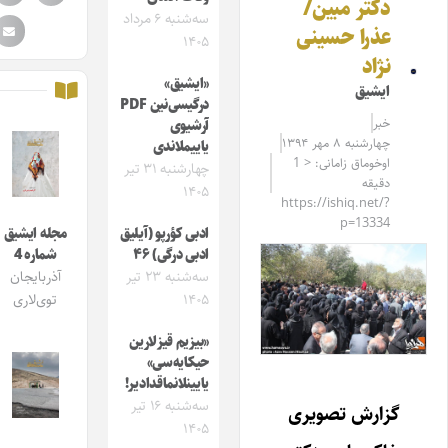
دکتر مبین/
سه‌شنبه ۶ مرداد
عذرا حسینی
۱۴۰۵
نژاد
«ایشیق»
ایشیق
درگیسی‌نین PDF
خبر
آرشیوی
چهارشنبه ۸ مهر ۱۳۹۴
یاییملاندی
اوخوماق زامانی: < 1
چهارشنبه ۳۱ تیر
دقیقه
۱۴۰۵
https://ishiq.net/?
p=13334
ادبی کؤرپو (آیلیق
مجله ایشیق
ادبی درگی) ۴۶
شماره 4
سه‌شنبه ۲۳ تیر
آذربایجان
۱۴۰۵
توی‌لاری
«بیزیم قیزلارین
حیکایه‌سی»
یایینلانماقدادیر!
سه‌شنبه ۱۶ تیر
گزارش تصویری
۱۴۰۵