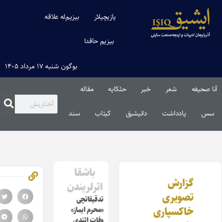
یازیچیلار
بیزیم‌له علاقه
بیزیم حاقدا
بوگون شنبه ۱۷ مرداد ۱۴۰۵
ا صحیفه
شعر
خبر
حئکایه
مقاله‌
س
یادداشت
دانیشیق
کیتاب
سند
باشقا
گزارش
اثرلریندن
تصویری
تدقیقاتچی
خاکسپاری
«محرم ایماز»
وفات ائتدی