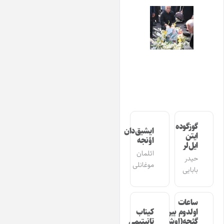
گوزگوده
ایشیق‌دان
ایتن
اؤنجه
ایل‌لر
ائلمان
حیدر
موغانلی
بابایی
ساعات
اولدوم بیر
کیتاب
گئجه(اوشاق
تانیتیمی