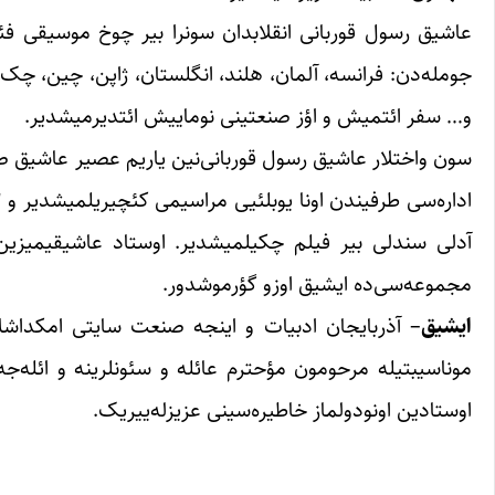
عاشیق رسول قوربانی انقلابدان سونرا بیر چوخ موسیقی فئستی
جومله‌دن: فرانسه، آلمان، هلند، انگلستان، ژاپن، چین، چک، 
و… سفر ائتمیش و اؤز صنعتینی نوماییش ائتدیرمیشدیر.
سون واختلار عاشیق رسول قوربانی‌نین یاریم عصیر عاشیق صن
آدلی سندلی بیر فیلم چکیلمیشدیر. اوستاد عاشیقیمیزین ا
مجموعه‌سی‌ده ایشیق اوزو گؤرموشدور.
ایشیق
– آذربایجان ادبیات و اینجه صنعت سایتی امکداشلا
موناسیبتیله مرحومون مؤحترم عائله و سئونلرینه و ائله‌
اوستادین اونودولماز خاطیره‌سینی عزیزله‌ییریک.