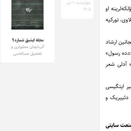
چهارشنبه ۱۰ تیر
که‌لرینه او
۱۴۰۵
اوی، تورکیه
مجله ایشیق شماره 1
انین ارشاد
آذربایجان معلم‌لری و
ی ائتدیرن «دده رسول»
تحصیل مساله‌سی
» آدلی شعر
یر ایتگیسی
 دئییریک و
صنعت سایتی