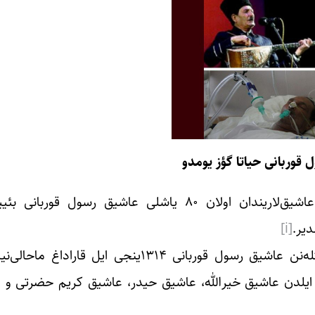
قوربانی حیاتا گؤز یومدو
یاییلان خبرلر اساسیندا آذربایجانین گؤرکملی و اوستاد عاشیق‌لاریندان اولان ۸۰ یاشلی عاشیق
دیر.
[i]
ایران اذربایجانی عاشیقلاری ایچینده “دده” عنوانیلا حؤرمتله‌نن عاشیق رسول قوربانی ۱۳۱۴ی
ونیایا گؤز آچمیش و عاشیق صنعتینی ۱۳۳۰ینجی ایلدن عاشیق خیرالله، عاشیق حیدر، عاشیق کریم حض