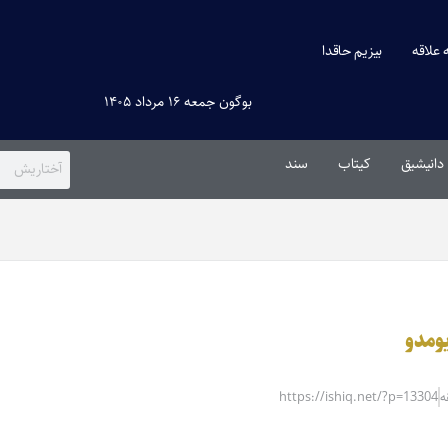
ه علاقه
بیزیم حاقدا
بوگون جمعه ۱۶ مرداد ۱۴۰۵
دانیشیق
کیتاب
سند
یومدو
https://ishiq.net/?p=13304