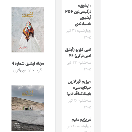
«ایشیق»
درگیسی‌نین PDF
آرشیوی
یاییملاندی
چهارشنبه ۳۱ تیر
۱۴۰۵
ادبی کؤرپو (آیلیق
ادبی درگی) ۴۶
سه‌شنبه ۲۳ تیر
مجله ایشیق شماره 4
۱۴۰۵
آذربایجان توی‌لاری
«بیزیم قیزلارین
حیکایه‌سی»
یایینلانماقدادیر!
سه‌شنبه ۱۶ تیر
۱۴۰۵
تبریزیم منیم
چهارشنبه ۱۰ تیر