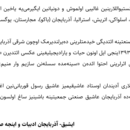
واللارینین غالیبی اولموش و دونیانین ایگیرمی‌یه یاخین اؤل
اسلواکی، اتریش، استرالیا، آذربایجان (باکو)، مجارستان، یوگسل
عتینه ائتدیگی خیدمتلرینی ده‌یرلندیرمک اوچون شرقی آذربایج
اداره‌سی طرفیندن اونا یوبلئیی مراسیمی کئچیریلمیشدیر و ۱۳۹۳ینجی ایل اونون حیات و یارادیجیلیغینی عکس
ثرلرینی احتوا ائده‌ن «سینه‌مده سسله‌نن سازیم وار منیم
ری آدیندان اوستاد عاشیقیمیز عاشیق رسول قوربانی‌نین اغ
جه‌ده آذربایجان عاشیق صنعتی جمعیتینه باشینیز ساغ اولسون
ایشیق- آذربایجان ادبیات و اینجه 