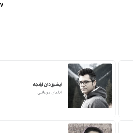
۰۷/۱۳۹۴
ایشیق‌دان اؤنجه
ائلمان موغانلی