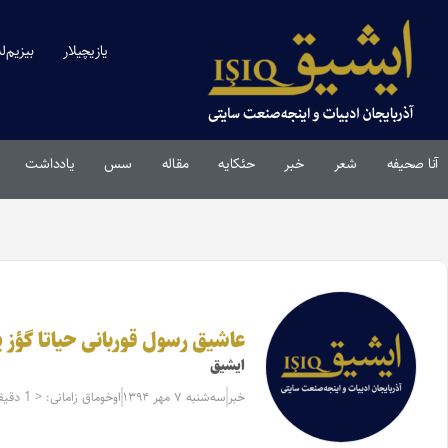
یازیچیلار
بیزیم‌ل
آنا صحیفه
شعر
خبر
حئکایه
مقاله‌
سس
یادداشت
عاشیق رسول قوربانی حیاتا گؤز 
ایشیق
خبر
سه‌شنبه ۷ مهر ۱۳۹۴
اوخوماق زامانی: < 1 دقیقه