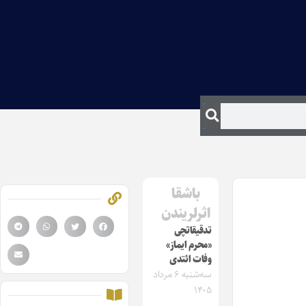
باشقا
اثرلریندن
تدقیقاتچی
«محرم ایماز»
وفات ائتدی
سه‌شنبه ۶ مرداد
۱۴۰۵