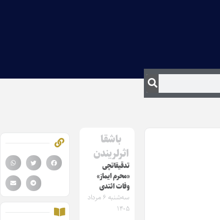
باشقا
اثرلریندن
تدقیقاتچی
«محرم ایماز»
وفات ائتدی
سه‌شنبه ۶ مرداد
۱۴۰۵