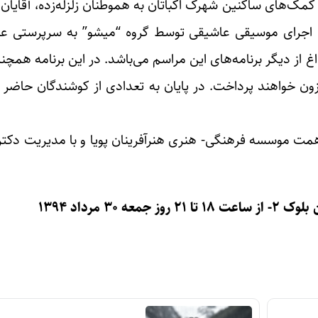
م کمک‌های ساکنین شهرک اکباتان به هموطنان زلزله‌زده، آقای
. اجرای موسیقی عاشیقی توسط گروه “میشو” به سرپرستی ع
ز دیگر برنامه‌های این مراسم می‌باشد. در این برنامه همچنین
ون خواهند پرداخت. در پایان به تعدادی از کوشندگان حاضر 
ه همت موسسه فرهنگی- هنری هنرآفرینان پویا و با مدیریت دکت