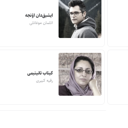
ایشیق‌دان اؤنجه
ائلمان موغانلی
کیتاب تانیتیمی
رقیه کبیری