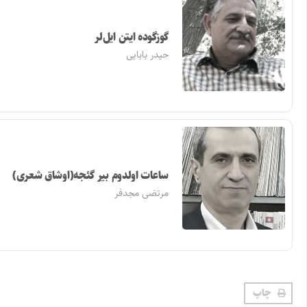
گوزگوده ایتن ایل‌لر
حیدر بابایی
ساعات اولدوم بیر گئجه(اوشاق شعری)
مرتضی مجدفر
چاپ