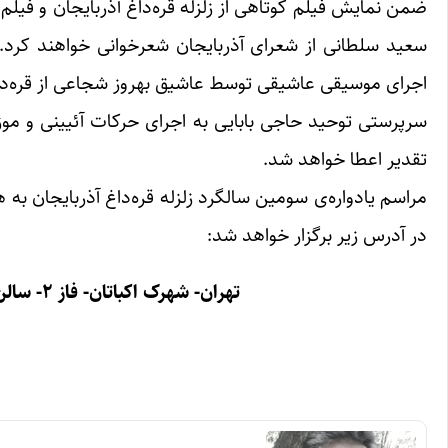
ضمن نمایش فیلم کوتاهی از زلزله قره‌داغ آذربایجان و فیل
سعید سلطانی از شعرای آذربایجان شعرخوانی خواهند کرد
اجرای موسیقی عاشیقی توسط عاشیق بهروز شجاعی از قره‌داغ ا
سرپرستی توحید حاجی بابایی به اجرای حرکات آئیینی و موز
تقدیر اعطا خواهد شد.
مراسم یادواره‌ی سومین سالگرد زلزله قره‌داغ آذربایجان ب
در آدرس زیر برگزار خواهد شد:
تهران- شهرک اکباتان- فاز ۲- سالن بلوک ۲- از ساعت ۱۸ تا ۲۱ روز جمعه ۳۰ مرداد ۱۳۹۴