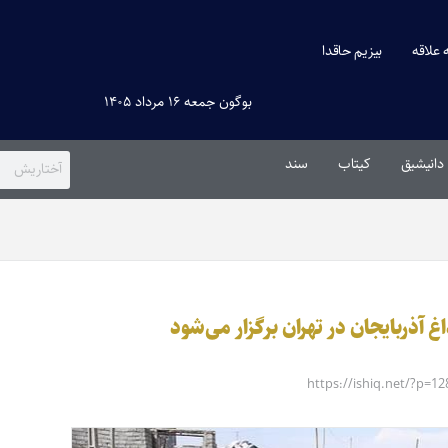
ه علاقه
بیزیم حاقدا
بوگون جمعه ۱۶ مرداد ۱۴۰۵
دانیشیق
کیتاب
سند
غ آذربایجان در تهران برگزار می‌شود
https://ishiq.net/?p=12