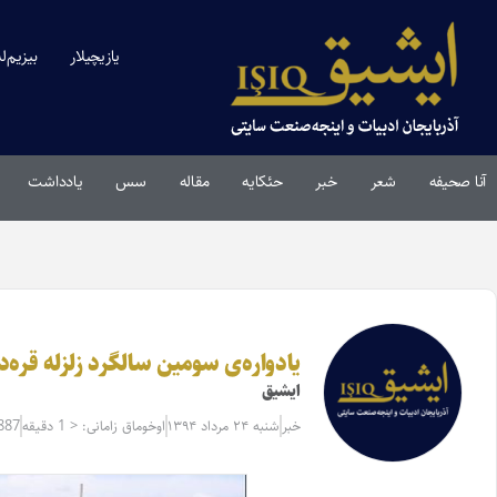
یازیچیلار
بیزیم‌ل
آنا صحیفه
شعر
خبر
حئکایه
مقاله‌
سس
یادداشت
یادواره‌ی سومین سالگرد زلزله قره‌دا
ایشیق
خبر
شنبه ۲۴ مرداد ۱۳۹۴
اوخوماق زامانی: < 1 دقیقه
887