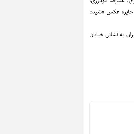
ی، علیرضا گودرزی،
ی جایزه عکس «شید»
ان به نشانی خیابان