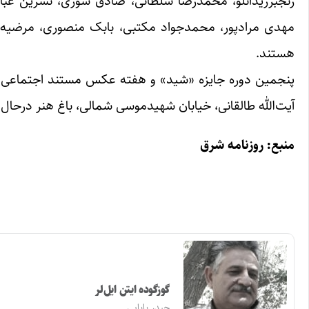
رنجبرزیدانلو، محمدرضا سلطانی، صادق سوری، نسرین عباس
مهدی مرادپور، محمدجواد مکتبی، بابک منصوری، مرضیه من
هستند.
پنجمین دوره جایزه «شید» و هفته عکس مستند اجتماعی ایرا
آیت‌الله طالقانی، خیابان شهیدموسی شمالی، باغ هنر درحال 
منبع: روزنامه شرق
گوزگوده ایتن ایل‌لر
حیدر بابایی