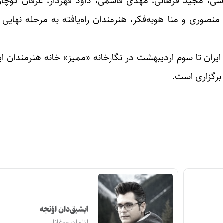
ی، مجید فرهانی، مهدی قاسمی، داود قهردار، عرفان کوچار
صوری و منا هوبه‌فکر، هنرمندان راه‌یافته به مرحله نهای
ن تا سوم اردیبهشت در نگارخانه «ممیز» خانه هنرمندان ایر
برگزاری است.
ایشیق‌دان اؤنجه
ائلمان موغانلی