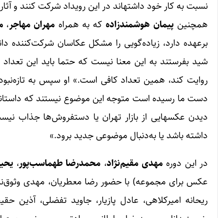
نسبت به کار خود داشته‎اند در این رویداد شرکت کنند و آثار آنان از سطح قابل‌قبولی از کیفیت برخوردار است.»
همچنین
پیمان هوشمندزاده
که به همراه
مهران مهاجر
،
م
روایت کند، همین تعداد کافی است.» او سپس به تازه‌نبودن
دیدن عکس‎هایی از باز
داشته باشد یا به‌دنبال موضوعی جدید برود.»
در این دوره
مهدی مقیم‌نژاد
،
محمدرضا طهماسب‌پور
،
یحیا
عکس برای مجموعه) با حضور رضا معطریان، مهدی وثوق‌نیا، 
ریحانه امیرکلاهی، عادل پازیار، جاوید تفضلی، آذین 