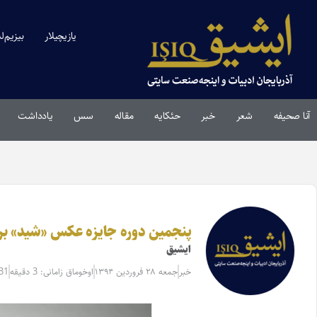
یازیچیلار
بیزیم‌ل
آنا صحیفه
شعر
خبر
حئکایه
مقاله‌
سس
یادداشت
پنجمین دوره جایزه عکس «شید» برگ
ایشیق
خبر
جمعه ۲۸ فروردین ۱۳۹۴
اوخوماق زامانی: 3 دقیقه
031