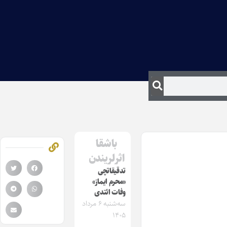
باشقا
اثرلریندن
تدقیقاتچی
«محرم ایماز»
وفات ائتدی
سه‌شنبه ۶ مرداد
۱۴۰۵