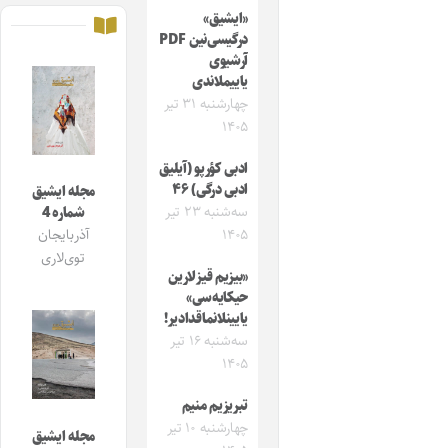
«ایشیق»
درگیسی‌نین PDF
آرشیوی
یاییملاندی
چهارشنبه ۳۱ تیر
۱۴۰۵
ادبی کؤرپو (آیلیق
ادبی درگی) ۴۶
مجله ایشیق
سه‌شنبه ۲۳ تیر
شماره 4
۱۴۰۵
آذربایجان
توی‌لاری
«بیزیم قیزلارین
حیکایه‌سی»
یایینلانماقدادیر!
سه‌شنبه ۱۶ تیر
۱۴۰۵
تبریزیم منیم
چهارشنبه ۱۰ تیر
مجله ایشیق