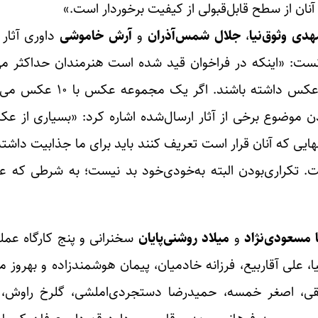
هدی وثوق‌نیا
،
جلال شمس‌آذران
و
آرش خاموشی
داوری آثار 
شید بفرستند به این معنا نیست که حتما باید 
 موضوع برخی از آثار ارسال‌شده اشاره کرد: «بسیاری از عکا
دست ما رسیده است متوجه این موضوع نیستند که داستان‎هایی که آنان قرار است تعریف کنند باید برای ما 
ار تهران یا دستفروش‎‌ها جذاب نیست. تکراری‌بودن البته به‌خودی‌خود بد نیست؛ به شرط
 مسعودی‌نژاد
و
میلاد روشنی‌پایان
سخنرانی و پنج کارگاه عملی
علی آقا‌ربیع، فرزانه خادمیان، پیمان هوشمندزاده و بهروز م
حقیقی، اصغر خمسه، حمیدرضا دستجردی‌املشی، گلرخ راوش،