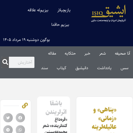
یازیچیلار
بیزیم‌له علاقه
بیزیم حاقدا
بوگون دوشنبه ۱۹ مرداد ۱۴۰۵
آنا صحیفه
شعر
خبر
حئکایه
مقاله‌
سس
یادداشت
دانیشیق
کیتاب
سند
باشقا
«پناهی» و
اثرلریندن
«زمانی»
«قره‌داغ
عائیله‌لرینه
کندلرینده» شعر
مجموعه‌سینین