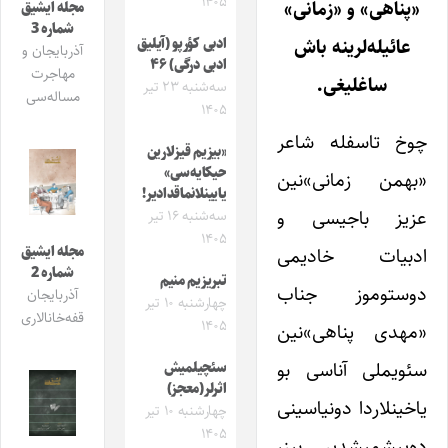
۱۴۰۵
«پناهی» و «زمانی»
مجله ایشیق
شماره 3
عائیله‌لرینه باش
ادبی کؤرپو (آیلیق
آذربایجان و
ادبی درگی) ۴۶
مهاجرت
ساغلیغی.
سه‌شنبه ۲۳ تیر
مساله‌سی
۱۴۰۵
چوخ تاسفله شاعر
«بیزیم قیزلارین
حیکایه‌سی»
«بهمن زمانی»‌نین
یایینلانماقدادیر!
عزیز باجیسی و
سه‌شنبه ۱۶ تیر
۱۴۰۵
ادبیات خادیمی
مجله ایشیق
شماره 2
تبریزیم منیم
دوستوموز جناب
آذربایجان
چهارشنبه ۱۰ تیر
قفه‌خانالاری
۱۴۰۵
«مهدی پناهی‌»نین
سئویملی آناسی بو
سئچیلمیش
اثرلر(معجز)
یاخینلاردا دونیاسینی
چهارشنبه ۱۰ تیر
۱۴۰۵
ده‌ییشمیشدیر. بیز،