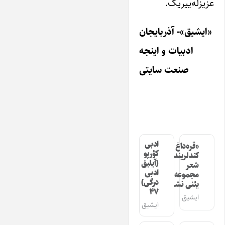
عزیزله‌ییریک.
«ایشیق»- آذربایجان
ادبیات و اینجه
صنعت سایتی
ادبی
«قره‌داغ
کؤرپو
کندلرینده»
(آیلیق
شعر
ادبی
مجموعه‌سینین
درگی)
یئنی نشری
۴۷
ایشیق
ایشیق