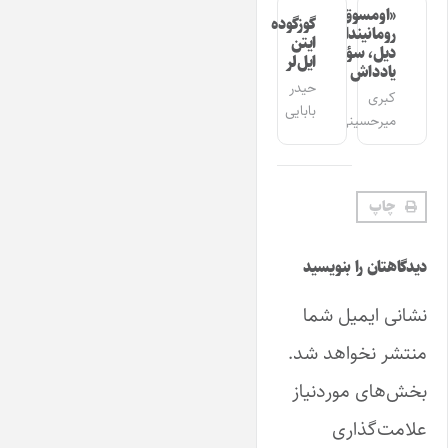
«اومسوق»
گوزگوده
رومانیندا
ایتن
دیل، سؤز،
ایل‌لر
یادداش
حیدر
کبری
بابایی
میرحسینی
چاپ
دیدگاهتان را بنویسید
نشانی ایمیل شما
منتشر نخواهد شد.
بخش‌های موردنیاز
علامت‌گذاری