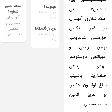
مجله ایشیق
مجموعه ۱
«ایشیق» سایتی
شماره 1
چهارشنبه ۱۰ تیر
آذربایجان
امکداشلاری آدیندان
۱۴۰۵
معلم‌لری و
بو آغیر ایتگینی
تحصیل
دورنالار قاییداندا
چهارشنبه ۱۰ تیر
مساله‌سی
حؤرمتلی شاعریمیز
۱۴۰۵
بهمن زمانی و
ادبیاتچی دوستوموز
مهدی پناهی‌
جنابلارینا باشینیز
ساغ اولسون دئییر،
بو عزیز آنانین
خاطیره‌سینی