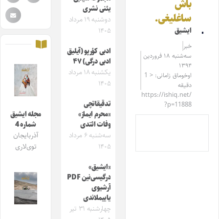
باش
یئنی نشری
ساغلیغی.
دوشنبه ۱۹ مرداد
ایشیق
۱۴۰۵
خبر
ادبی کؤرپو (آیلیق
سه‌شنبه ۱۸ فروردین
ادبی درگی) ۴۷
۱۳۹۴
یکشنبه ۱۸ مرداد
اوخوماق زامانی: < 1
۱۴۰۵
دقیقه
https://ishiq.net/
تدقیقاتچی
?p=11888
«محرم ایماز»
مجله ایشیق
وفات ائتدی
شماره 4
سه‌شنبه ۶ مرداد
آذربایجان
۱۴۰۵
توی‌لاری
«ایشیق»
درگیسی‌نین PDF
آرشیوی
یاییملاندی
چهارشنبه ۳۱ تیر