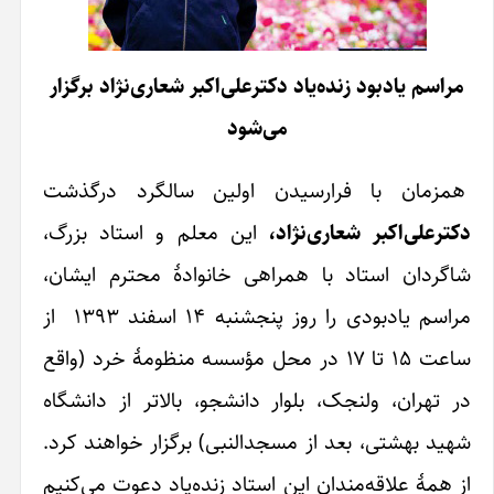
مجله ایشیق
تبریزیم منیم
شماره 3
چهارشنبه ۱۰ تیر
آذربایجان و
۱۴۰۵
اکبر شعاری‌نژاد برگزار
مهاجرت
مساله‌سی
سئچیلمیش
اثرلر(معجز)
چهارشنبه ۱۰ تیر
ین سالگرد درگذشت
۱۴۰۵
معلم و استاد بزرگ،
مجموعه ۱
چهارشنبه ۱۰ تیر
انوادۀ محترم ایشان،
مجله ایشیق
۱۴۰۵
شماره 2
مراسم یادبودی را روز پنجشنبه ۱۴ اسفند ۱۳۹۳ از
آذربایجان
دورنالار قاییداندا
قفه‌خانالاری
محل مؤسسه منظومۀ خرد (واقع
چهارشنبه ۱۰ تیر
۱۴۰۵
جو، بالاتر از دانشگاه
ائله اوغول
ی) برگزار خواهند کرد.
ایسته‌ییر وطن
 زنده‌یاد دعوت می‌کنیم
چهارشنبه ۱۰ تیر