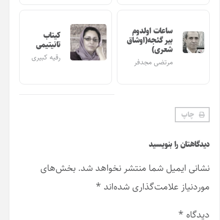
کیتاب
تانیتیمی
رقیه کبیری
هد شد.
بخش‌های
*