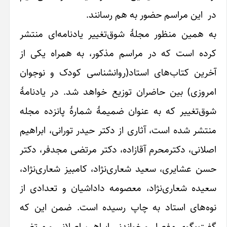
۱۴۰۵
نند.
مجله ایشیق
شماره 1
هوپ‌هوپ‌نامه
یر یادنامه‌ای منتشر
آذربایجان
چهارشنبه ۱۰ تیر
معلم‌لری و
۱۴۰۵
ر، به همراه یکی از
تحصیل
مساله‌سی
شناسی کودک و نوجوان
واهد شد. در یادنامۀ
ۀ شمارۀ پانزده مجله
 حیدر تورانی، ابراهیم
کتر مرتضی مجدفر، دکتر
، کامبیز شعاری‌نژاد،
اداشیان و تعدادی از
ده است. ضمن این که
راهیم اصلانی و مرتضی