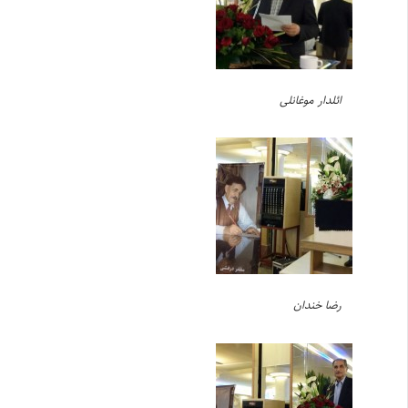
ائلدار موغانلی
رضا خندان