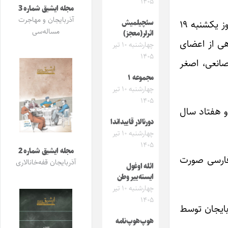
۱۴۰۵
مجله ایشیق شماره 3
آذربایجان و مهاجرت
مراسم یادبود استاد مظفر درفشی- شخصیت اجتماعی، شاعر مبارز و یکی از کوشندگان راه آزادی و عدالت اجتماعی- امروز یکشنبه ۱۹
سئچیلمیش
مساله‌سی
اثرلر(معجز)
گروهی از اعضای
چهارشنبه ۱۰ تیر
۱۴۰۵
صانعی، اصغر
مجموعه ۱
چهارشنبه ۱۰ تیر
۱۴۰۵
ه شخصیت اجتماعی و هفتاد سال
دورنالار قاییداندا
چهارشنبه ۱۰ تیر
۱۴۰۵
مجله ایشیق شماره 2
 فارسی صورت
آذربایجان قفه‌خانالاری
ائله اوغول
ایسته‌ییر وطن
چهارشنبه ۱۰ تیر
۱۴۰۵
بایجان توسط
هوپ‌هوپ‌نامه