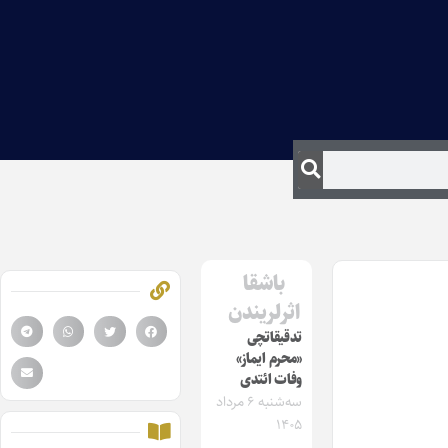
باشقا
اثرلریندن
تدقیقاتچی
«محرم ایماز»
وفات ائتدی
سه‌شنبه ۶ مرداد
۱۴۰۵