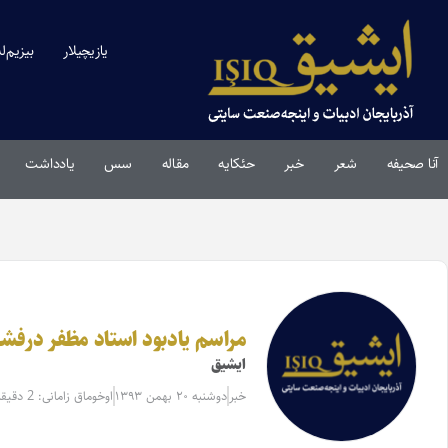
یازیچیلار
بیزیم‌ل
آنا صحیفه
شعر
خبر
حئکایه
مقاله‌
سس
یادداشت
مراسم یادبود استاد مظفر درفشی
ایشیق
خبر
دوشنبه ۲۰ بهمن ۱۳۹۳
اوخوماق زامانی: 2 دقیقه