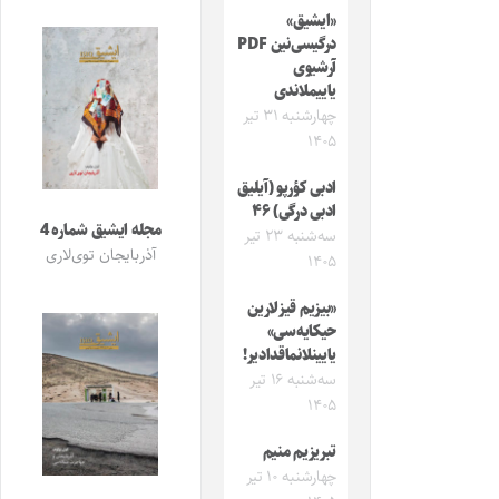
«ایشیق»
درگیسی‌نین PDF
آرشیوی
یاییملاندی
چهارشنبه ۳۱ تیر
۱۴۰۵
ادبی کؤرپو (آیلیق
ادبی درگی) ۴۶
مجله ایشیق شماره 4
سه‌شنبه ۲۳ تیر
آذربایجان توی‌لاری
۱۴۰۵
«بیزیم قیزلارین
حیکایه‌سی»
یایینلانماقدادیر!
سه‌شنبه ۱۶ تیر
۱۴۰۵
تبریزیم منیم
چهارشنبه ۱۰ تیر