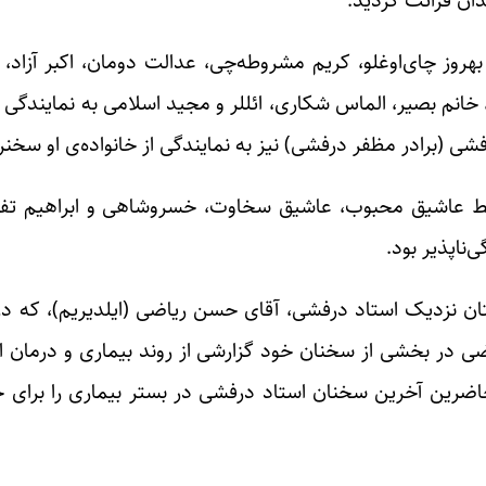
روز چای‌اوغلو، کریم مشروطه‌چی، عدالت دومان، اکبر آزاد، 
ن، خانم بصیر، الماس شکاری، ائللر و مجید اسلامی به نمایندگی 
ی (برادر مظفر درفشی) نیز به نمایندگی از خانواده‌ی او سخنرا
سط عاشیق محبوب، عاشیق سخاوت، خسروشاهی و ابراهیم تفض
ناپذیر بود.
وستان نزدیک استاد درفشی، آقای حسن ریاضی (ایلدیریم)، که د
یاضی در بخشی از سخنان خود گزارشی از روند بیماری و درمان 
 حاضرین آخرین سخنان استاد درفشی در بستر بیماری را برای ح