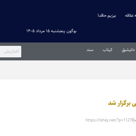
ه علاقه
بیزیم حاقدا
بوگون پنجشنبه ۱۵ مرداد ۱۴۰۵
دانیشیق
کیتاب
سند
 برگزار شد
https://ishiq.net/?p=11278