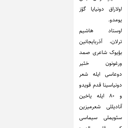
اولاراق دونیایا گؤز
یومدو.
اوستاد هاشیم
ترلان، آذربایجانین
بؤیوک شاعری صمد
ورغونون خئیر
دوعاسی ایله شعر
دونیاسینا قدم قویدو
و ۸۰ ایله یاخین
آنادیللی شعرمیزین
سئویملی سیماسی