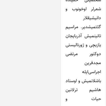
شعرلر اوخونوب و
دانیشیقلار
گئتمیشدیر. مراسیم
تانینمیش آذربایجان
یازیچی و ژورنالیستی
دوکتور مرتضی
مجدفرین
اجراسی‌ایله
باشلانمیش و اوستاد
هاشیم ترلانین
حیات و