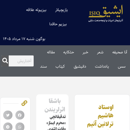
یازیچیلار
بیزیم‌له علاقه
بیزیم حاقدا
بوگون شنبه ۱۷ مرداد ۱۴۰۵
آنا صحیفه
شعر
خبر
حئکایه
مقاله‌
سس
یادداشت
دانیشیق
کیتاب
سند
باشقا
اوستاد
اثرلریندن
هاشیم
تدقیقاتچی
ترلانین آنیم
«محرم ایماز»
وفات ائتدی