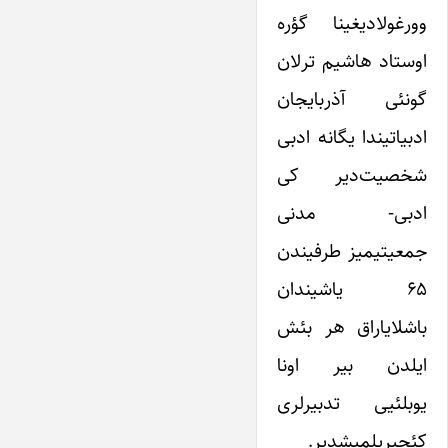
وورغولادیغینا گؤره
اوستاد هاشیم ترلان
گونئی آذربایجان
ادبیاتیندا یگانه ادبی
شخصیت‌دیر کی
ادبی- مدنی
جمعیتیمیز طرفیندن
۶۵ یاشیندان
باشلایاراق هر بئش
ایلدن بیر اونا
یوبلئیی تدبیرلری
کئچیریلمیشدیر.