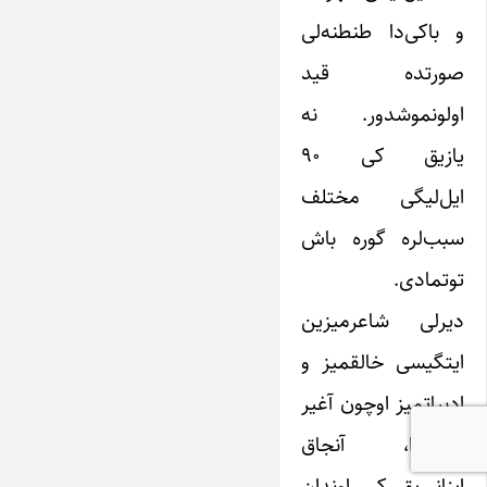
و باکی‌دا طنطنه‌لی
صورتده قید
اولونموشدور. نه
یازیق کی ۹۰
ایل‌لیگی مختلف
سبب‌لره گوره باش
توتمادی.
دیرلی شاعرمیزین
ایتگیسی خالقمیز و
ادبیاتمیز اوچون آغیر
اولسادا، آنجاق
اینانیریق کی اوندان