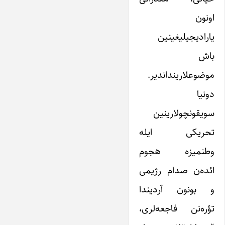
اونون
یارادیجیلیغینین
باش
موضوعلارینداندیر.
دونیا
سویقونچولارینین
تحریکی ایله
وطنمیزه هجوم
ائده‌ن صدام رژیمی
و بونون آردیندا
تؤره‌نن فاجعه‌لری،