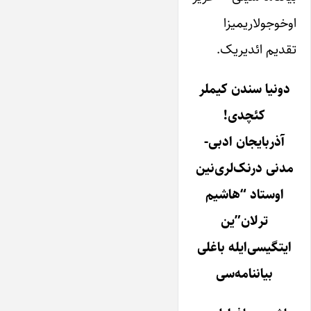
اوخوجولاریمیزا
تقدیم ائدیریک.
دونیا سندن کیملر
کئچدی!
آذربایجان ادبی-
مدنی درنک‌لری‌نین
اوستاد “هاشیم
ترلان”ین
ایتگیسی‌ایله باغلی
بیاننامه‌سی