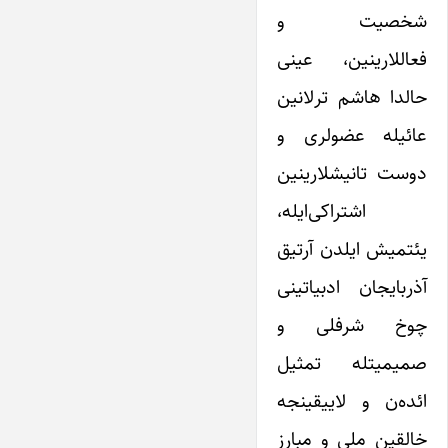
شخصیت و
فعاللارینین، عینی
حالدا هاشم ترلانین
عائیله عضولری و
دوست تانیشلارینین
‌ اشتراکی‌ایله،
یئتمیش ایلدن آرتیق
آذربایجان ادبیاتینی
چوخ شرفلی و
صمیمیتله تمثیل
ائده‌ن و لاییقینجه
خالقین ملی و مبارز