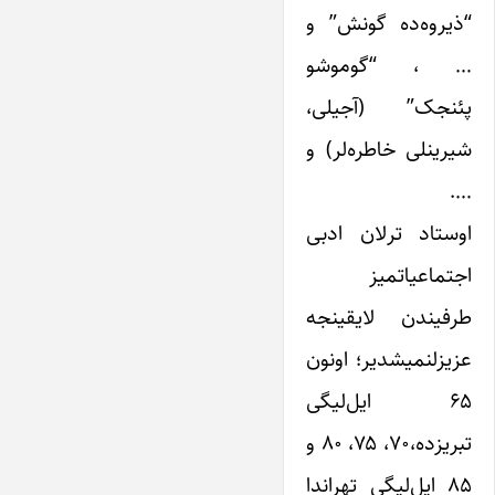
“ذیروه‌ده گونش” و
… ، “گوموشو
پئنجک” (آجیلی،
شیرینلی خاطره‌لر) و
….
اوستاد ترلان ادبی
اجتماعیاتمیز
طرفیندن لایقینجه
عزیزلنمیشدیر؛ اونون
۶۵ ایل‌لیگی
تبریزده،۷۰، ۷۵، ۸۰ و
۸۵ ایل‌لیگی تهراندا