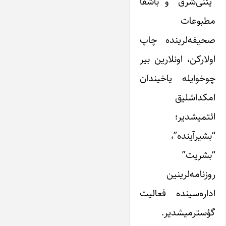
“یئنی‌شرق” و باشقا
مطبوعات
صحیفه‌لرینده چاپ
اولارکن، اونلارین بیر
چوخوایله یاخیندان
امکداشلیق
ائتمیشدیر؛
“بشیر‌آینده”،
“بشریت”
روزنامه‌لرینین
اداره‌سینده فعالیت
گؤسترمیشدیر.