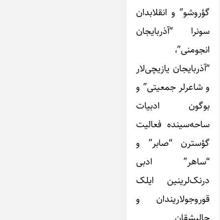
گؤروشو” و انقلابدان
سونرا “آذربایجان
انجومنی”،
“آذربایجان یازیچی‌لار
و شاعرلر جمعیتی‌” و
بوگون ادبیات
ساحه‌سینده فعالیت
گؤسترن “صابر” و
“ساهر” ادبی
درنک‌لرینین ایلک
قوروجولاریندان و
چالیشقان