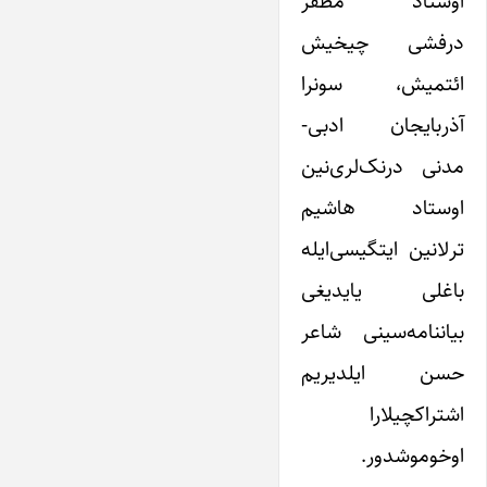
اوستاد مظفر
درفشی چیخیش
ائتمیش، سونرا
آذربایجان ادبی-
مدنی درنک‌لری‌نین
اوستاد هاشیم
ترلانین ایتگیسی‌ایله
باغلی یایدیغی
بیاننامه‌سینی شاعر
حسن ایلدیریم
اشتراکچیلارا
اوخوموشدور.