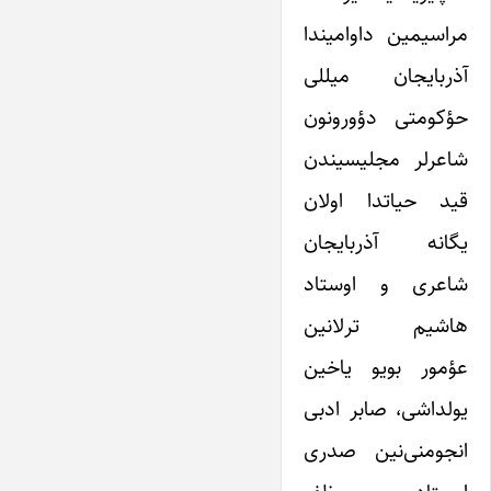
مراسیمین داوامیندا
آذربایجان میللی
حؤکومتی دؤورونون
شاعرلر مجلیسیندن
قید حیاتدا اولان
یگانه آذربایجان
شاعری و اوستاد
هاشیم ترلانین
عؤمور بویو یاخین
یولداشی، صابر ادبی
انجومنی‌نین صدری