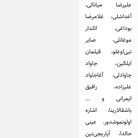
علیرضا میانالی،
آغداشلی، غلامرضا
بوداغی، ائلدار
موغانلی، صابر
نبی‌اوغلو، قیلمان
ایلکین، جاواد
جاوادلی، آغاجاواد
علیزاده، رافیق
ایمرانی و …
باشقالارینا، اشاره
اولونموشدور. عینی
حالدا، آپاریجی‌نین