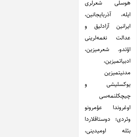
هوسلی شعرلری
ایله، آذربایجانین،
ایرانین آزادلیق و
عدالت نغمه‌لرینی
اؤتدو. شعرمیزین،
ادبیاتمیزین،
مدنیتمیزین
یوکسلیشی و
چیچکلنمه‌سی
اوغروندا عؤمرونو
وئردی؛ دوستاقلاردا
بئله اومیدینی،