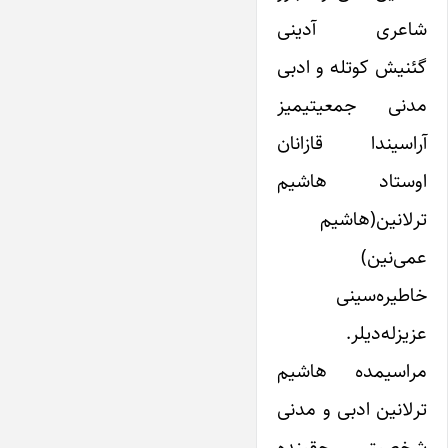
شاعری آدینی
گئنیش کوتله و ادبی
مدنی جمعیتیمیز
آراسیندا قازانان
اوستاد هاشیم
ترلانین(هاشیم
عمی‌نین)
خاطیره‌سینی
عزیزله‌دیلر.
مراسیمده هاشیم
ترلانین ادبی و مدنی
شخصیتی حقینده