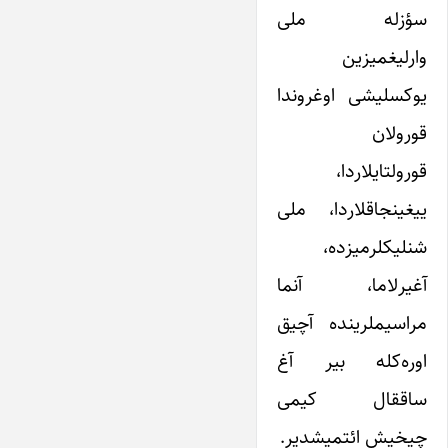
سؤزله ملی
وارلیغمیزین
یوکسلیشی اوغروندا
قورولان
قورولتایلاردا،
ییغینجاقلاردا، ملی
شنلیکلرمیزده،
آغیرلاما، آنما
مراسیملرینده آچیق
اوره‌کله بیر آغ
ساققال کیمی
چیخیش ائتمیشدیر.