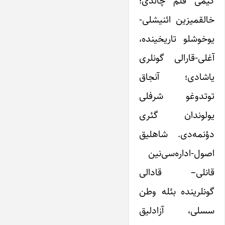
کیمی قلم چالدی؛
خالقمیزین ائنیشلی-
یوخوشلو تاریخینده،
آغلی-قارالی گونلری
یاشادی؛ آنجاق
توتدوغو شرفلی
یولوندان گئری
دؤنمه‌دی. شاهلیق
اصول-اداره‌سی‌نین
قانلی– قادالی
گونلرینده بئله وطن
سسلی، آزادلیق