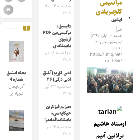
مراسیمی
سه‌شنبه ۶ مرداد
کئچیریلدی
۱۴۰۵
ایشیق
«ایشیق»
خبر
درگیسی‌نین PDF
جمعه ۳۰ آبان ۱۳۹۳
آرشیوی
اوخوماق زامانی: 3
یاییملاندی
دقیقه
چهارشنبه ۳۱ تیر
https://ishiq.net/
۱۴۰۵
?p=10667
ادبی کؤرپو (آیلیق
مجله ایشیق
ادبی درگی) ۴۶
شماره 4
سه‌شنبه ۲۳ تیر
آذربایجان
۱۴۰۵
توی‌لاری
«بیزیم قیزلارین
حیکایه‌سی»
یایینلانماقدادیر!
اوستاد هاشیم
سه‌شنبه ۱۶ تیر
۱۴۰۵
ترلانین آنیم