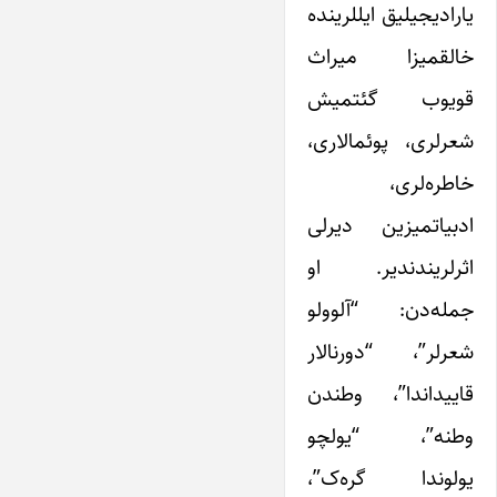
یارادیجیلیق ایللرینده
خالقمیزا میراث
قویوب گئتمیش
شعرلری، پوئمالاری،
خاطره‌لری،
ادبیاتمیزین دیرلی
اثرلریندندیر. او
جمله‌دن: “آلوولو
شعرلر”، “دورنالار
قاییداندا”، وطندن
وطنه”، “یولچو
یولوندا گره‌ک”،