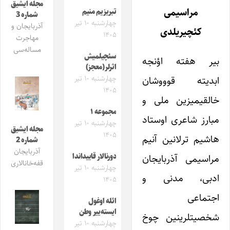
مجله ایشیق
مراسیمی
تبریزیم منیم
شماره 3
چهارشنبه ۱۰ تیر
آذربایجان و
کئچیریلدی
۱۴۰۵
مهاجرت
مساله‌سی
سئچیلمیش
بیر هفته اؤنجه
اثرلر(معجز)
چهارشنبه ۱۰ تیر
ابدیته قوووشان
۱۴۰۵
خالقیمیزین ملی و
مجموعه ۱
مبارز شاعری اوستاد
چهارشنبه ۱۰ تیر
مجله ایشیق
۱۴۰۵
هاشیم ترلانین آنیم
شماره 2
آذربایجان
دورنالار قاییداندا
مراسیمی آذربایجان
قفه‌خانالاری
چهارشنبه ۱۰ تیر
ادبی، مدنی و
۱۴۰۵
اجتماعی
ائله اوغول
ایسته‌ییر وطن
شخصیتلرینین چوخ
چهارشنبه ۱۰ تیر