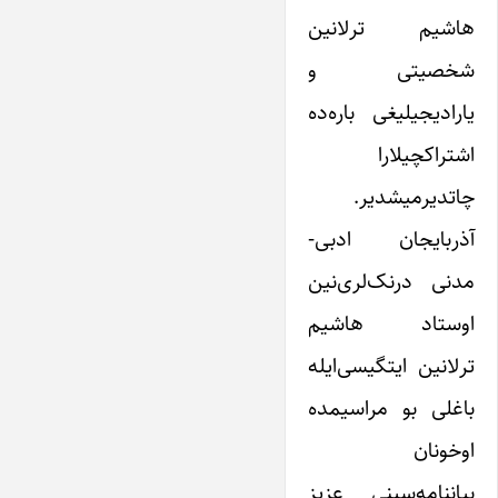
هاشیم ترلانین
شخصیتی و
یارادیجیلیغی باره‌ده
اشتراکچیلارا
چاتدیرمیشدیر.
آذربایجان ادبی-
مدنی درنک‌لری‌نین
اوستاد هاشیم
ترلانین ایتگیسی‌ایله
باغلی بو مراسیمده
اوخونان
بیاننامه‌سینی ‌عزیز