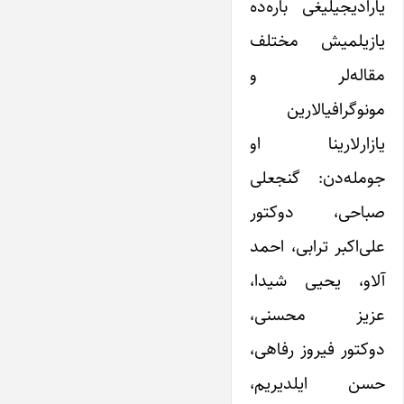
یارادیجیلیغی باره‌ده
یازیلمیش مختلف
مقاله‌لر‌ و
مونوگرافیالارین
یازارلارینا او
جومله‌دن: گنجعلی
صباحی، دوکتور
علی‌اکبر ترابی، احمد
آلاو، یحیی شیدا،
عزیز محسنی،
دوکتور فیروز رفاهی،
حسن ایلدیریم،