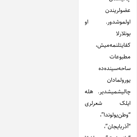
عضولریندن
اولموشدور. او
بونلارلا
کفایتلنمه‌میش،
مطبوعات
ساحه‌سینده‌ده
یورولمادان
چالیشمیشدیر. هله
ایلک شعرلری
“وطن‌یولوندا”،
“آذربایجان”،