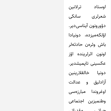
اوستاد ترلانین
شعرلری سانکی
دؤورونون آیناسی‌دیر.
اؤلکه‌میزده، دونیادا
باش وئره‌ن حادثه‌لر
اونون اثرلرینده اؤز
عکسینی تاپمیشدیر.
دونیا خالقلارینین
آزادلیق و عدالت
اوغروندا مبارزه‌سی
وطنمیزین اجتماعی
حیاتی، مقدراتی