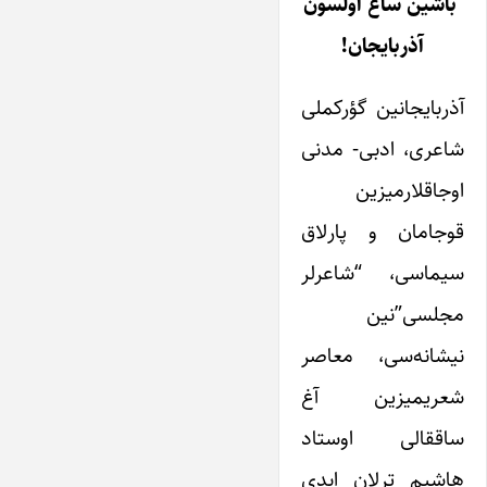
باشین ساغ اولسون
آذربایجان!
آذربایجانین گؤرکملی
شاعری، ادبی- مدنی
اوجاقلارمیزین
قوجامان و پارلاق
سیماسی، “شاعرلر
مجلسی”نین
نیشانه‌سی، معاصر
شعریمیزین آغ
ساققالی اوستاد
هاشیم ترلان ابدی