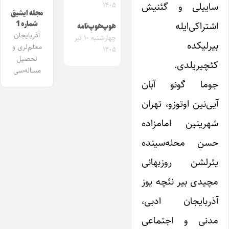
ساییلی و گئنیش
۱۴۰۵
مجله ایشیق
شماره 1
اشتراکی‌ایله
هوپ‌هوپ‌نامه
آذربایجان
چهارشنبه ۱۰ تیر
بیرلیکده
معلم‌لری و
۱۴۰۵
تحصیل
کئچیریلدی.
مساله‌سی
جوما گونو آبان
آیی‌نین اوتوزو، تهران
شهرینین امامزاده
حسن محله‌سینده
یئرلشن روزبهانی
مچیدی بیر نئچه یوز
آذربایجان ادبی،
مدنی و اجتماعی