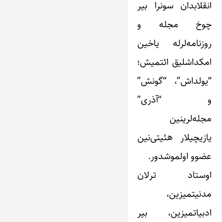
انقلابدان سونرا بیر
چوخ مجله و
روزنامه‌لرله یاخین
امکداشلیق ائتمیش؛
“یولداش”، “گونش”
و “آذری”
مجله‌لرینین
یازیچیلار هئیتی‌نین
عضوو اولموشدور.
اوستاد ترلان
مدنیتمیزین،
ادبیاتمیزین، بیر