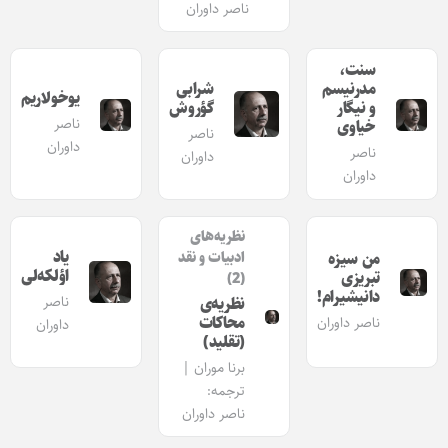
ناصر داوران
سنت،
مدرنیسم
شرابی
یوخولاریم
و نیگار
گؤروش
ناصر
خیاوی
ناصر
داوران
ناصر
داوران
داوران
نظریه‌های
یاد
من سیزه
ادبیات و نقد
اؤلکه‌لی
تبریزی
(2)
دانیشیرام!
ناصر
نظریه‌ی
محاکات
ناصر داوران
داوران
(تقلید)
برنا موران |
ترجمه:
ناصر داوران