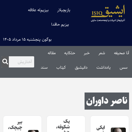
یازیچیلار
بیزیم‌له علاقه
بیزیم حاقدا
بوگون پنجشنبه ۱۵ مرداد ۱۴۰۵
آنا صحیفه
شعر
خبر
حئکایه
مقاله‌
سس
یادداشت
دانیشیق
کیتاب
سند
ناصر داوران
یک
بیر
شکوفه،
ایکی
چیچک،