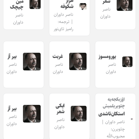
هزار
شعر
مین
شکوفه
چیچک
ناصر
ناصر داوران
ناصر
داوران
| ترجمه:
داوران
رامیز تای‌نور
یورومسوز
غربت
بیر آز
ناصر
ناصر
ناصر
داوران
داوران
داوران
اؤزبکجه‌یه
ایکی
چئویریلمیش
بیر آز
شعر
استکان‌تاشدی
ناصر
ناصر
ناصر داوران |
داوران
داوران
چئویرن:
محبوب‌الله