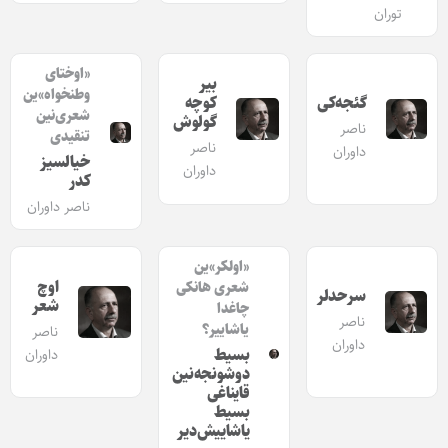
توران
«اوختای
بیر
وطنخواه»ین
گئجه‌کی
کوچه
شعری‌نین
گولوش
ناصر
تنقیدی
ناصر
داوران
خیالسیز
داوران
کدر
ناصر داوران
«اولکر»ین
اوچ
شعری هانکی
سرحدلر
شعر
چاغدا
ناصر
یاشاییر؟
ناصر
داوران
بسیط
داوران
دوشونجه‌نین
قایناغی
بسیط
یاشاییش‌دیر