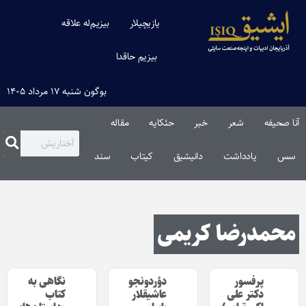
یازیچیلار
بیزیم‌له علاقه
بیزیم حاقدا
بوگون شنبه ۱۷ مرداد ۱۴۰۵
آنا صحیفه
شعر
خبر
حئکایه
مقاله‌
سس
یادداشت
دانیشیق
کیتاب
سند
محمدرضا کریمی
پرفسور
دؤردونجو
نگاهی به
دکتر علی
عاشیقلار
کتاب