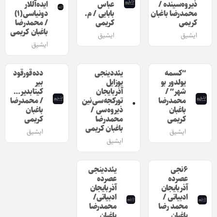
ذیروه‌سینده /
عباس
ایده‌آللار
محمدرضا باغبان
بابایی / م.
دونیاسی(۱)
کریمی
کریمی
/ محمدرضا
باغبان کریمی
ایشیق
ایشیق
ایشیق
“کسمه
یئددینجی
دده‌قورقود
یولدور بو
یوزایل
بیر
شهر” /
آذربایجان
کیتابدیر…
محمدرضا
تورکجه‌سی‌نین
/ محمدرضا
باغبان
ذیروه‌سی /
باغبان
کریمی
محمدرضا
کریمی
باغبان کریمی
ایشیق
ایشیق
ایشیق
۶نجی
یئددینجی
عصرده
عصرده
آذربایجان
آذربایجان
ادبیاتی /
ادبیاتی/
محمد رضا
محمدرضا
باغبان
باغبان