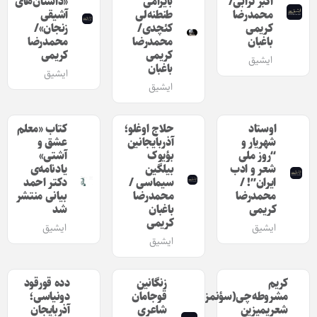
اکبر ترابی/
بایرامی
«داستان‌های
محمدرضا
طنطنه‌لی
آشیقی
کریمی
کئچدی/
زنجان»/
باغبان
محمدرضا
محمدرضا
کریمی
کریمی
ایشیق
باغبان
ایشیق
ایشیق
اوستاد
حلاج اوغلو؛
کتاب «معلم
شهریار و
آذربایجانین
عشق و
“روز ملی
بؤیوک
آشتی»
شعر و ادب
بیلگین
یادنامه‌ی
ایران”! /
سیماسی /
دکتر احمد
محمدرضا
محمدرضا
بیانی منتشر
کریمی
باغبان
شد
کریمی
ایشیق
ایشیق
ایشیق
کریم
زنگانین
دده قورقود
مشروطه‌چی(سؤنمز)
قوجامان
دونیاسی‌؛
شعریمیزین
شاعری
آذربایجان