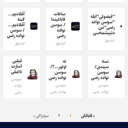
ساعات
آغلادیم…
“فیضولی”‌ایله
قاباغیندا
گینه
“سوسن نواده
/ سوسن
آغلادیم…
رضی”‌نین
نواده
/ سوسن
دئییشمه‌سی
رضی
نواده رضی
ایشیق
ایشیق
ایشیق
فیلین
نسه
نه
اسارت
سیندی/
اولور…؟/
ناغیلی
سوسن
سوسن
نواده رضی
نواده رضی
سوسن
سوسن
سوسن
نواده
نواده رضی
نواده رضی
رضی
« قاباقکی
۱
۲
سونراکی »