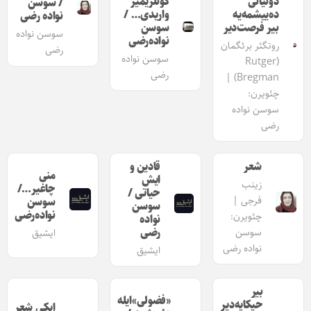
دونیانی
گونلریمیز
/ سوسن
ده‌ییشمه‌یه
واریدی… /
نواده رضی
بیر فرصت‌دیر
سوسن
سوسن نواده
نواده‌رضی
روتگئر برئگمان
رضی
سوسن نواده
(Rutger
رضی
Bregman) |
چئویرن:
سوسن نواده
رضی
شعر
قادین و
منی
ایش
زینب
چاغیر…/
حیاتی /
فرجی |
سوسن
سوسن
نواده‌رضی
چئویرن:
نواده
رضی
سوسن
ایشیق
نواده رضی
ایشیق
بیر
«فضولی»ایله
حیکایه‌دیر
ایکی شعر