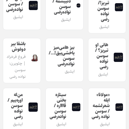
دئییشمه /
تبریز!/
/ سوسن
سوسن
سوسن
نواده‌رضی
نواده‌رضی
نواده
ایشیق
رضی
ایشیق
ایشیق
باشقا بیر
هانی او
بیز هامی‌میز
دوغوش
تبریز؟ /
یاخشی‌ییق!…/
سوسن
فروغ فرخزاد
سوسن
نواده
| چئویرن:
نواده‌رضی
رضی
سوسن
ایشیق
ایشیق
نواده رضی
«مولانا»
سیتاره
من‌له
ایله
بختی
اوره‌ییم /
شعرلشمه
قااااره /
سوسن
/ سوسن
سوسن
نواده
نواده رضی
نواده‌رضی
رضی
ایشیق
ایشیق
ایشیق