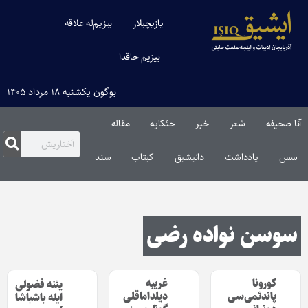
یازیچیلار
بیزیم‌له علاقه
بیزیم حاقدا
بوگون یکشنبه ۱۸ مرداد ۱۴۰۵
آنا صحیفه
شعر
خبر
حئکایه
مقاله‌
سس
یادداشت
دانیشیق
کیتاب
سند
سوسن نواده رضی
کورونا
غریبه
یئنه فضولی
پاندئمی‌‌سی
دیلداماقلی
ایله باشباشا