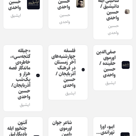
ساکینی ایله
حسین
حسین
دانیشیق /
واحدى
واحدی
حسین
حسین
ایشیق
واحدی
واحدی
حسین
واحدی
فلسفه
«چیلله
صفی‌الدین
چهارشنبه‌های
گئجه‌سی»،
اورموی
آخر زمستان
خاطره‌ی
حقینده /
در فرهنگ
ماندگار قصه‌
حسین
آذربایجان /
هزار و
واحدی
حسین
یک‌شب
ایشیق
واحدی
آذربایجان/
حسین
ایشیق
واحدی
ایشیق
شاعر جوان
آنتون
ایبو، اورا
اورموی
چئخوو ایله
تهراندی…
«امین
یادیگارلیق