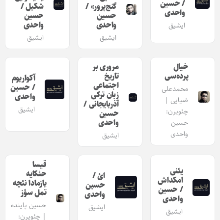
/ حسین
گنج‌پرور» /
شکیل /
واحدی
حسین
حسین
واحدی
واحدی
ایشیق
ایشیق
ایشیق
خیال
مروری بر
پرده‌سی
تاریخ
آکواریوم
اجتماعی
/ حسین
محمدعلی
زبان ترکی
واحدی
ضیایی |
آذربایجانی /
ایشیق
چئویرن:
حسین
واحدی
حسین
واحدی
ایشیق
قیسا
یئنی
حئکایه
ائ /
امکداش
یازمادا نئچه
حسین
/ حسین
تمل سؤز
واحدی
واحدی
حسین پاینده
ایشیق
ایشیق
| چئویرن: