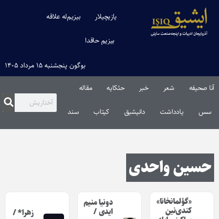
یازیچیلار
بیزیم‌له علاقه
بیزیم حاقدا
بوگون پنجشنبه ۱۵ مرداد ۱۴۰۵
آنا صحیفه
شعر
خبر
حئکایه
مقاله‌
سس
یادداشت
دانیشیق
کیتاب
سند
حسین واحدی
«گؤلمانخانا»
دونیا منیم
کندی‌نین
ایدی /
زهرا* /