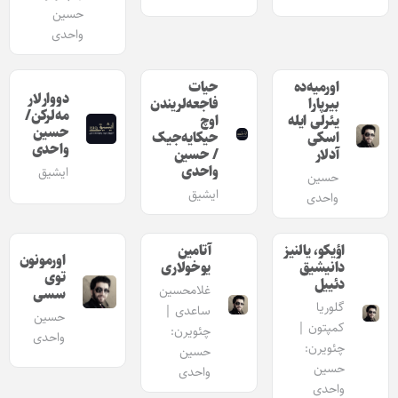
حسین
واحدی
اورمیه‌ده
حیات
دووارلار
بیرپارا
فاجعه‌لریندن
مه‌لرکن/
یئرلی ایله
اوچ
حسین
اسکی
حیکایه‌جیک
واحدی
آدلار
/ حسین
واحدی
ایشیق
حسین
ایشیق
واحدی
اؤیکو، یالنیز
آتامین
اورمونون
دانیشیق
یوخولاری
توی
دئییل
غلامحسین
سسی
گلوریا
ساعدی |
حسین
کمپتون |
چئویرن:
واحدی
چئویرن:
حسین
حسین
واحدی
واحدی