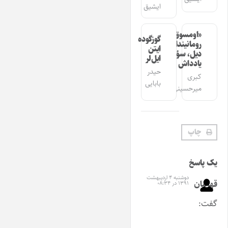
ایشیق
«اومسوق»
گوزگوده
رومانیندا
ایتن
دیل، سؤز،
ایل‌لر
یادداش
حیدر
کبری
بابایی
میرحسینی
چاپ
یک پاسخ
دوشنبه ۴ اردیبهشت
قهرمان
۱۳۹۱ در ۰۸:۳۴
گفت: