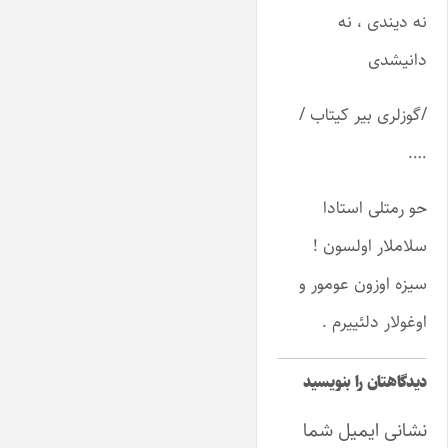
نه دیندی ، نه
دانیشدی
/گوزلری بیر کیتاب /
….
حو رمتلی استادا
سلاملار اولسون !
سیزه اوزون عومور و
اوغولار دلئییرم .
دیدگاهتان را بنویسید
نشانی ایمیل شما