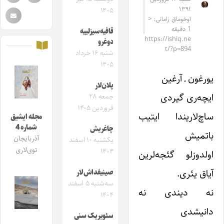
۱۳۹۱
۱۴۰۵
اوخوماق زامانی: <
1 دقیقه
قافیه‌سیزلییه
https://ishiq.ne
دوغرو
t/?p=894
شنبه ۱۶ خرداد
۱۴۰۵
یورغون ـ آرغین
پلان‌لار
ایچه‌ری گیردی
جمعه ۲۸
فروردین ۱۴۰۵
ساچ‌لاریندا ایتیب
مجله ایشیق
شماره 4
چاغریش
باتمیش
آذربایجان
یکشنبه ۱۰ اسفند
توی‌لاری
۱۴۰۴
اولدوزلو گئجه‌لرین
آیاق یئری.
صینیفداش‌لار
سه‌شنبه ۵ اسفند
نه دیندی نه
۱۴۰۴
دانیشدی
سئویریک سنی