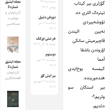
سه‌شنبه ۲۸
مجله ایشیق
گؤزلری بیر کیتاب
شماره 3
بهمن ۱۴۰۴
تیتره‌ک اللری ده.
آذربایجان و
دوزه‌لن دئییل
مهاجرت
تؤوشه‌ییردی
یکشنبه ۷ دی
مساله‌سی
۱۴۰۴
نه‌یین الیندن
هر شئی اورکک
قاچیرمیش سانکی
شنبه ۱۵ آذر ۱۴۰۴
اؤزوندن باشقا
دوستوم
آمما
یکشنبه ۱۳ مهر
مجله ایشیق
۱۴۰۴
شماره 2
کیمسه یوخ‌ایدی
آذربایجان
بیر ایش گؤر
هنده‌و‌رینده.
قفه‌خانالاری
یکشنبه ۹ شهریور
بیر استکان سو
۱۴۰۴
وئریم؟-
دئدیم،