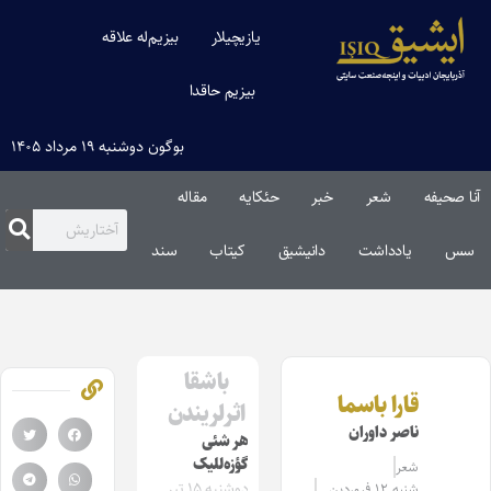
یازیچیلار
بیزیم‌له علاقه
بیزیم حاقدا
بوگون دوشنبه ۱۹ مرداد ۱۴۰۵
آنا صحیفه
شعر
خبر
حئکایه
مقاله‌
سس
یادداشت
دانیشیق
کیتاب
سند
باشقا
قارا باسما
اثرلریندن
ناصر داوران
هر شئی
گؤزه‌للیک
شعر
دوشنبه ۱۵ تیر
شنبه ۱۲ فروردین