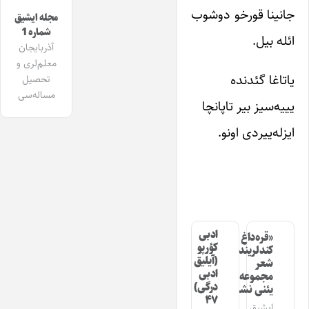
جانینا قورخو دوشوب
مجله ایشیق
شماره 1
ائله بیل.
آذربایجان
معلم‌لری و
یاتاغا گئدنده
تحصیل
مساله‌سی
یییه‌سیز بیر تاپانچا
ایزله‌ییردی اونو.
ادبی
«قره‌داغ
کؤرپو
کندلرینده»
(آیلیق
شعر
ادبی
مجموعه‌سینین
درگی)
یئنی نشری
۴۷
ایشیق