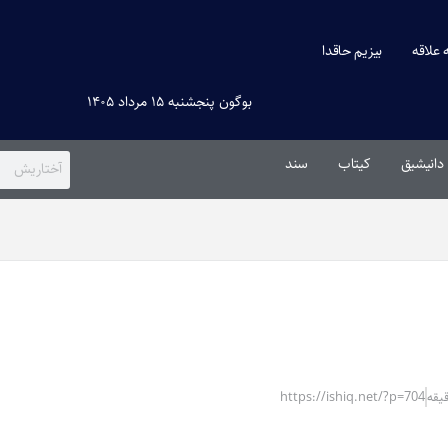
ه علاقه
بیزیم حاقدا
بوگون پنجشنبه ۱۵ مرداد ۱۴۰۵
دانیشیق
کیتاب
سند
https://ishiq.net/?p=704