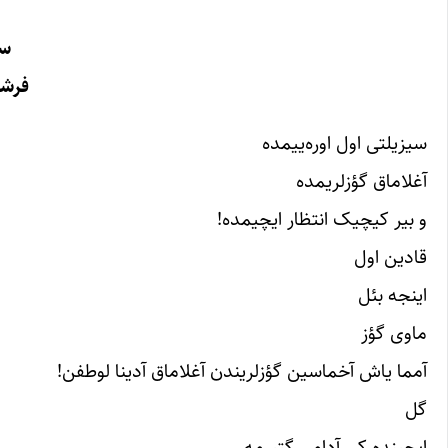
سی
فرشت
سیزیلتی اول اوره‌ییمده
آغلاماق گؤزلریمده
و بیر کیچیک انتظار ایچیمده!
قادین اول
اینجه بئل
ماوی گؤز
آمما یاش آخماسین گؤزلریندن آغلاماق آدینا لوطفن!
گل
ایچینده کی آدامی گتیرمه