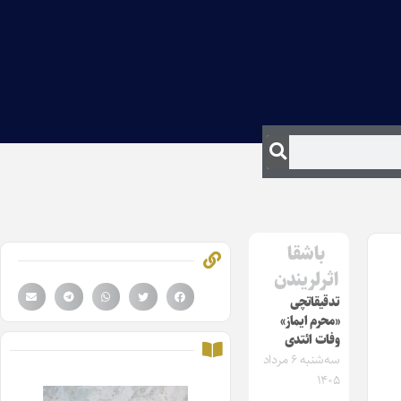
باشقا
اثرلریندن
تدقیقاتچی
«محرم ایماز»
وفات ائتدی
سه‌شنبه ۶ مرداد
۱۴۰۵