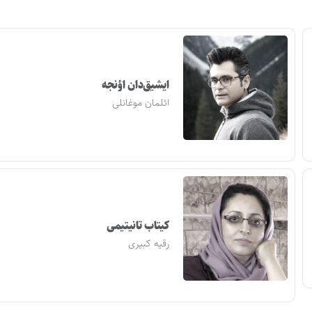
ایشیق‌دان اؤنجه
ائلمان موغانلی
کیتاب تانیتیمی
رقیه کبیری