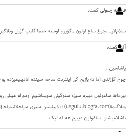
فرشته رسولی
گفت:
سلام‌لار….چوخ ساغ اولون…گؤزوم اوسته حتما گلیب گؤزل وبلاگیزا ق
آلپر
گفت:
یاشاسین ،
چوخ گؤزلدی آما نه یازیخ کی اینترنت ساحه سینده آنادیلیمیزده بو ت
بیرداها ساغولون دییرم سیزه سئوگیلی سویداشیم اومورام میللی روحل
وبلاگیما(usgulu.blogfa.com) اولابیلسین سیزی
باشلامیشیز. ساغولون دییرم هه له لیک