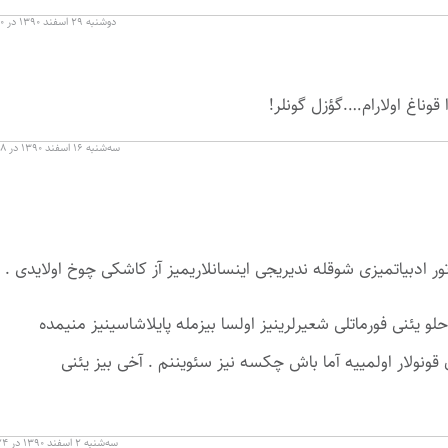
دوشنبه ۲۹ اسفند ۱۳۹۰ در ۱۴:۰۰
وناغ اولارام….گؤزل گونلر!
سه‌شنبه ۱۶ اسفند ۱۳۹۰ در ۱۸:۰۸
ور ادبیاتمیزی شوقله ندیریجی اینسانلاریمیز آز کاشکی چوخ اولایدی .
و یئنی فورماتلی شعیرلرینیز اولسا بیزمله پایلاشاسینیز منیمده
 ماراخلاندیراجاق قونولار اولمییه آما باش چکسه نیز سئویننم . آخی بیز یئنی
سه‌شنبه ۲ اسفند ۱۳۹۰ در ۰۲:۲۴