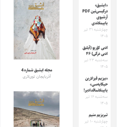
«ایشیق»
درگیسی‌نین PDF
آرشیوی
یاییملاندی
چهارشنبه ۳۱ تیر
۱۴۰۵
ادبی کؤرپو (آیلیق
ادبی درگی) ۴۶
سه‌شنبه ۲۳ تیر
۱۴۰۵
مجله ایشیق شماره 4
آذربایجان توی‌لاری
«بیزیم قیزلارین
حیکایه‌سی»
یایینلانماقدادیر!
سه‌شنبه ۱۶ تیر
۱۴۰۵
تبریزیم منیم
چهارشنبه ۱۰ تیر