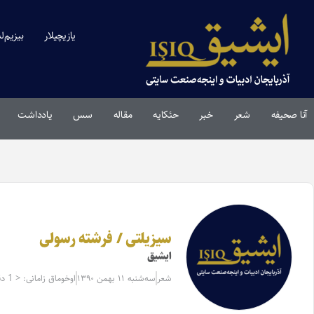
یازیچیلار
بیزیم‌ل
آنا صحیفه
شعر
خبر
حئکایه
مقاله‌
سس
یادداشت
سیزیلتی / فرشته رسولی
ایشیق
شعر
سه‌شنبه ۱۱ بهمن ۱۳۹۰
اوخوماق زامانی: < 1 دقیقه