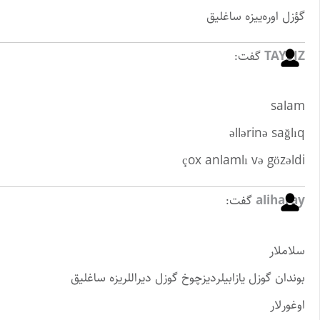
گؤزل اوره‌ییزه ساغلیق
TAYSIZ
گفت:
salam
əllərinə sağlıq
çox anlamlı və gözəldi
aliharay
گفت:
سلاملار
بوندان گوزل یازابیلردیزچوخ گوزل دیراللریزه ساغلیق
اوغورلار