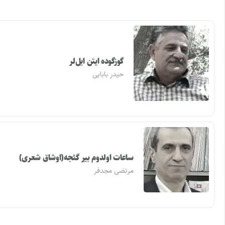
گوزگوده ایتن ایل‌لر
حیدر بابایی
ساعات اولدوم بیر گئجه(اوشاق شعری)
مرتضی مجدفر