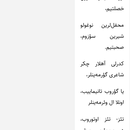
خصلتیم،
محفل‌لرین نوغولو
شیرین سؤزوم،
صحبتیم.
کدرلی آهلار چکر
شاعری گؤرمه‌ینلر،
یا گؤروب تانیماییب،
اونلا ال وئرمه‌ینلر
تئز- تئز اوتوروب،
دوروب یئریمی بوش