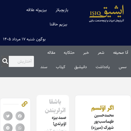
یازیچیلار
بیزیم‌له علاقه
بیزیم حاقدا
بوگون شنبه ۱۷ مرداد ۱۴۰۵
آنا صحیفه
شعر
خبر
حئکایه
مقاله‌
سس
یادداشت
دانیشیق
کیتاب
سند
باشقا
اگر اؤلسم
اثرلریندن
محمدحسین
صمد بیزه
طهماسب‌پور
اؤیرتدی!
شهرک (میرزه)
پنجشنبه ۳ تیر