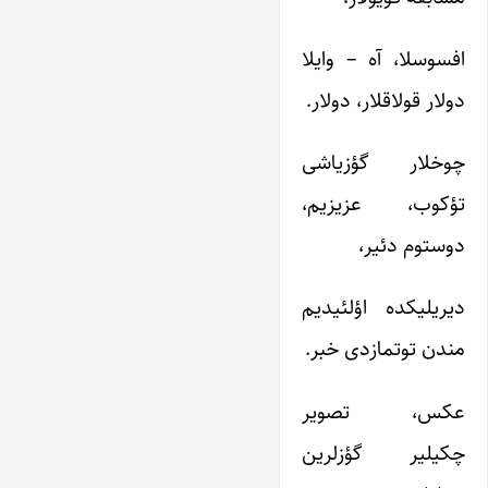
افسوسلا، آه – وایلا
دولار قولاقلار، دولار.
چوخلار گؤزیاشی
تؤکوب، عزیزیم،
دوستوم دئیر،
دیریلیکده اؤلئیدیم
مندن توتمازدی خبر.
عکس، تصویر
چکیلیر گؤزلرین