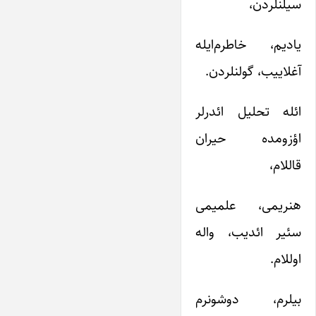
سیلنلردن،
یادیم، خاطرم‌ایله
آغلاییب، گولنلردن.
ائله تحلیل ائدرلر
اؤزومده حیران
قاللام،
هنریمی، علمیمی
سئیر ائدیب، واله
اوللام.
بیلرم، دوشونرم