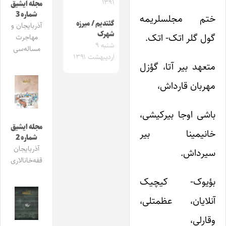
۱۳۹۱
مجله ایشیق
شماره 3
ختم مجلسلریمه
گئتدیم / میرزه
آذربایجان و
شهرک
گول گلر اتک- اتک.
مهاجرت
شنبه ۹
مساله‌سی
اردیبهشت ۱۳۹۱
متعهد بیر آتا، گؤزل
مهربان قارداش،
باشی اوجا بیرکیشی،
مجله ایشیق
خانیمینا بیر
شماره 2
آذربایجان
سیرداش.
قفه‌خانالاری
بؤیوک- کیچیک
آنلایان، عظمتلی،
وقارلی،