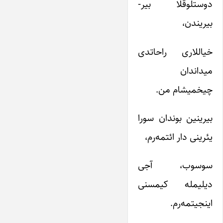
دوستلوقلا بیر-
بیریندن،
خیاللاری راحاتدی
میداندان
چیخمیشام من.
بیرینین بوندان سورا
یئرینی دار ائتمه‌رم،
سوسوب، آجی
دیلیمله کیمسنی
اینجیتمه‌رم.