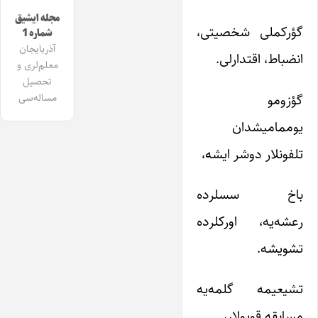
مجله ایشیق
گؤرکملی شخصیتی،
شماره 1
آذربایجان
انضباط، اقتدارلی.
معلم‌لری و
تحصیل
گؤزومو
مساله‌سی
یوممامیشدان
تلفونلار دوشر ایشه،
باخ سسلرده
رعشه‌یه، اورکلرده
تشویشه.
تشیعیمه گلمه‌یه
مسابقه قویولار،