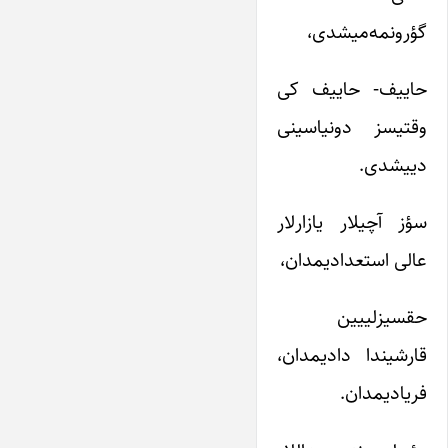
گؤرونمه‌میشدی،
حاییف- حاییف کی
وقتیسز دونیاسینی
دییشدی.
سؤز آچیلار یازارلار
عالی استعدادیمدان،
حقسیزلییین
قارشیندا دادیمدان،
فریادیمدان.