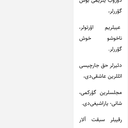
گؤررلر،
عیبلریم اؤرتولر،
ناخوشو خوش
گؤررلر.
دئیرلر حق جارچیسی
ائللرین عاشقی‌دی،
مجلسلرین گؤرکمی،
شانی- یاراشیغی‌دی.
رقیبلر سبقت آلار