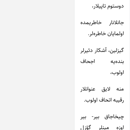
دوستوم تاپیلار،
جانلانار خاطریمده
اولمایان خاطره‌لر.
گیزلین، آشکار دئیرلر
بنده‌یه اجحاف
اولوب،
منه لایق عنوانلار
رقیبه اتحاف اولوب.
چیخاجاق بیر- بیر
اوزه مینلر گؤزل