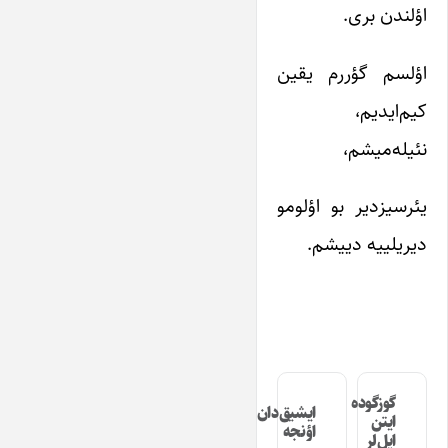
اؤلندن بری.
اؤلسم گؤررم یقین
کیم‌ایدیم،
نئیله‌میشم،
یئرسیزدیر بو اؤلومو
دیریلییه دییشم.
گوزگوده
ایشیق‌دان
ایتن
اؤنجه
ایل‌لر