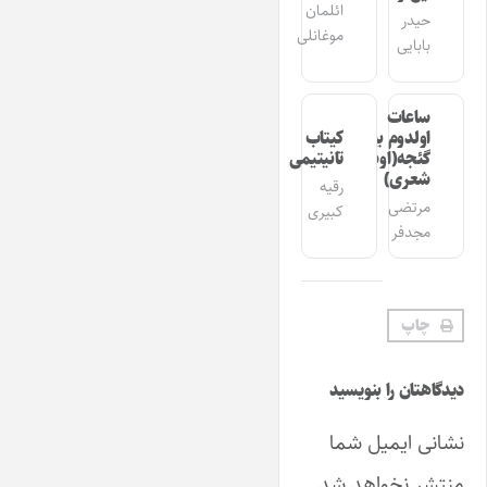
ائلمان
حیدر
موغانلی
بابایی
ساعات
اولدوم بیر
کیتاب
گئجه(اوشاق
تانیتیمی
شعری)
رقیه
مرتضی
کبیری
مجدفر
چاپ
دیدگاهتان را بنویسید
نشانی ایمیل شما
منتشر نخواهد شد.