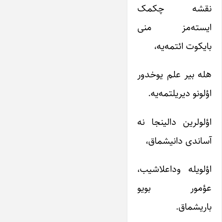
نقشه چکمک
ایسته‌مز منی
بایکوت ائتمه‌یه،
هله بیر علم یوخدور
اؤلونو دیریلتمه‌یه.
اؤلولرین دالینجا نه
آساندی دانیشماق،
اؤلویله وداعلاشیب،
عؤمور بویو
باریشماق.