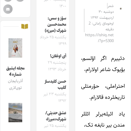
شعر
۱۴۰۰
دوشنبه ۳۰
اردیبهشت ۱۳۹۲
سؤز و سس:
اوخوماق زامانی: 2
محمدحسین
دقیقه
شهرک (میرزه)
https://ishiq.net
یکشنبه ۲۵ خرداد
/?p=5300
۱۳۹۹
آی اوغلان!
دئییرم اگر اؤلسم،
پنجشنبه ۲۹
بؤیوک شاعر اولارام،
مجله ایشیق
خرداد ۱۳۹۳
شماره 4
آذربایجان
حسن کلیدساز
احتراملی، حؤرمتلی
گلیب
توی‌لاری
یکشنبه ۲۳ تیر
تاریخلرده قالارام.
۱۳۹۲
یاد ائیله‌یرلر ائللر
عشق حدیثی/
شهرک«میرزا»
مندن بیر نابغه تک،
یکشنبه ۲۵ تیر