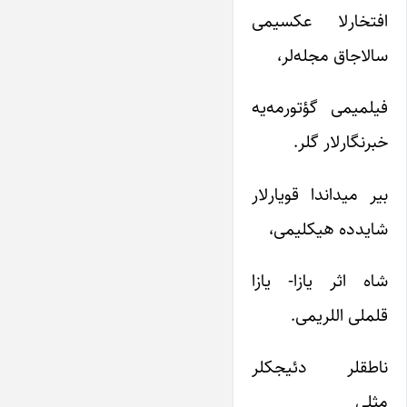
افتخارلا عکسیمی
سالاجاق مجله‌لر،
فیلمیمی گؤتورمه‌یه
خبرنگارلار گلر.
بیر میداندا قویارلار
شایدده هیکلیمی،
شاه اثر یازا- یازا
قلملی اللریمی.
ناطقلر دئیجکلر
مثلی