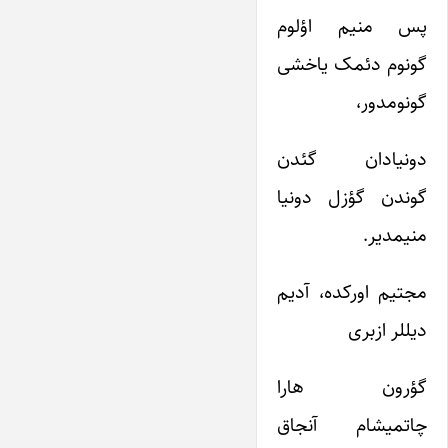
پس منیم اؤلوم
گونوم دئمک یاخشی
گونومدور،
دونیادان گئدن
گوندن گؤزل دونیا
منیمدیر.
مجتیم اورکده، آدیم
دیللر ازبری
گؤرون هارا
چاتمیشام آنجاق