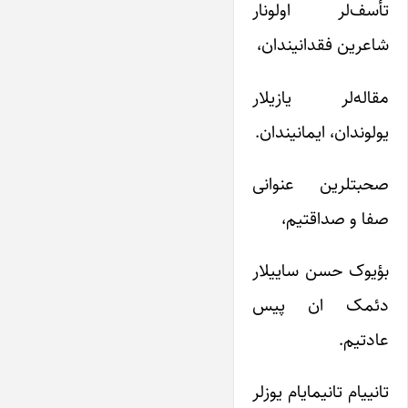
تأسف‌لر اولونار
شاعرین فقدانیندان،
مقاله‌لر یازیلار
یولوندان، ایمانیندان.
صحبتلرین عنوانی
صفا و صداقتیم،
بؤیوک حسن ساییلار
دئمک ان پیس
عادتیم.
تانییام تانیمایام یوزلر