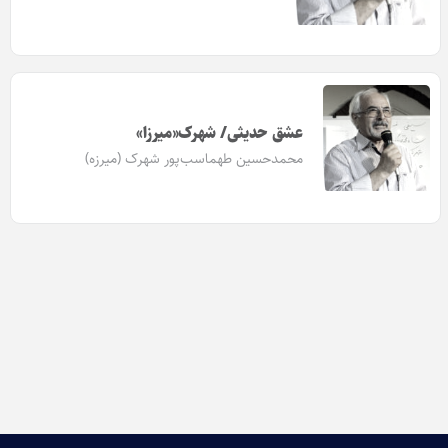
عشق حدیثی/ شهرک«میرزا»
محمدحسین طهماسب‌پور شهرک (میرزه)