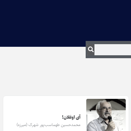
آی اوغلان!
محمدحسین طهماسب‌پور شهرک (میرزه)