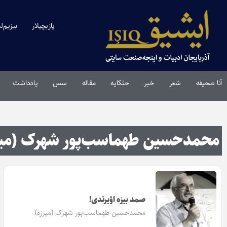
یازیچیلار
بیزیم‌ل
آنا صحیفه
شعر
خبر
حئکایه
مقاله‌
سس
یادداشت
محمدحسین طهماسب‌پور شهرک (میر
صمد بیزه اؤیرتدی!
محمدحسین طهماسب‌پور شهرک (میرزه)