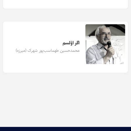
اگر اؤلسم
محمدحسین طهماسب‌پور شهرک (میرزه)