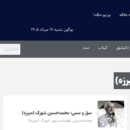
ه علاقه
بیزیم حاقدا
بوگون شنبه ۱۷ مرداد ۱۴۰۵
دانیشیق
کیتاب
سند
زه)
سؤز و سس: محمدحسین شهرک (میرزه)
محمدحسین طهماسب‌پور شهرک (میرزه)