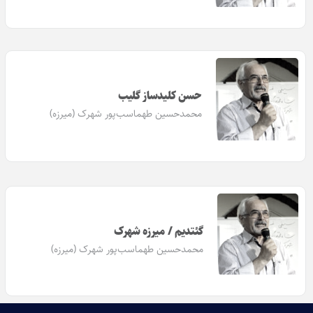
حسن کلیدساز گلیب
محمدحسین طهماسب‌پور شهرک (میرزه)
گئتدیم / میرزه شهرک
محمدحسین طهماسب‌پور شهرک (میرزه)