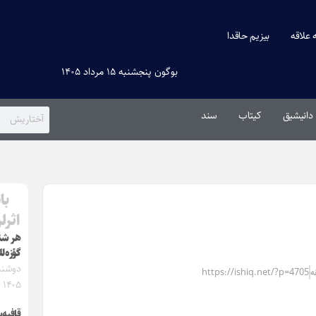
ه علاقه
بیزیم حاقدا
بوگون پنجشنبه ۱۵ مرداد ۱۴۰۵
دانیشیق
کیتاب
سند
با
اثرل
هر شئ
گؤزه‌ل
https://ishiq.net/?p=4705
۱۴۰۵
قافیه‌