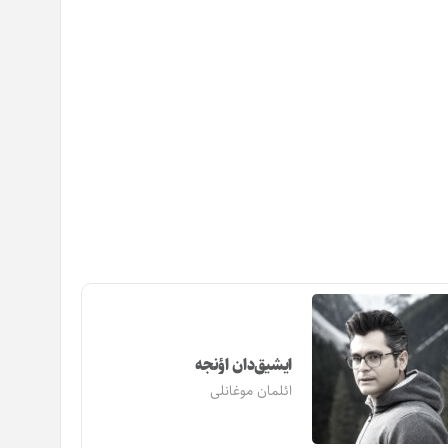
ایشیق‌دان اؤنجه
ائلمان موغانلی