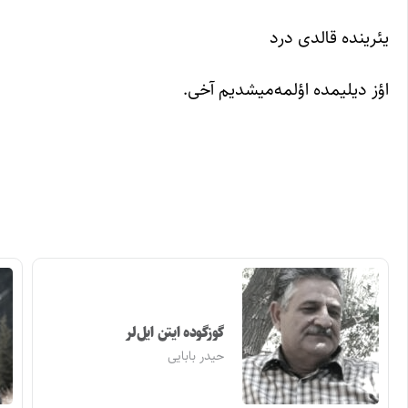
یئرینده قالدی درد
اؤز دیلیمده اؤلمه‌میشدیم آخی.
گوزگوده ایتن ایل‌لر
حیدر بابایی