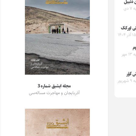
ن دئییل
یکشنبه ۷ دی
ی اورکک
م
یکشنبه ۱۳ مهر
ش گؤر
یکشنبه ۹ شهریور
مجله ایشیق شماره 3
آذربایجان و مهاجرت مساله‌سی