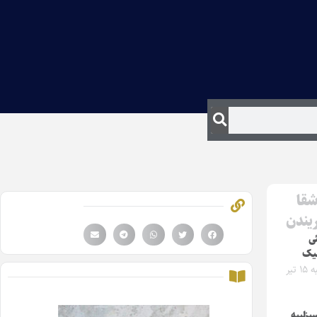
شقا
ریندن
ی
لیک
دوشنبه ۱۵ تیر
سیزلییه