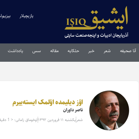
یازیچیلار
بیزیم‌ل
آنا صحیفه
شعر
خبر
حئکایه
مقاله‌
سس
یادداشت
اؤز دیلیمده اؤلمک ایسته‌ییرم
ناصر داوران
شعر
یکشنبه ۱۱ فروردین ۱۳۹۲
اوخوماق زامانی: < 1 دقیقه