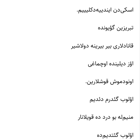
اسکی‌دن ایندییه‌دکلیییم.
تبریزین گؤیونده
قانادلاری بیر بیرینه دولاشیر
اؤز دیلینده اوچماغی
اونودموش قوشلارین.
اؤلوب گئدرم دئدیم
منیم‌له بو درد ده قویلانار
اؤلوب گئتدیم‌ده