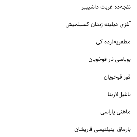
نئجه‌ده غربت داشیییر
آغزی دیلینه زندان کسیلمیش
مظفریه‌لرده کی
بویاسی نار قوخویان
قوز قوخویان
ناغیل‌لارینا
ماهنی یاراسی
بارماق اینیلتیسی قاریشان