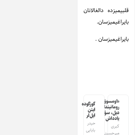
قلبیمیزده دالغالانان
بایراغیمیزسان.
بایراغیمیزسان .
«اومسوق»
گوزگوده
رومانیندا
ایتن
دیل، سؤز،
ایل‌لر
یادداش
حیدر
کبری
بابایی
میرحسینی