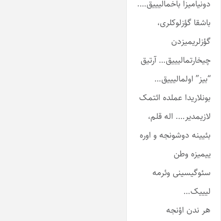
دونیامیزا باخمالیییق….
باشقا گؤزلوکلری،
گؤزلریمیزدن
چیخارتمالیییق… آرتیق
“بیز” اولمالیییق…
بونلاریدا عملده ائتمک
لازیمدیر…. اله قلم،
بئیینه دوشونجه و اوره
ییمیزه وطن
سئوگیسینی وئرمه
لیییک…
هر ندن اؤنجه