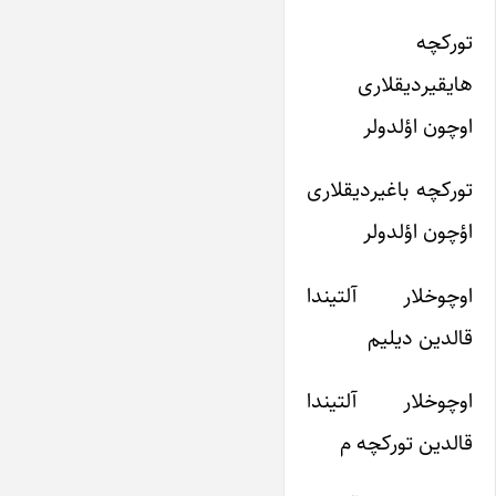
تورکچه
هایقیردیقلاری
اوچون اؤلدولر
تورکچه باغیردیقلاری
اؤچون اؤلدولر
اوچوخلار آلتیندا
قالدین دیلیم
اوچوخلار آلتیندا
قالدین تورکچه م