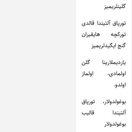
گلینلریمیز
تورپاق آلتیندا قالدی
تورکچه هایقیران
گنج ایگیدلریمیز
یاردیملارینا گلن
اولمادی، اولماز
اولدو.
بوغولدولار، تورپاق
آلتیندا قالیب
بوغولدولار