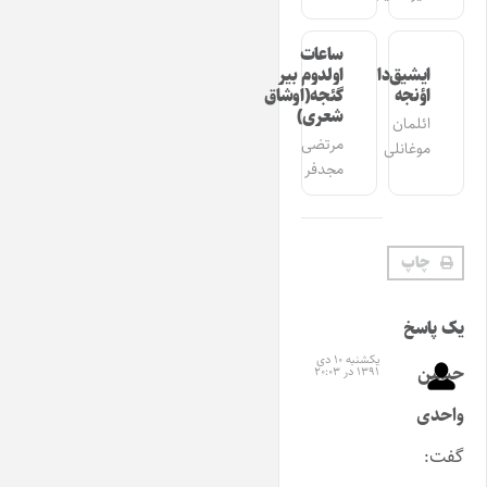
ساعات
ایشیق‌دان
اولدوم بیر
اؤنجه
گئجه(اوشاق
شعری)
ائلمان
مرتضی
موغانلی
مجدفر
چاپ
یک پاسخ
یکشنبه ۱۰ دی
حسین
۱۳۹۱ در ۲۰:۰۳
واحدی
گفت: