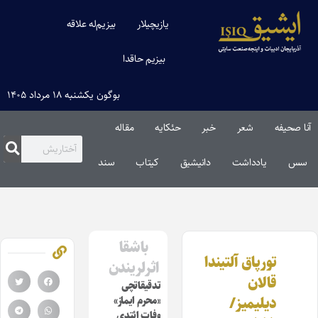
یازیچیلار
بیزیم‌له علاقه
بیزیم حاقدا
بوگون یکشنبه ۱۸ مرداد ۱۴۰۵
آنا صحیفه
شعر
خبر
حئکایه
مقاله‌
سس
یادداشت
دانیشیق
کیتاب
سند
باشقا
تورپاق آلتیندا
اثرلریندن
قالان
تدقیقاتچی
دیلیمیز/
«محرم ایماز»
وفات ائتدی