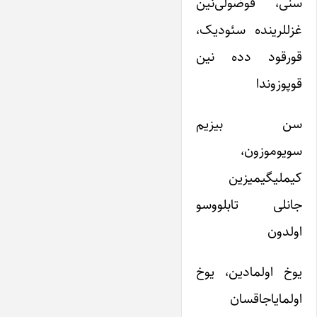
سنی، فوضولی‌نین
غزللرینده سئودیک،
قورقود دده نین
قوپوزوندا
سن بیزیم
سویوموزون،
کیملیگیمیزین
جانلی تابلووسو
اولدون
یوخ اولمادین، یوخ
اولمایاجاقسان