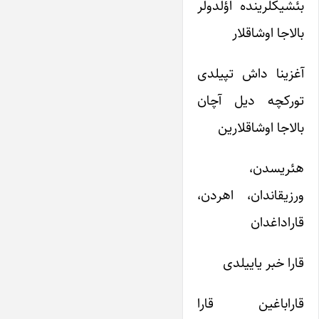
بئشیکلرینده اؤلدولر
بالاجا اوشاقلار
آغزینا داش تپیلدی
تورکچه دیل آچان
بالاجا اوشاقلارین
هئریسدن،
ورزیقاندان، اهردن،
قاراداغدان
قارا خبر یاییلدی
قاراباغین قارا