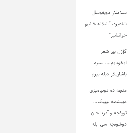
سلاملار دویغوسال
شاعیره، “شلاله خانیم
جوانشیر”
گؤزل بیر شعر
اوخودوم…. سیزه
باشاریلار دیله ییرم
منجه ده دونیامیزی
دییشمه لیییک…
تورکجه و آذربایجان
دوشونجه سی ایله