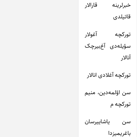
خبرلرینه قارالار
قاتیلدی
تورکچه آغولار
سؤیله‌دی آغ‌بیرچک
آنالار
تورکچه آغلادی انالار
سن اؤلمه‌دین، منیم
تورکچه م
سن یاشاییرسان
باغریمیزدا