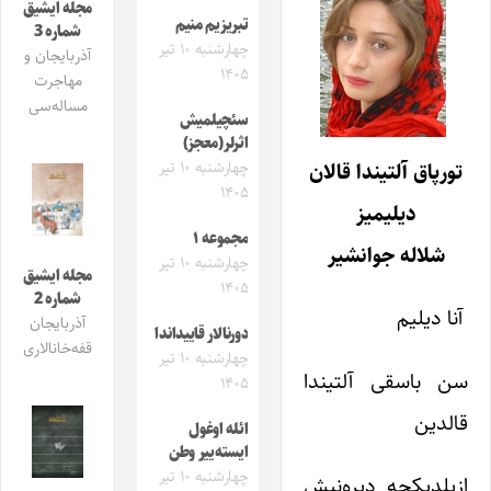
مجله ایشیق
تبریزیم منیم
شماره 3
چهارشنبه ۱۰ تیر
آذربایجان و
۱۴۰۵
مهاجرت
مساله‌سی
سئچیلمیش
اثرلر(معجز)
چهارشنبه ۱۰ تیر
تورپاق آلتیندا قالان
۱۴۰۵
دیلیمیز
مجموعه ۱
شلاله جوانشیر
چهارشنبه ۱۰ تیر
مجله ایشیق
۱۴۰۵
شماره 2
آنا دیلیم
آذربایجان
دورنالار قاییداندا
قفه‌خانالاری
چهارشنبه ۱۰ تیر
سن باسقی آلتیندا
۱۴۰۵
قالدین
ائله اوغول
ایسته‌ییر وطن
چهارشنبه ۱۰ تیر
ازیلدیکچه دیره‌نیش