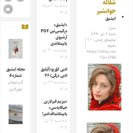
شلاله
سه‌شنبه ۶ مرداد
جوانشیر
۱۴۰۵
ایشیق
«ایشیق»
شعر
درگیسی‌نین PDF
شنبه ۹ دی ۱۳۹۱
آرشیوی
اوخوماق زامانی: < 1
یاییملاندی
دقیقه
چهارشنبه ۳۱ تیر
https://ishiq.net
۱۴۰۵
/?p=3788
ادبی کؤرپو (آیلیق
مجله ایشیق
ادبی درگی) ۴۶
شماره 4
سه‌شنبه ۲۳ تیر
آذربایجان
۱۴۰۵
توی‌لاری
«بیزیم قیزلارین
حیکایه‌سی»
یایینلانماقدادیر!
سه‌شنبه ۱۶ تیر
۱۴۰۵