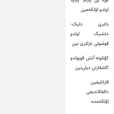
اولدو اؤلکه‌مین
باغری دلیک-
دئشیک اولدو
فوضولی غزللری نین
کؤنلونه آتش قویولدو
کاشقارلی دیلی‌نین
قارانلیغین
دالغالاندیغی
اؤلکه‌مده-