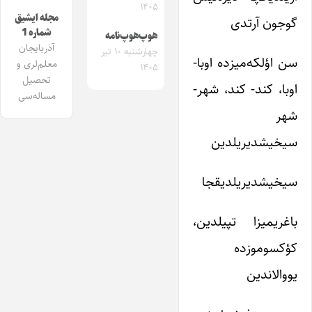
۱۴۰۵
مجله ایشیق
گوجون آرتدی
شماره 1
هوپ‌هوپ‌نامه
آذربایجان
چهارشنبه ۱۰ تیر
سن اؤلکه‌میزده اوبا-
معلم‌لری و
۱۴۰۵
تحصیل
اوبا، کند- کند، شهر-
مساله‌سی
شهر
سیخیشدیریلدین
سیخیشدیریلدیقجا
باغریمیزا تپیلدین،
کؤکسوموزده
یووالاندین