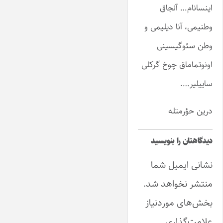
اینسانام… آنجاق
وطنیمی، آنا دیلیمی و
وطن سئوگیسینی
اونوتماماق چوخ گرکلی
ساییلیر….
درین حؤرمتله
دیدگاهتان را بنویسید
نشانی ایمیل شما
منتشر نخواهد شد.
بخش‌های موردنیاز
علامت‌گذاری