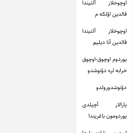
اوچوخلار آلتیندا
قالدین اؤلکه م
اوچوخلار آلتیندا
قالدین آنا دیلیم
یوردوم اوچوق-اوچوق
خرابه لره دؤنوشدو
دؤنوشدورولدو
یارالار آچیلدی
یوردومون باغریندا
اوره یی پارام- پارچا