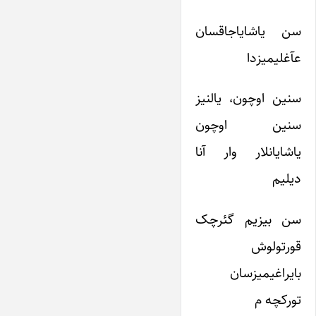
سن یاشایاجاقسان
عآغلیمیزدا
سنین اوچون، یالنیز
سنین اوچون
یاشایانلار وار آنا
دیلیم
سن بیزیم گئرچک
قورتولوش
بایراغیمیزسان
تورکچه م