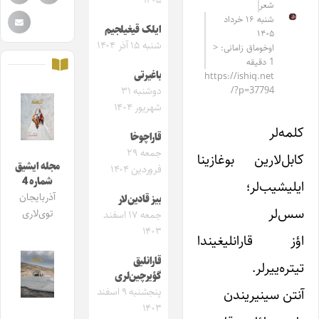
۱۴۰۵
شعر
شنبه ۱۶ خرداد
ایلک قیغیلجیم
۱۴۰۵
شنبه ۱۵ آذر ۱۴۰۴
اوخوماق زامانی: <
1 دقیقه
باغیرتی
https://ishiq.net
/?p=37794
دوشنبه ۳۱
شهریور ۱۴۰۴
کلمه‌لر
قاراچوخا
جمعه ۲۹
کابل‌لارین بوغازینا
مجله ایشیق
فروردین ۱۴۰۴
شماره 4
ایلیشیب‌لر؛
آذربایجان
بیز قادین‌لار
سس‌لر
توی‌لاری
جمعه ۱۷ اسفند
۱۴۰۳
اؤز قارانلیغیندا
قارانلیق
تیتره‌ییرلر.
گؤیرچین‌لری
آنتن سینیریندن
پنجشنبه ۹ اسفند
۱۴۰۳