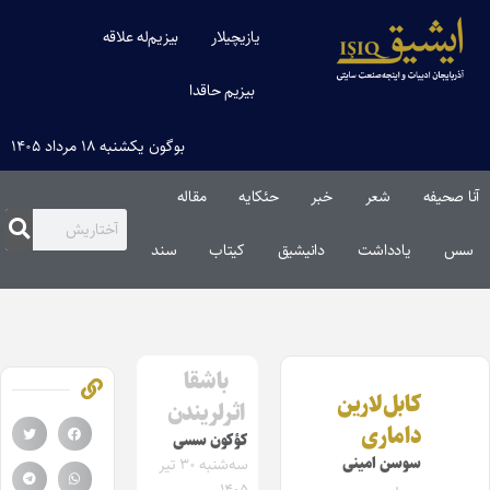
یازیچیلار
بیزیم‌له علاقه
بیزیم حاقدا
بوگون یکشنبه ۱۸ مرداد ۱۴۰۵
آنا صحیفه
شعر
خبر
حئکایه
مقاله‌
سس
یادداشت
دانیشیق
کیتاب
سند
باشقا
کابل‌لارین
اثرلریندن
داماری
کؤکون سسی
سوسن امینی
سه‌شنبه ۳۰ تیر