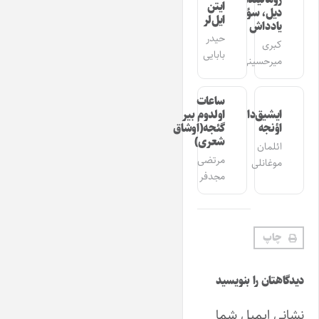
ایتن
دیل، سؤز،
ایل‌لر
یادداش
حیدر
کبری
بابایی
میرحسینی
ساعات
ایشیق‌دان
اولدوم بیر
اؤنجه
گئجه(اوشاق
شعری)
ائلمان
مرتضی
موغانلی
مجدفر
چاپ
دیدگاهتان را بنویسید
نشانی ایمیل شما