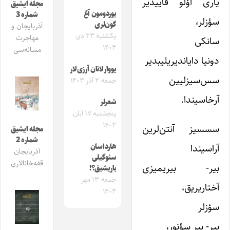
یاری اؤلو قاییدیر
مجله ایشیق
یوردومون آغ
شماره 3
سؤزلر،
گون‌لری
آذربایجان و
یکشنبه ۲۳ دی
مهاجرت
سانکی
۱۴۰۳
مساله‌سی
دونیا دایاندیریلیبدیر
یووارلانان آرزی‌لار
سس‌سیزلیین
جمعه ۲ آذر ۱۴۰۳
آرخاسیندا.
شعرلر
پنجشنبه ۱۷ آبان
۱۴۰۳
سسسیز آنتن‌لرین
مجله ایشیق
شماره 2
آراسیندا
هارداسان
آذربایجان
سئوگیلی
قفه‌خانالاری
بیر- بیریمیزی
باریشیق؟!
جمعه ۱۳ مهر
آختاریریق،
۱۴۰۳
سؤزلر
بیر- بیر سؤنور،