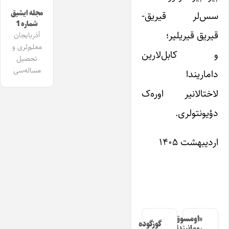
مجله ایشیق
سس‌لر قیریق-
شماره 1
قیریق قیریلیر؛
آذربایجان
معلم‌لری و
و کابل‌لارین
تحصیل
مساله‌سی
داماریندا
لاختالانیر اوره‌ک
دؤیونتولری.
اردیبهشت ۱۴۰۵
«اومسوق»
گوزگوده
رومانیندا