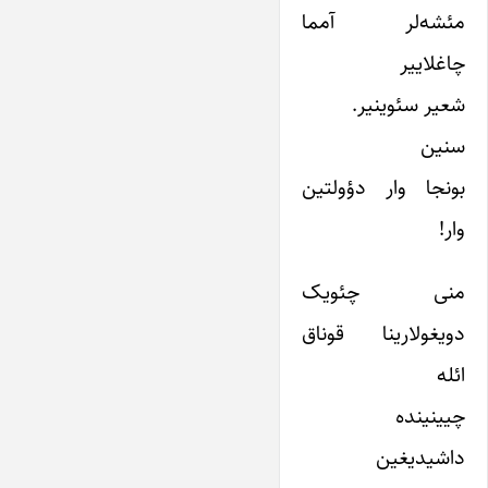
مئشه‌لر آمما
چاغلاییر
شعیر سئوینیر.
سنین
بونجا وار دؤولتین
وار!
منی چئویک
دویغولارینا قوناق
ائله
چیینینده
داشیدیغین