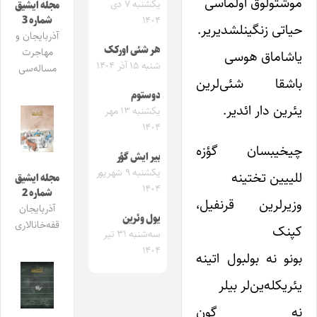
موشتولوق اولماسی
یکشنبه ۷ دی
مجله ایشیق
شماره 3
۱۴۰۴
حیاتی زنگینلشدیریر.
آذربایجان و
هر شئی اورکک
مهاجرت
یاشاماق هوسی
شنبه ۱۵ آذر ۱۴۰۴
مساله‌سی
باشقا شئی‌لرین
دوستوم
یئرین دار ائدیر.
یکشنبه ۱۳ مهر
۱۴۰۴
چیخیبسان گؤزه
بیر ایش گؤر
یکشنبه ۹ شهریور
للییین تختینه
مجله ایشیق
۱۴۰۴
شماره 2
وزیرلرین قرنفیل،
آذربایجان
یول وئرین
قفه‌خانالاری
کپنک
سه‌شنبه ۳۱ تیر
۱۴۰۴
بونو نه بولبول اتینه
یئریکله‌ین‌لر بیلر
نه گون