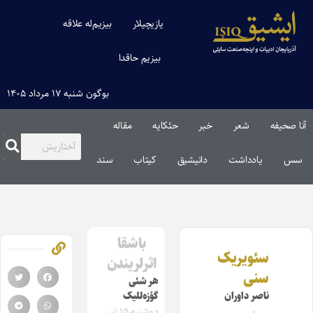
یازیچیلار
بیزیم‌له علاقه
بیزیم حاقدا
بوگون شنبه ۱۷ مرداد ۱۴۰۵
آنا صحیفه
شعر
خبر
حئکایه
مقاله‌
سس
یادداشت
دانیشیق
کیتاب
سند
باشقا
سئویریک
اثرلریندن
سنی
هر شئی
ناصر داوران
گؤزه‌للیک
دوشنبه ۱۵ تیر