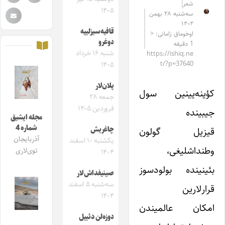
شعر
۱۴۰۵
سه‌شنبه ۲۸ بهمن
۱۴۰۴
قافیه‌سیزلییه
اوخوماق زامانی: <
دوغرو
1 دقیقه
شنبه ۱۶ خرداد
https://ishiq.ne
t/?p=37640
۱۴۰۵
پلان‌لار
کؤینه‌یینین سول
جمعه ۲۸
فروردین ۱۴۰۵
جیبینده
مجله ایشیق
شماره 4
قیزیل گولون
چاغریش
آذربایجان
یکشنبه ۱۰ اسفند
وطنداشلیغی،
توی‌لاری
۱۴۰۴
بئینینده ‌‌بولودسوز
صینیفداش‌لار
سه‌شنبه ۵ اسفند
قرارلارین
۱۴۰۴
امکان عالمیندن
دوزه‌لن دئییل