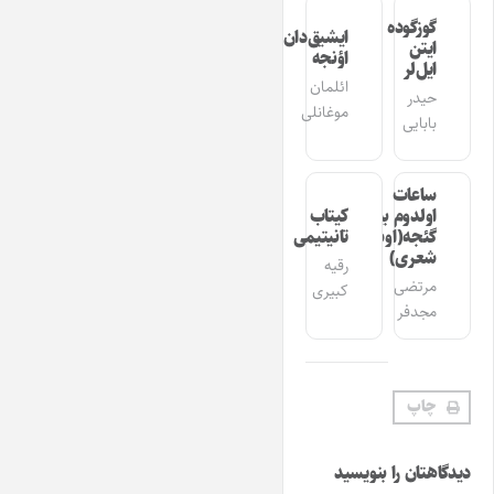
گوزگوده
ایشیق‌دان
ایتن
اؤنجه
ایل‌لر
ائلمان
حیدر
موغانلی
بابایی
ساعات
اولدوم بیر
کیتاب
گئجه(اوشاق
تانیتیمی
شعری)
رقیه
مرتضی
کبیری
مجدفر
چاپ
دیدگاهتان را بنویسید