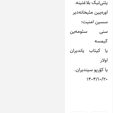
یئنی‌لیک بلاغتینه.
اوره‌یین مئیخانه‌دیر
سسین امنیت؛
سنی سئومه‌ین
کیمسه
یا کیتاب یاندیران
اولار
یا کؤرپو سیندیران.
۱۴۰۴/۱۰/۲۰