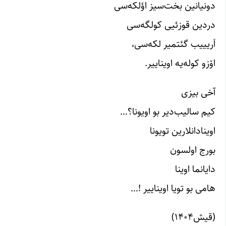
دونیانین بخت‌سیز اؤلکه‌سی
دردین قوزئیی کولگه‌سی
اَریییب گئتمیر لکه‌سی،
اۆزو کوله‌یه اویناییر.
آخی بیزی
کیم سالیب‌دیر بو اویونا؟…
اوینادانلارین تویونا
بورج اولسون
دایانما اوینا
هامی بو تویا اویناییر !…
(قیش۱۴۰۴)