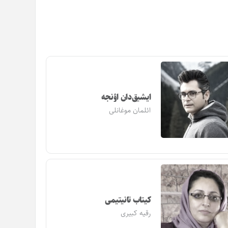
ایشیق‌دان اؤنجه
ائلمان موغانلی
کیتاب تانیتیمی
رقیه کبیری