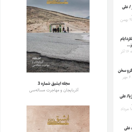
 / علی
جمعه ۲۵ بهمن
لاردایام
ز…
پنجشنبه ۱۶ آذر
گروِ سخن
دوشنبه ۶ مهر
مجله ایشیق شماره 3
آذربایجان و مهاجرت مساله‌سی
یا/ علی
جمعه ۱۸ مرداد
 علی