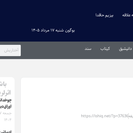
ه علاقه
بیزیم حاقدا
بوگون شنبه ۱۷ مرداد ۱۴۰۵
دانیشیق
کیتاب
سند
باش
اثرلر
چوخداند
اوراق‌دی
https://ishiq.net/?p=37636
۱۴۰۴
ادبیاتی