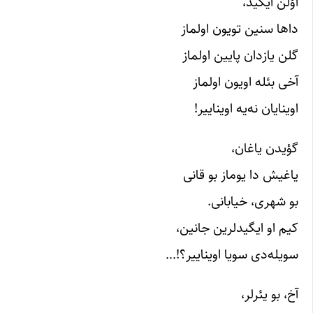
اؤلن ایگید،
داها سنین تویون اولماز
گلن یازدان پایین اولماز
آخی بئله اویون اولماز
اوینایان نه‌یه اویناییر!
گؤیدن یاغان،
یاغیش دا یوماز بو قانی
بو شهری، خیابانی.
کیم او ایگیدلرین جانین،
سویله‌دی سویا اویناییر؟!…
آخ، بو یئرلر،