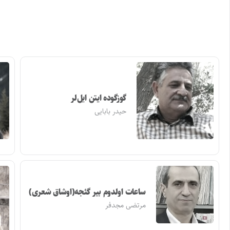
گوزگوده ایتن ایل‌لر
حیدر بابایی
ساعات اولدوم بیر گئجه(اوشاق شعری)
مرتضی مجدفر