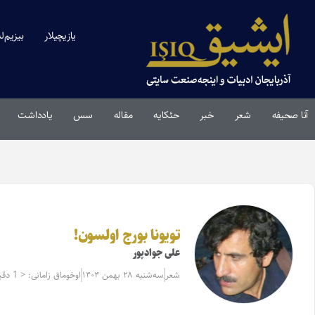
یازیچیلار
بیزیم‌ل
آنا صحیفه
شعر
خبر
حئکایه
مقاله‌
سس
یادداشت
تویونا بورج اولسون!
علی جوادپور
شعر
سه‌شنبه ۲۸ بهمن ۱۴۰۴
اوخوماق زامانی: < 1 دقیقه