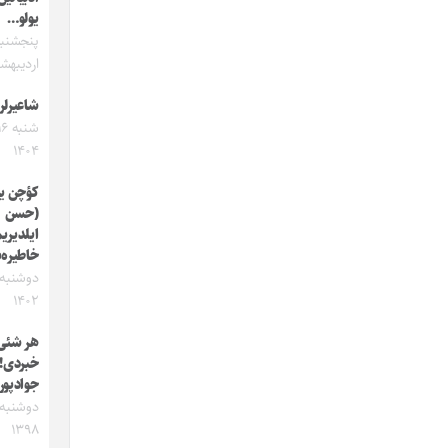
یولو…
اردیبهشت 
شاعیرلر
۱۴۰۴
کؤچن ی
(حسن
ایلدیری
خاطیره‌
۱۴۰۲
هر شئی
خبردی!…
جوادپور
۱۳۹۸