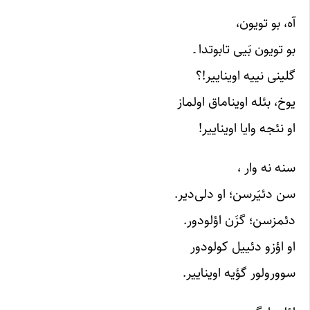
آه، بو تویون،
بو تویون بَیی تابوتدا ـ
گلینی نییه اویناییر!؟
یوخ، بئله اویناماق اولماز
او نئجه وایا اویناییر!
سنه نه وار ،
سن دئیَرسن؛ او دلی‌دیر.
دئمزسن؛ گزَن اؤلودور.
او اؤزو دئییل کولودور
سوورولور گؤیه اویناییر.