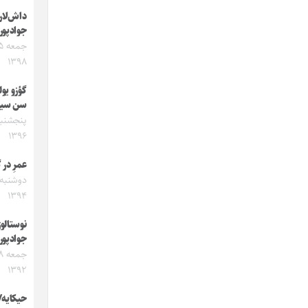
داش‌لار
جوادپور
۱۳۹۸
گؤزو یول
سن سی
۱۳۹۶
عمرِ در 
۱۳۹۴
نوستالوژ
جوادپور
۱۳۹۲
حیکایه/