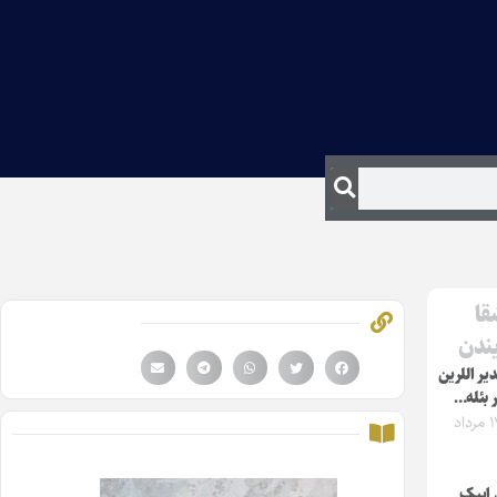
قا
یندن
یر اللرین
ر بئله…
جمعه ۱۷ مرداد
ن ایپک