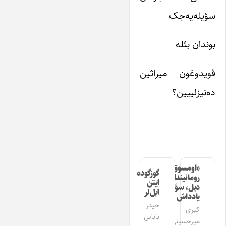
سؤیله‌یه‌جک
بوندان بئله
قویدوغون میراثین
ده‌نیزلییین؟
«اومسوق»
گوزگوده
رومانیندا
ایتن
دیل، سؤز،
ایل‌لر
یادداش
حیدر
کبری
بابایی
میرحسینی