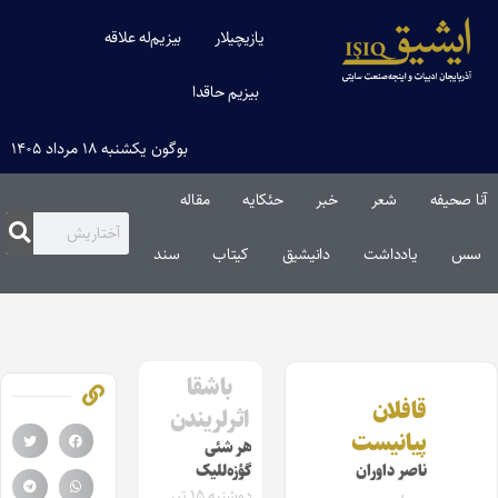
یازیچیلار
بیزیم‌له علاقه
بیزیم حاقدا
بوگون یکشنبه ۱۸ مرداد ۱۴۰۵
آنا صحیفه
شعر
خبر
حئکایه
مقاله‌
سس
یادداشت
دانیشیق
کیتاب
سند
باشقا
قافلان
اثرلریندن
پیانیست
هر شئی
ناصر داوران
گؤزه‌للیک
دوشنبه ۱۵ تیر