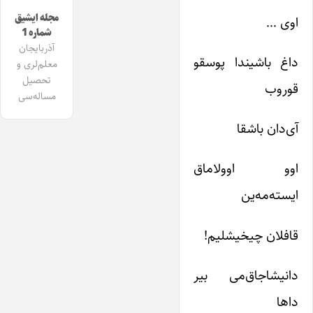
مجله ایشیق
اوی …
شماره 1
آذربایجان
داغ باشیندا پوسقو
معلم‌لری و
تحصیل
قوروب
مساله‌سی
آی‌دان باشقا
اوو اوولاماق
ایسته‌مه‌ین
قافلان چیخیشلیم!
دانیشاجاق‌می بیر
داها