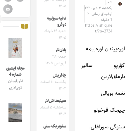
شعر
۱۴۰۵
یکشنبه ۳ دی ۱۳۹۱
اوخوماق زامانی: <
قافیه‌سیزلییه
1 دقیقه
دوغرو
https://ishiq.ne
شنبه ۱۶ خرداد
t/?p=3734
۱۴۰۵
اوره‌ییندن اوره‌ییمه
پلان‌لار
جمعه ۲۸
فروردین ۱۴۰۵
کؤرپو سالیر
مجله ایشیق
شماره 4
بارماق‌لارین
چاغریش
آذربایجان
یکشنبه ۱۰ اسفند
توی‌لاری
۱۴۰۴
نغمه بویالی
صینیفداش‌لار
سه‌شنبه ۵ اسفند
چیجک قوخولو
۱۴۰۴
سئوگی سوراغلی.
سئویریک سنی