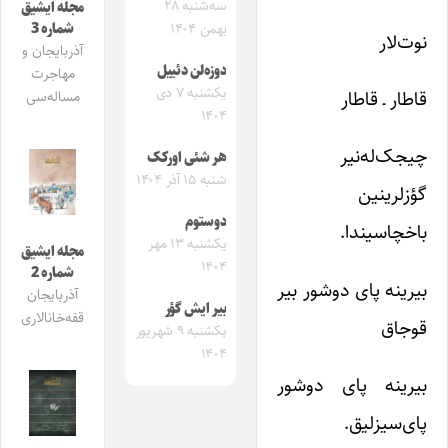
سه‌شنبه ۲۸
مجله ایشیق
شماره 3
بهمن ۱۴۰۴
نوت‌لار
آذربایجان و
دوزه‌لن دئییل
مهاجرت
یکشنبه ۷ دی
قاطار ـ قاطار
مساله‌سی
۱۴۰۴
چیجک‌له‌نیر
هر شئی اورکک
شنبه ۱۵ آذر ۱۴۰۴
گؤزلرینین
دوستوم
باخچاسیندا.
یکشنبه ۱۳ مهر
مجله ایشیق
۱۴۰۴
شماره 2
بیرینه پای دوشور بیر
آذربایجان
بیر ایش گؤر
قفه‌خانالاری
قوجاق
یکشنبه ۹ شهریور
۱۴۰۴
بیرینه پای دوشور
پای‌سیزلیق.