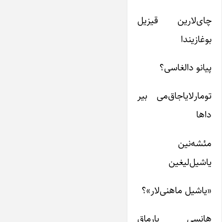
چای‌لارین قیزیل
بوغازیندا
پیانو دالغاسی؟
تومارلایاجاق‌می بیر
داها
مئشه‌نین
یاشیل‌لیغین
«یاشیل ماهنی‌لار»؟
هانسی بارماق