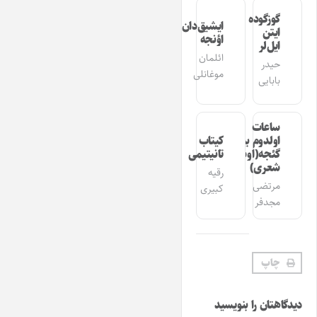
گوزگوده
ایشیق‌دان
ایتن
اؤنجه
ایل‌لر
ائلمان
حیدر
موغانلی
بابایی
ساعات
اولدوم بیر
کیتاب
گئجه(اوشاق
تانیتیمی
شعری)
رقیه
مرتضی
کبیری
مجدفر
چاپ
دیدگاهتان را بنویسید