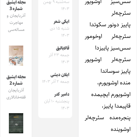
سس‌سیز اوشویور
سه‌شنبه ۹ بهمن
مجله ایشیق
شماره 3
۱۴۰۳
سئرچه‌لر
آذربایجان و
ایکی شعر
مهاجرت
پاییز دونور سکوتدا
شنبه ۱۵ دی
مساله‌سی
سئرچه‌لر اوخومور
۱۴۰۳
سس‌سیز پاییزدا
قالابالیق
جمعه ۲۳ آذر
سئرچه‌لر اوشویور
۱۴۰۳
پاییز سوساندا
ایلان دیشی
مجله ایشیق
منده اوشویور‌م،
جمعه ۲ آذر ۱۴۰۳
شماره 2
آذربایجان
اوشویور‌م ایچیمده
دامیر کدر
قفه‌خانالاری
پنجشنبه ۱۰ آبان
قاپیمدا پاییز،
۱۴۰۳
پنجره‌مده سئرچه‌لر
اوشوینده