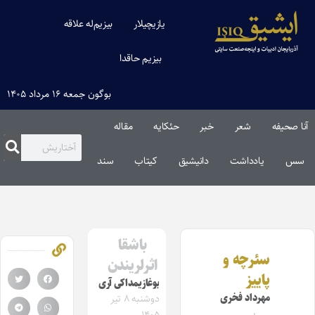
یازیچیلار
بیزیم‌له علاقه
بیزیم حاقدا
بوگون جمعه ۱۶ مرداد ۱۴۰۵
آنا صحیفه
شعر
خبر
حئکایه
مقاله‌
سس
یادداشت
دانیشیق
کیتاب
سند
باشقا
سئرچه و
اثرلریندن
پاییز
بوغازیمداکی آری
مهرداد فخری
دوشنبه ۸ تیر