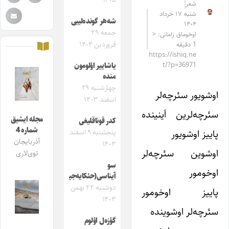
۱۴۰۵
شعر
شنبه ۱۷ خرداد
شه‌هر گونده‌لییی
۱۴۰۴
جمعه ۲۹
اوخوماق زامانی: <
فروردین ۱۴۰۴
1 دقیقه
https://ishiq.ne
t/?p=36971
یاشاییر اؤلومون
منده
چهارشنبه ۲۹
اوشویور سئرچه‌لر
اسفند ۱۴۰۳
سئرچه‌لرین اَینینده
مجله ایشیق
کد‌ر قوناقلیغی
شماره 4
پاییز اوشویور
پنجشنبه ۹ اسفند
آذربایجان
۱۴۰۳
اوشوین سئرچه‌لر
توی‌لاری
سو
اوخومور
آیناسی(حئکایه‌جیک)
دوشنبه ۲۲ بهمن
پاییز اوخومور
۱۴۰۳
سئرچه‌لر اوشوینده
گؤزه‌ل اؤلوم