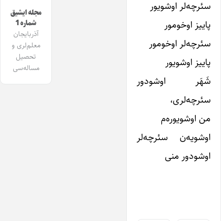
سئرچه‌لر اوشویور
مجله ایشیق
پاییز اوخومور
شماره 1
آذربایجان
سئرچه‌لر اوخومور
معلم‌لری و
تحصیل
پاییز اوشویور
مساله‌سی
شَهَر اوشودور
سئرچه‌لری،
من اوشویوره‌م
اوشویه‌ن سئرچه‌لر
اوشودور منی