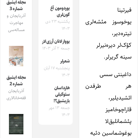
مجله ایشیق
یوردومون آغ
فیرتینا
شماره 3
گون‌لری
آذربایجان و
یوخوسوز مئشه‌لری
یکشنبه ۲۳ دی
مهاجرت
۱۴۰۳
مساله‌سی
تیتره‌دیر،
یووارلانان آرزی‌لار
کؤک‌لر دیره‌‌نیرلر
جمعه ۲ آذر ۱۴۰۳
سینه گریرلر.
شعرلر
پنجشنبه ۱۷ آبان
داغینتی سسی
۱۴۰۳
مجله ایشیق
شماره 2
هر طرفدن
هارداسان
آذربایجان
سئوگیلی
ائشیدیلیر،
قفه‌خانالاری
باریشیق؟!
جمعه ۱۳ مهر
قاراچوخامیز
۱۴۰۳
پئشمانلیق‌لا
بوغوشماسین دئیه