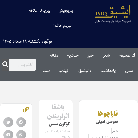
یازیچیلار
بیزیم‌له علاقه
بیزیم حاقدا
بوگون یکشنبه ۱۸ مرداد ۱۴۰۵
آنا صحیفه
شعر
خبر
حئکایه
مقاله‌
سس
یادداشت
دانیشیق
کیتاب
سند
باشقا
قاراچوخا
اثرلریندن
سوسن امینی
کؤکون سسی
سه‌شنبه ۳۰ تیر
شعر
جمعه ۲۹ فروردین