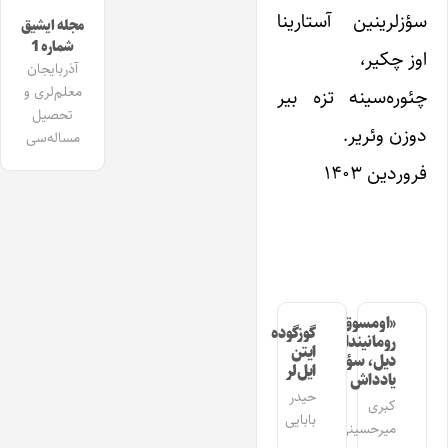
سؤزلرینین آستارینا
مجله ایشیق
شماره 1
اوز چکیر،
آذربایجان
معلم‌لری و
چئوره‌سینه تزه بیر
تحصیل
دوزن وئریر.
مساله‌سی
فروردین ۱۴۰۳
«اومسوق»
گوزگوده
رومانیندا
ایتن
دیل، سؤز،
ایل‌لر
یادداش
حیدر
کبری
بابایی
میرحسینی