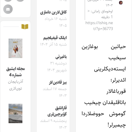
۱۴۰۵
۱۴۰۴
اوخوماق زامانی: <
کابل‌لارین داماری
1 دقیقه
شنبه ۱۶ خرداد
https://ishiq.ne
۱۴۰۵
t/?p=36773
ایلک قیغیلجیم
شنبه ۱۵ آذر ۱۴۰۴
حیاتین بوغازین
سیخیب
باغیرتی
دوشنبه ۳۱
ایسته‌دیکلرینی
مجله ایشیق
شهریور ۱۴۰۴
شماره 4
ائدیرلر؛
آذربایجان
بیز قادین‌لار
توی‌لاری
جمعه ۱۷ اسفند
قورباغالار
۱۴۰۳
باتاقلیقدان چیخیب
قارانلیق
گوموش حووضلاردا
گؤیرچین‌لری
پنجشنبه ۹ اسفند
چیمیرلر!
۱۴۰۳