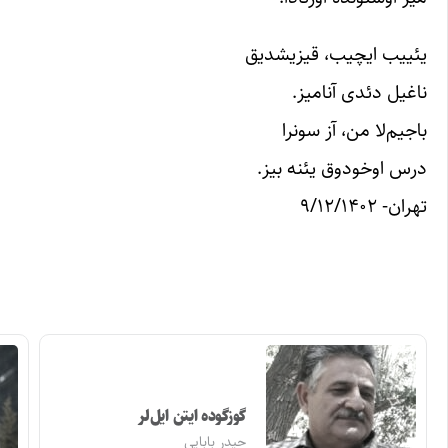
یئییب ایچیب، قیزیشدیق
ناغیل دئدی آنامیز.
باجیم‌‌لا من، آز سونرا
درس‌ اوخودوق یئنه بیز.
تهران- ۹/۱۲/۱۴۰۲
گوزگوده ایتن ایل‌لر
حیدر بابایی