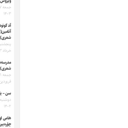
ویروس
۱۴۰۳
آد گونود
آتامین(
شعری)
خرداد ۱۴۰۳
مدرسه‌د
شعری)
جمع
فروردین ۴۰۳
سن – ی
۱۴۰۲
هامی او
چؤره‌یین