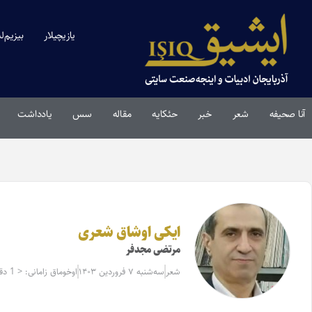
یازیچیلار
بیزیم‌ل
آنا صحیفه
شعر
خبر
حئکایه
مقاله‌
سس
یادداشت
ایکی اوشاق شعری
مرتضی مجدفر
شعر
سه‌شنبه ۷ فروردین ۱۴۰۳
اوخوماق زامانی: < 1 دقیقه