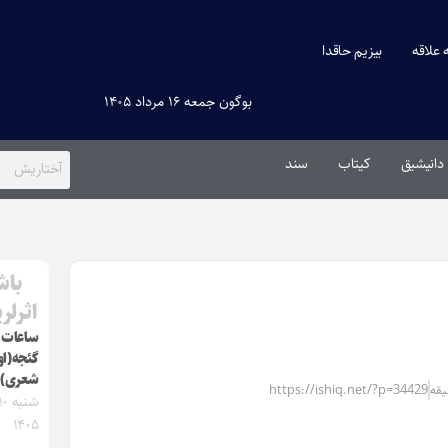
ه علاقه
بیزیم حاقدا
بوگون جمعه ۱۶ مرداد ۱۴۰۵
دانیشیق
کیتاب
سند
باش
اثرلر
ساعات ا
گئجه(ا
شعری)
https://ishiq.net/?p=34429
۱۴۰۵