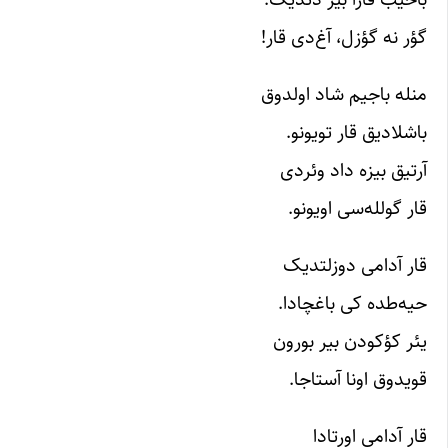
گؤر نه گؤزل، آغ‌دی قار!
منله باجیم شاد اولدوق
باشلادیق قار تویونو.
آرتیق بیزه داد وئردی
قار گولله‌سی اویونو.
قار آدامی دوزلتدیک
حیه‌طده کی باغچادا.
یئر کؤکودن بیر بورون
قویدوق اونا آستاجا.
قار آدامی اورتادا