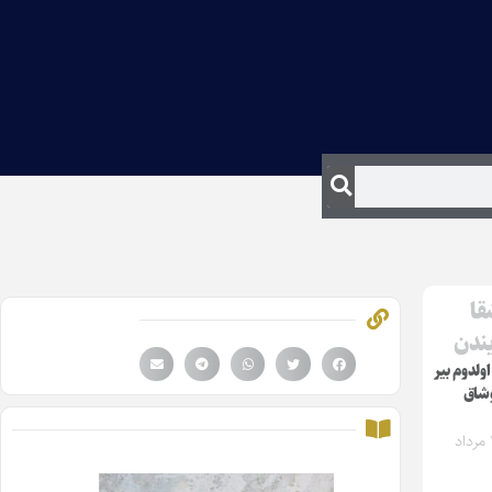
قا
یندن
ولدوم بیر
وشاق
شنبه ۱۰ مرداد