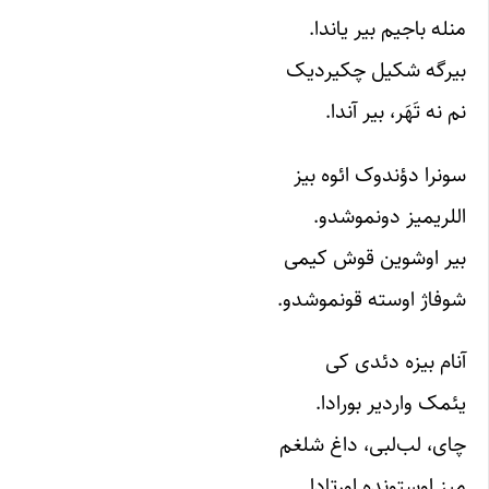
منله باجیم بیر یاندا.
بیرگه شکیل چکیردیک
نم نه تَهَر، بیر آندا.
سونرا دؤندوک ائوه بیز
اللریمیز دونموشدو.
بیر اوشوین قوش کیمی
شوفاژ اوسته قونموشدو.
آنام بیزه دئدی کی
یئمک واردیر بورادا.
چای، لب‌لبی، داغ شلغم
میز اوستونده اورتادا.