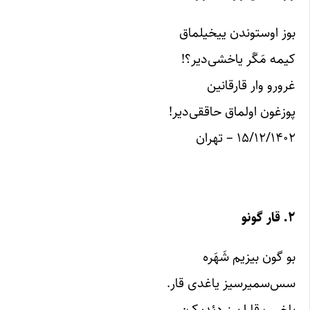
بوز اوستوندن ییخیلماق
کیمه مَگَر یاخشی‌دیر؟!
غرورو وار قارقانین
پوزغون اولماق حاققی‌دیر!
۱۵/۱۲/۱۴۰۲ – تهران
۲. قار گونو
بو گون بیزیم شَهَره
سس‌سمیرسیز یاغدی قار.
باخیب قارا بیز دئدیک: