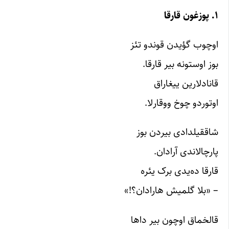
۱. پوزغون قارقا
اوچوب گؤیدن قوندو تئز
بوز اوستونه بیر قارقا.
قانادلارین ییغاراق
اوتوردو چوخ ووقارلا.
شاققیلدادی بیردن بوز
پارچالاندی آرادان.
قارقا ده‌یدی برک یئره
– «بلا گلمیش هارادان؟!»
قالخماق اوچون بیر داها