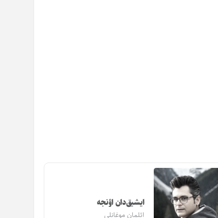
ایشیق‌دان اؤنجه
ائلمان موغانلی