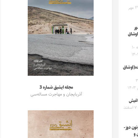
جمعه ۲۷ مهر
ور
اوشاق
پنجشنبه ۱۰
ه(اوشاق
ه ۳۱
مجله ایشیق شماره 3
۱
آذربایجان و مهاجرت مساله‌سی
اغیش
دوشنبه ۷ اسفند
نون دوز-
 و