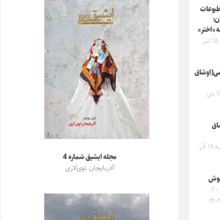
طبوعات
ن:
ه «اختر»
دوشنبه ۱۵ تیر
می(اوشاق
جمعه ۱۲ دی
اق
چهارشنبه ۱۹ آذر
مجله ایشیق شماره 4
آذربایجان توی‌لاری
ؤپوش
دوشنبه ۲۰