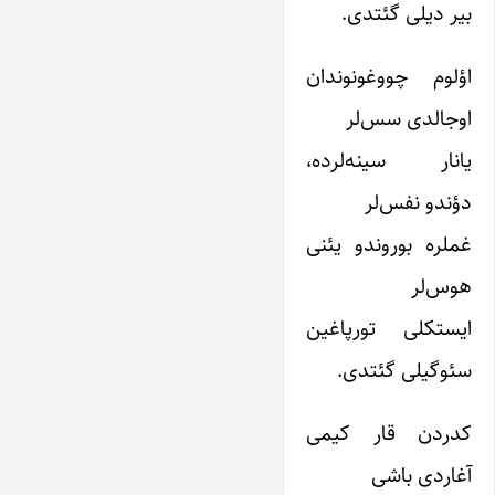
بیر دیلی گئتدی.
اؤلوم چووغونوندان
اوجالدی سس‌لر
یانار سینه‌لرده،
دؤندو نفس‌لر
غملره بوروندو یئنی
هوس‌لر
ایستکلی تورپاغین
سئوگیلی گئتدی.
کدردن قار کیمی
آغاردی باشی