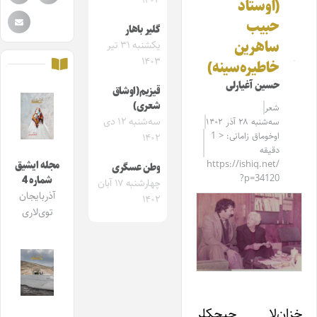
۱۴۰۳
(اوستاد
حبیب
‌گلیر باهار
ساهرین
یکشنبه ۳۱ تیر
۱۴۰۳
خاطیره‌سینه)
حسین آغیارلی
قیزیم(اوشاق
شعری)
شعر
سه‌شنبه ۱۲ دی
سه‌شنبه ۲۸ آذر ۱۴۰۲
اوخوماق زامانی: < 1
۱۴۰۲
دقیقه
https://ishiq.net/
مجله ایشیق
وطن عسگری
?p=34120
شماره 4
چهارشنبه ۱۷ آبان
آذربایجان
۱۴۰۲
توی‌لاری
خزان‌لا چیچکلر