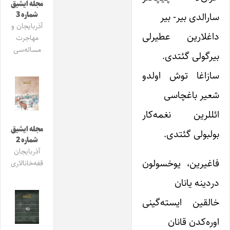
مجله ایشیق
شماره 3
سارالدی بیر- بیر
آذربایجان و
داغلارین عطیرلی
مهاجرت
مساله‌سی
بیرگولی گئتدی.
سازاغا توش اولدو
شعیر باغچاسی
ائللرین نغمه‌کار
مجله ایشیق
بولبولی گئتدی.
شماره 2
آذربایجان
فاغیرین، یوخسولون
قفه‌خانالاری
دردینه یانان
خالقین ایسته‌گینی
اوره‌کدن قانان