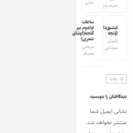
بابایی
میرحسینی
ساعات
ایشیق‌دان
اولدوم بیر
اؤنجه
گئجه(اوشاق
شعری)
ائلمان
مرتضی
موغانلی
مجدفر
چاپ
دیدگاهتان را بنویسید
نشانی ایمیل شما
منتشر نخواهد شد.