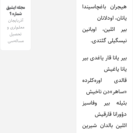
هیجران باغچاسیندا
مجله ایشیق
شماره 1
یانان، اودلانان
آذربایجان
معلم‌لری و
بیر ائلین، اوبانین
تحصیل
نیسگیلی گئتدی.
مساله‌سی
بیر یانا قار یاغدی بیر
یانا یاغیش
قالدی اوره‌کلرده
«ساهر»دن ناخیش
بئیله بیر وفاسیز
دؤورانا قارقیش
ائلین بالدان شیرین