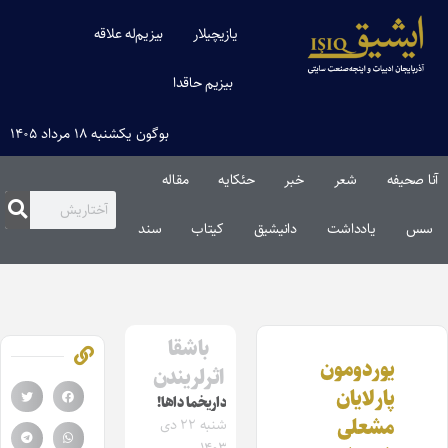
یازیچیلار
بیزیم‌له علاقه
بیزیم حاقدا
بوگون یکشنبه ۱۸ مرداد ۱۴۰۵
آنا صحیفه
شعر
خبر
حئکایه
مقاله‌
سس
یادداشت
دانیشیق
کیتاب
سند
باشقا
یوردومون
اثرلریندن
پارلایان
داریخما داها!
مشعلی
شنبه ۲۲ دی