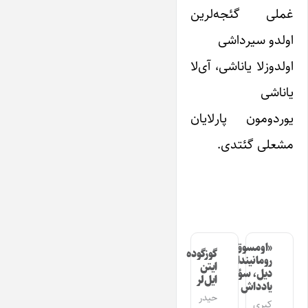
غملی گئجه‌لرین
اولدو سیرداشی
اولدوزلا یاناشی، آی‌لا
یاناشی
یوردومون پارلایان
مشعلی گئتدی.
«اومسوق»
گوزگوده
رومانیندا
ایتن
دیل، سؤز،
ایل‌لر
یادداش
حیدر
کبری