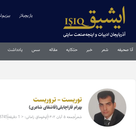
یازیچیلار
بیزیم‌ل
آنا صحیفه
شعر
خبر
حئکایه
مقاله‌
سس
یادداشت
توریست – تروریست
بهرام قاراچایلی(قاشقای شاعری)
شعر
جمعه ۵ آبان ۱۴۰۲
اوخوماق زامانی: < 1 دقیقه
33745