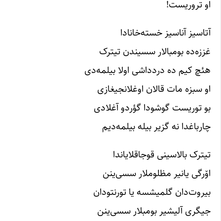
او تروریست!
آتاسیز آناسیز خسته‌خانادا
غززه‌ده بومبالار سسیندن تیترک
هئچ کیم ده دردداشی اولا بیلمه‌دی
او سبزه مات قالان اوغلانجیغازی
بو توریست گوشودا گؤردو آغلادی
چارباغدا نه گزیر بیله بیلمه‌دیم
تیترک بالاسینی قوجاقلایاندا
اۆرگی یانیر مظلوملار سسی‌ینن
بیروت‌دان گلمیشسه یا تورنتودان
جیگری آلیشیر بومبلار سسی‌ینن