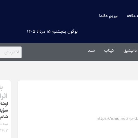
ه علاقه
بیزیم حاقدا
بوگون پنجشنبه ۱۵ مرداد ۱۴۰۵
دانیشیق
کیتاب
سند
ب
اثر
اوشاق
سؤیل
شاعر
https://ishiq.net/?p=
۱۴۰۲