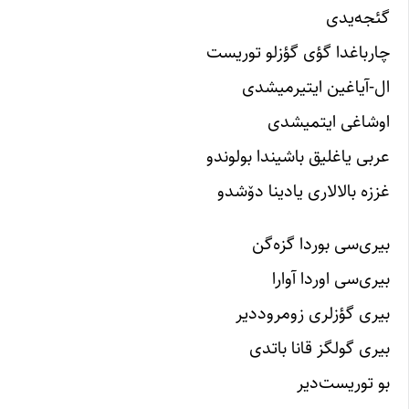
گئجه‌یدی
چارباغدا گؤی گؤزلو توریست
ال-آیاغین ایتیرمیشدی
اوشاغی ایتمیشدی
عربی یاغلیق باشیندا بولوندو
غززه بالالاری یادینا دۆشدو
بیری‌سی بوردا گزه‌گن
بیری‌سی اوردا آوارا
بیری گؤزلری زومروددیر
بیری گولگز قانا باتدی
بو توریست‌دیر