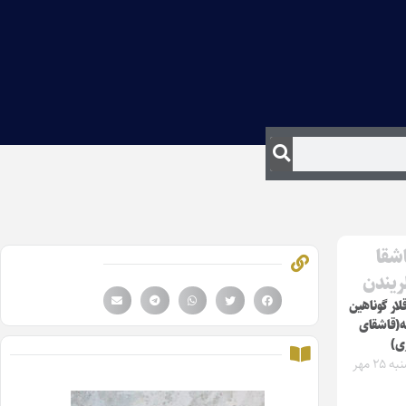
اشقا
لریندن
لار گوناهین
ه(قاشقای
ی)
سه‌شنبه ۲۵ مهر