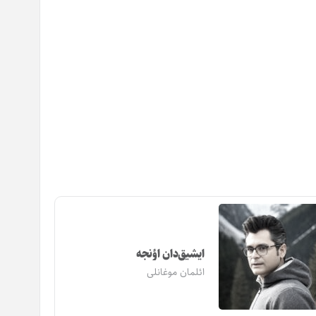
ایشیق‌دان اؤنجه
ائلمان موغانلی