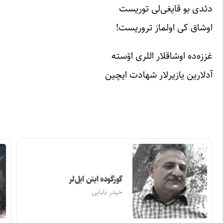
دئدی بو قایغی‌لی توریست
اوشاق کی اولماز تروریست!
غززه‌ده اوشاقلار اللری اۆسته
آدلارین یازیرلار شهادت ایچین
گوزگوده ایتن ایل‌لر
حیدر بابایی